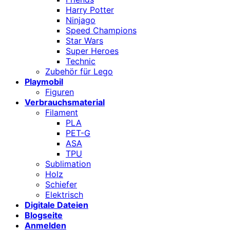
Harry Potter
Ninjago
Speed Champions
Star Wars
Super Heroes
Technic
Zubehör für Lego
Playmobil
Figuren
Verbrauchsmaterial
Filament
PLA
PET-G
ASA
TPU
Sublimation
Holz
Schiefer
Elektrisch
Digitale Dateien
Blogseite
Anmelden