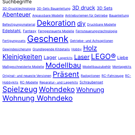
Suchbegriffe
3D druck
3D Sets
3D-Drucktechnologie
3D-Sets Bauanleitung
Abenteuer
Anpassbare Modelle
Antriebsriemen für Getriebe
Bauanleitung
Dekoration
diy
Befestigungsmaterial
Druckbare Modelle
Edelstahl.
Fantasy
Ferngesteuerte Modelle
Fernsteuerungstechnologie
Geschenk
Fertigungssets
Getriebe- und Achsoptionen
Holz
Gewindesicherung
Grundlegende Kitdetails
Hobby
LEGO®
Kleinigkeiten
Laser
Lager
Liebe
Lagerkits
Modellbau
Maßgeschneiderte Modelle
Modellbauzubehör
Montagekits
Präsent
Original- und neueste Versionen
Radoptionen
RC-Fahrzeuge
RC-
Schraubenset
Hobbykits
RC-Modelle
Reparatur- und Lagerkits
Spielzeug
Wohndeko
Wohnung
Wohnung Wohndeko