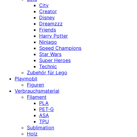
City
Creator
Disney
Dreamzzz
Friends
Harry Potter
Ninjago
Speed Champions
Star Wars
Super Heroes
Technic
Zubehör für Lego
Playmobil
Figuren
Verbrauchsmaterial
Filament
PLA
PET-G
ASA
TPU
Sublimation
Holz