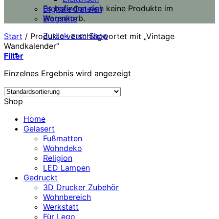
Es befinden sich keine Produkte im
Digitale Dateien
Warenkorb.
Blogseite
Zurück zum Shop
Start
/
Produkte verschlagwortet mit „Vintage
Wandkalender“
Filter
Einzelnes Ergebnis wird angezeigt
Shop
Home
Gelasert
Fußmatten
Wohndeko
Religion
LED Lampen
Gedruckt
3D Drucker Zubehör
Wohnbereich
Werkstatt
Für Lego