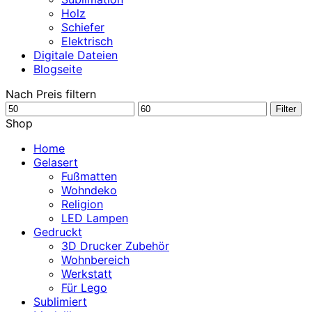
Holz
Schiefer
Elektrisch
Digitale Dateien
Blogseite
Nach Preis filtern
Min.
Max.
Filter
Preis
Preis
Shop
Home
Gelasert
Fußmatten
Wohndeko
Religion
LED Lampen
Gedruckt
3D Drucker Zubehör
Wohnbereich
Werkstatt
Für Lego
Sublimiert