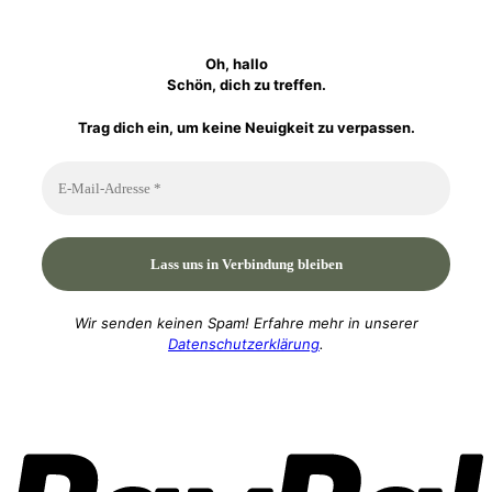
Oh, hallo
Schön, dich zu treffen.
Trag dich ein, um keine Neuigkeit zu verpassen.
Wir senden keinen Spam! Erfahre mehr in unserer
Datenschutzerklärung
.
P