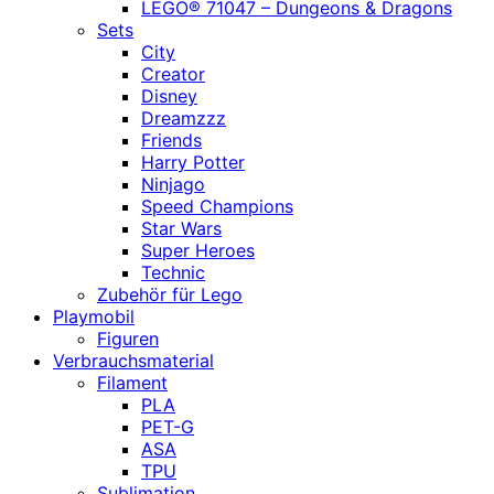
LEGO® 71047 – Dungeons & Dragons
Sets
City
Creator
Disney
Dreamzzz
Friends
Harry Potter
Ninjago
Speed Champions
Star Wars
Super Heroes
Technic
Zubehör für Lego
Playmobil
Figuren
Verbrauchsmaterial
Filament
PLA
PET-G
ASA
TPU
Sublimation