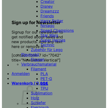
Creator
Disney
Dreamzzz
Friends
Harry Potter
Sign up for Newsletter
Ninjago
Speed Champions
Signup for our newsletter to
Star Wars
get notified about sales and
Super Heroes
new products. Add any text
Technic
here or remove it.
Zubehör für Lego
Playmobil
[contact-form-7 id="7042"
Figuren
title="Newsletter Vertical"]
Verbrauchsmaterial
Filament
Anmelden
PLA
PET-G
Warenkorb /
0,00
€
ASA
TPU
Sublimation
Holz
Schiefer
Elektrisch