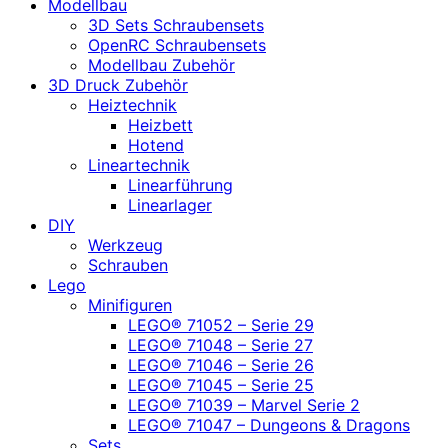
Modellbau
3D Sets Schraubensets
OpenRC Schraubensets
Modellbau Zubehör
3D Druck Zubehör
Heiztechnik
Heizbett
Hotend
Lineartechnik
Linearführung
Linearlager
DIY
Werkzeug
Schrauben
Lego
Minifiguren
LEGO® 71052 – Serie 29
LEGO® 71048 – Serie 27
LEGO® 71046 – Serie 26
LEGO® 71045 – Serie 25
LEGO® 71039 – Marvel Serie 2
LEGO® 71047 – Dungeons & Dragons
Sets