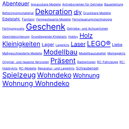
Abenteuer
Anpassbare Modelle
Antriebsriemen für Getriebe
Bauanleitung
Dekoration
diy
Befestigungsmaterial
Druckbare Modelle
Edelstahl.
Fantasy
Ferngesteuerte Modelle
Fernsteuerungstechnologie
Geschenk
Fertigungssets
Getriebe- und Achsoptionen
Holz
Gewindesicherung
Grundlegende Kitdetails
Hobby
LEGO®
Kleinigkeiten
Laser
Lager
Liebe
Lagerkits
Modellbau
Maßgeschneiderte Modelle
Modellbauzubehör
Montagekits
Präsent
Original- und neueste Versionen
Radoptionen
RC-Fahrzeuge
RC-
Schraubenset
Hobbykits
RC-Modelle
Reparatur- und Lagerkits
Spielzeug
Wohndeko
Wohnung
Wohnung Wohndeko