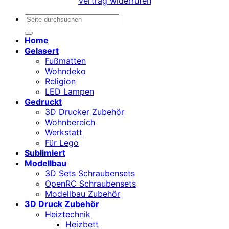
Vertrag widerrufen
Suchen
nach:
Home
Gelasert
Fußmatten
Wohndeko
Religion
LED Lampen
Gedruckt
3D Drucker Zubehör
Wohnbereich
Werkstatt
Für Lego
Sublimiert
Modellbau
3D Sets Schraubensets
OpenRC Schraubensets
Modellbau Zubehör
3D Druck Zubehör
Heiztechnik
Heizbett