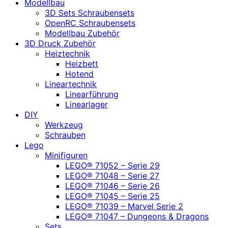
Modellbau
3D Sets Schraubensets
OpenRC Schraubensets
Modellbau Zubehör
3D Druck Zubehör
Heiztechnik
Heizbett
Hotend
Lineartechnik
Linearführung
Linearlager
DIY
Werkzeug
Schrauben
Lego
Minifiguren
LEGO® 71052 – Serie 29
LEGO® 71048 – Serie 27
LEGO® 71046 – Serie 26
LEGO® 71045 – Serie 25
LEGO® 71039 – Marvel Serie 2
LEGO® 71047 – Dungeons & Dragons
Sets