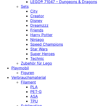
LEGO® 71047 – Dungeons & Dragons
Sets
City
Creator
Disney
Dreamzzz
Friends
Harry Potter
Ninjago
Speed Champions
Star Wars
Super Heroes
Technic
Zubehör für Lego
Playmobil
Figuren
Verbrauchsmaterial
Filament
PLA
PET-G
ASA
TPU
Sublimation