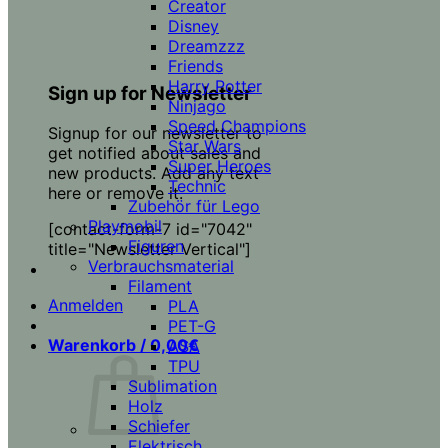
Creator
Disney
Dreamzzz
Friends
Harry Potter
Sign up for Newsletter
Ninjago
Speed Champions
Signup for our newsletter to
Star Wars
get notified about sales and
Super Heroes
new products. Add any text
Technic
here or remove it.
Zubehör für Lego
Playmobil
[contact-form-7 id="7042"
Figuren
title="Newsletter Vertical"]
Verbrauchsmaterial
Filament
Anmelden
PLA
PET-G
Warenkorb /
0,00
€
ASA
TPU
Sublimation
Holz
Schiefer
Elektrisch