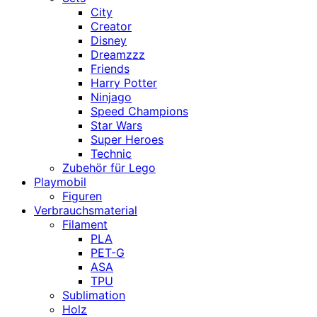
City
Creator
Disney
Dreamzzz
Friends
Harry Potter
Ninjago
Speed Champions
Star Wars
Super Heroes
Technic
Zubehör für Lego
Playmobil
Figuren
Verbrauchsmaterial
Filament
PLA
PET-G
ASA
TPU
Sublimation
Holz