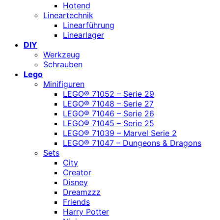
Hotend
Lineartechnik
Linearführung
Linearlager
DIY
Werkzeug
Schrauben
Lego
Minifiguren
LEGO® 71052 – Serie 29
LEGO® 71048 – Serie 27
LEGO® 71046 – Serie 26
LEGO® 71045 – Serie 25
LEGO® 71039 – Marvel Serie 2
LEGO® 71047 – Dungeons & Dragons
Sets
City
Creator
Disney
Dreamzzz
Friends
Harry Potter