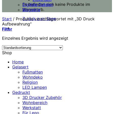
Es befinden sich keine Produkte im
Digitale Dateien
Warenkorb.
Blogseite
Zurück zum Shop
Start
/
Produkte verschlagwortet mit „3D Druck
Aufbewahrung“
Filter
Einzelnes Ergebnis wird angezeigt
Shop
Home
Gelasert
Fußmatten
Wohndeko
Religion
LED Lampen
Gedruckt
3D Drucker Zubehör
Wohnbereich
Werkstatt
Für Lego