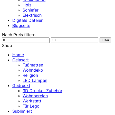
Holz
Schiefer
Elektrisch
Digitale Dateien
Blogseite
Nach Preis filtern
Min.
Max.
Filter
Preis
Preis
Shop
Home
Gelasert
Fußmatten
Wohndeko
Religion
LED Lampen
Gedruckt
3D Drucker Zubehör
Wohnbereich
Werkstatt
Für Lego
Sublimiert