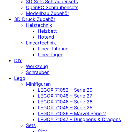
3D Sets Schraubensets
OpenRC Schraubensets
Modellbau Zubehör
3D Druck Zubehör
Heiztechnik
Heizbett
Hotend
Lineartechnik
Linearführung
Linearlager
DIY
Werkzeug
Schrauben
Lego
Minifiguren
LEGO® 71052 – Serie 29
LEGO® 71048 – Serie 27
LEGO® 71046 – Serie 26
LEGO® 71045 – Serie 25
LEGO® 71039 – Marvel Serie 2
LEGO® 71047 – Dungeons & Dragons
Sets
City