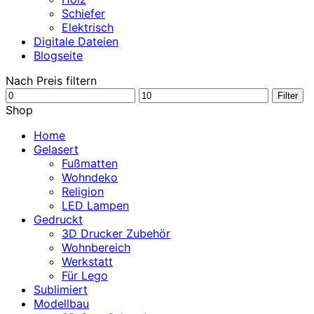
Schiefer
Elektrisch
Digitale Dateien
Blogseite
Nach Preis filtern
Min.
Max.
Filter
Preis
Preis
Shop
Home
Gelasert
Fußmatten
Wohndeko
Religion
LED Lampen
Gedruckt
3D Drucker Zubehör
Wohnbereich
Werkstatt
Für Lego
Sublimiert
Modellbau