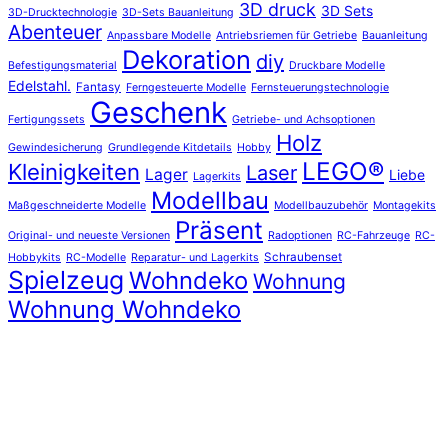
3D druck
3D Sets
3D-Drucktechnologie
3D-Sets Bauanleitung
Abenteuer
Anpassbare Modelle
Antriebsriemen für Getriebe
Bauanleitung
Dekoration
diy
Befestigungsmaterial
Druckbare Modelle
Edelstahl.
Fantasy
Ferngesteuerte Modelle
Fernsteuerungstechnologie
Geschenk
Fertigungssets
Getriebe- und Achsoptionen
Holz
Gewindesicherung
Grundlegende Kitdetails
Hobby
LEGO®
Kleinigkeiten
Laser
Lager
Liebe
Lagerkits
Modellbau
Maßgeschneiderte Modelle
Modellbauzubehör
Montagekits
Präsent
Original- und neueste Versionen
Radoptionen
RC-Fahrzeuge
RC-
Schraubenset
Hobbykits
RC-Modelle
Reparatur- und Lagerkits
Spielzeug
Wohndeko
Wohnung
Wohnung Wohndeko