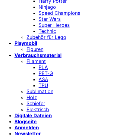
Harry Potter
Ninjago
Speed Champions
Star Wars
Super Heroes
Technic
Zubehör für Lego
Playmobil
Figuren
Verbrauchsmaterial
Filament
PLA
PET-G
ASA
TPU
Sublimation
Holz
Schiefer
Elektrisch
Digitale Dateien
Blogseite
Anmelden
Newsletter