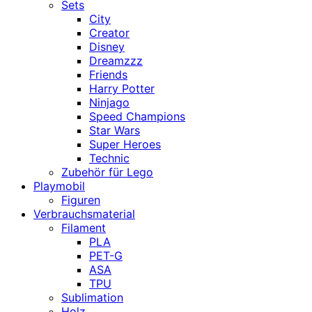
Sets
City
Creator
Disney
Dreamzzz
Friends
Harry Potter
Ninjago
Speed Champions
Star Wars
Super Heroes
Technic
Zubehör für Lego
Playmobil
Figuren
Verbrauchsmaterial
Filament
PLA
PET-G
ASA
TPU
Sublimation
Holz