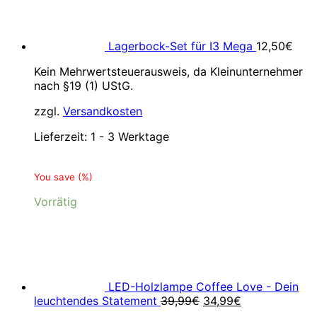
Lagerbock-Set für I3 Mega
12,50
€
Kein Mehrwertsteuerausweis, da Kleinunternehmer
nach §19 (1) UStG.
zzgl.
Versandkosten
Lieferzeit:
1 - 3 Werktage
You save
(
%)
Vorrätig
LED-Holzlampe Coffee Love - Dein
Ursprünglicher
Aktueller
leuchtendes Statement
39,99
€
34,99
€
Preis
Preis