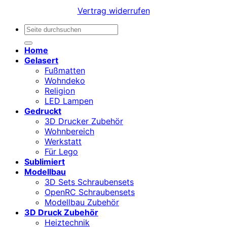
Vertrag widerrufen
Suchen
nach:
Home
Gelasert
Fußmatten
Wohndeko
Religion
LED Lampen
Gedruckt
3D Drucker Zubehör
Wohnbereich
Werkstatt
Für Lego
Sublimiert
Modellbau
3D Sets Schraubensets
OpenRC Schraubensets
Modellbau Zubehör
3D Druck Zubehör
Heiztechnik