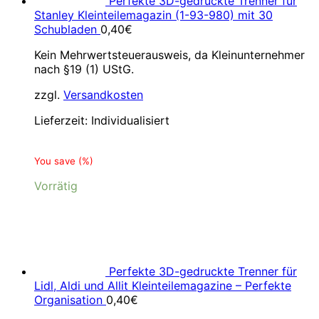
Perfekte 3D-gedruckte Trenner für
Stanley Kleinteilemagazin (1-93-980) mit 30
Schubladen
0,40
€
Kein Mehrwertsteuerausweis, da Kleinunternehmer
nach §19 (1) UStG.
zzgl.
Versandkosten
Lieferzeit:
Individualisiert
You save
(
%)
Vorrätig
Perfekte 3D-gedruckte Trenner für
Lidl, Aldi und Allit Kleinteilemagazine – Perfekte
Organisation
0,40
€