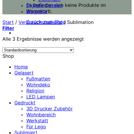
Es befinden sich keine Produkte im
Digitale Dateien
Warenkorb.
Blogseite
Zurück zum Shop
Start
/
Verbrauchsmaterial
/
Sublimation
Filter
Alle 3 Ergebnisse werden angezeigt
Shop
Home
Gelasert
Fußmatten
Wohndeko
Religion
LED Lampen
Gedruckt
3D Drucker Zubehör
Wohnbereich
Werkstatt
Für Lego
Sublimiert