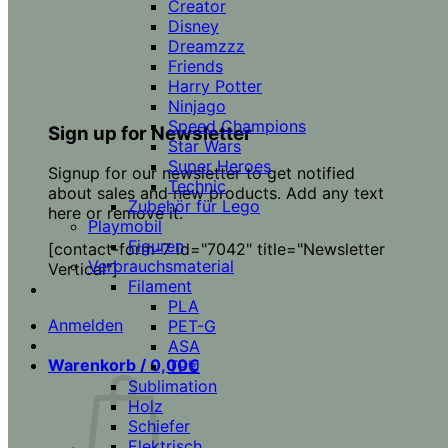
Creator
Disney
Dreamzzz
Friends
Harry Potter
Ninjago
Speed Champions
Sign up for Newsletter
Star Wars
Super Heroes
Signup for our newsletter to get notified
Technic
about sales and new products. Add any text
Zubehör für Lego
here or remove it.
Playmobil
Figuren
[contact-form-7 id="7042" title="Newsletter
Verbrauchsmaterial
Vertical"]
Filament
PLA
Anmelden
PET-G
ASA
Warenkorb /
0,00
€
TPU
Sublimation
Holz
Schiefer
Elektrisch