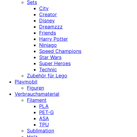
Sets
City
Creator
Disney
Dreamzzz
Friends
Harry Potter
Ninjago
Speed Champions
Star Wars
Super Heroes
Technic
Zubehör für Lego
Playmobil
Figuren
Verbrauchsmaterial
Filament
PLA
PET-G
ASA
TPU
Sublimation
Holz