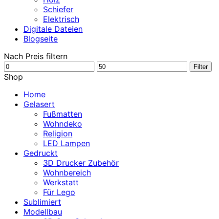
Schiefer
Elektrisch
Digitale Dateien
Blogseite
Nach Preis filtern
Min.
Max.
Filter
Preis
Preis
Shop
Home
Gelasert
Fußmatten
Wohndeko
Religion
LED Lampen
Gedruckt
3D Drucker Zubehör
Wohnbereich
Werkstatt
Für Lego
Sublimiert
Modellbau