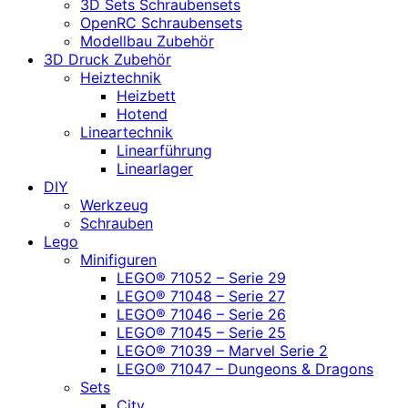
3D Sets Schraubensets
OpenRC Schraubensets
Modellbau Zubehör
3D Druck Zubehör
Heiztechnik
Heizbett
Hotend
Lineartechnik
Linearführung
Linearlager
DIY
Werkzeug
Schrauben
Lego
Minifiguren
LEGO® 71052 – Serie 29
LEGO® 71048 – Serie 27
LEGO® 71046 – Serie 26
LEGO® 71045 – Serie 25
LEGO® 71039 – Marvel Serie 2
LEGO® 71047 – Dungeons & Dragons
Sets
City