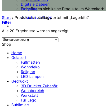
Digitale Dateien
Es befinden sich keine Produkte im Warenkorb.
Blogseite
Zurück zum Shop
Start
/
Produkte verschlagwortet mit „Lagerkits“
Filter
Alle 20 Ergebnisse werden angezeigt
Shop
Home
Gelasert
Fußmatten
Wohndeko
Religion
LED Lampen
Gedruckt
3D Drucker Zubehör
Wohnbereich
Werkstatt
Für Lego
Sublimiert