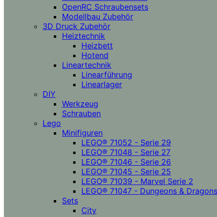
OpenRC Schraubensets
Modellbau Zubehör
3D Druck Zubehör
Heiztechnik
Heizbett
Hotend
Lineartechnik
Linearführung
Linearlager
DIY
Werkzeug
Schrauben
Lego
Minifiguren
LEGO® 71052 - Serie 29
LEGO® 71048 - Serie 27
LEGO® 71046 - Serie 26
LEGO® 71045 - Serie 25
LEGO® 71039 - Marvel Serie 2
LEGO® 71047 - Dungeons & Dragon
Sets
City