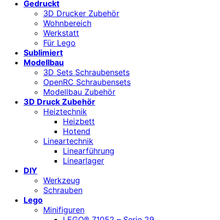
Gedruckt
3D Drucker Zubehör
Wohnbereich
Werkstatt
Für Lego
Sublimiert
Modellbau
3D Sets Schraubensets
OpenRC Schraubensets
Modellbau Zubehör
3D Druck Zubehör
Heiztechnik
Heizbett
Hotend
Lineartechnik
Linearführung
Linearlager
DIY
Werkzeug
Schrauben
Lego
Minifiguren
LEGO® 71052 – Serie 29