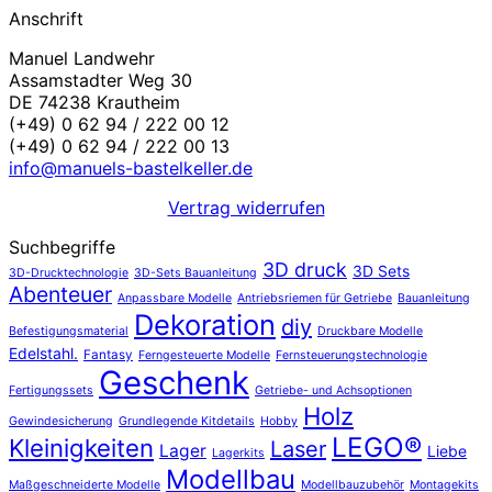
Anschrift
Manuel Landwehr
Assamstadter Weg 30
DE 74238 Krautheim
(+49) 0 62 94 / 222 00 12
(+49) 0 62 94 / 222 00 13
info@manuels-bastelkeller.de
Vertrag widerrufen
Suchbegriffe
3D druck
3D Sets
3D-Drucktechnologie
3D-Sets Bauanleitung
Abenteuer
Anpassbare Modelle
Antriebsriemen für Getriebe
Bauanleitung
Dekoration
diy
Befestigungsmaterial
Druckbare Modelle
Edelstahl.
Fantasy
Ferngesteuerte Modelle
Fernsteuerungstechnologie
Geschenk
Fertigungssets
Getriebe- und Achsoptionen
Holz
Gewindesicherung
Grundlegende Kitdetails
Hobby
LEGO®
Kleinigkeiten
Laser
Lager
Liebe
Lagerkits
Modellbau
Maßgeschneiderte Modelle
Modellbauzubehör
Montagekits