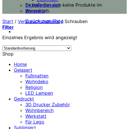
Es befinden sich keine Produkte im
Digitale Dateien
Warenkorb.
Blogseite
Zurück zum Shop
Start
/
Verbrauchsmaterial
/
Schrauben
Filter
Einzelnes Ergebnis wird angezeigt
Shop
Home
Gelasert
Fußmatten
Wohndeko
Religion
LED Lampen
Gedruckt
3D Drucker Zubehör
Wohnbereich
Werkstatt
Für Lego
Sublimiert