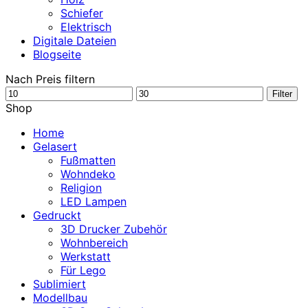
Schiefer
Elektrisch
Digitale Dateien
Blogseite
Nach Preis filtern
Min.
Max.
Filter
Preis
Preis
Shop
Home
Gelasert
Fußmatten
Wohndeko
Religion
LED Lampen
Gedruckt
3D Drucker Zubehör
Wohnbereich
Werkstatt
Für Lego
Sublimiert
Modellbau