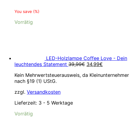
You save
(
%)
Vorrätig
LED-Holzlampe Coffee Love - Dein
Ursprünglicher
Aktueller
leuchtendes Statement
39,99
€
34,99
€
Preis
Preis
Kein Mehrwertsteuerausweis, da Kleinunternehmer
war:
ist:
nach §19 (1) UStG.
39,99€
34,99€.
zzgl.
Versandkosten
Lieferzeit:
3 - 5 Werktage
Vorrätig