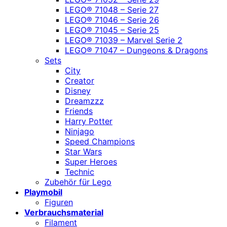
LEGO® 71048 – Serie 27
LEGO® 71046 – Serie 26
LEGO® 71045 – Serie 25
LEGO® 71039 – Marvel Serie 2
LEGO® 71047 – Dungeons & Dragons
Sets
City
Creator
Disney
Dreamzzz
Friends
Harry Potter
Ninjago
Speed Champions
Star Wars
Super Heroes
Technic
Zubehör für Lego
Playmobil
Figuren
Verbrauchsmaterial
Filament