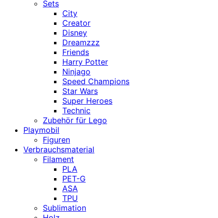
Sets
City
Creator
Disney
Dreamzzz
Friends
Harry Potter
Ninjago
Speed Champions
Star Wars
Super Heroes
Technic
Zubehör für Lego
Playmobil
Figuren
Verbrauchsmaterial
Filament
PLA
PET-G
ASA
TPU
Sublimation
Holz