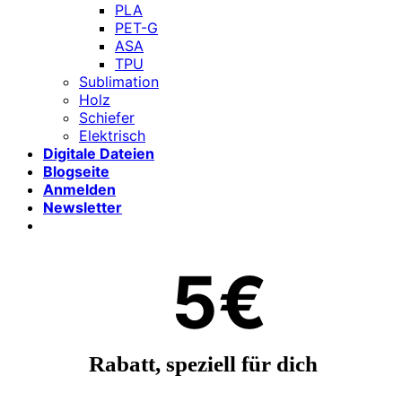
PLA
PET-G
ASA
TPU
Sublimation
Holz
Schiefer
Elektrisch
Digitale Dateien
Blogseite
Anmelden
Newsletter
5€
Rabatt, speziell für dich