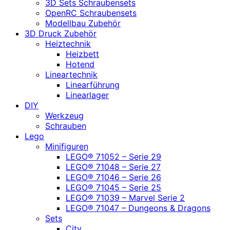
3D Sets Schraubensets
OpenRC Schraubensets
Modellbau Zubehör
3D Druck Zubehör
Heiztechnik
Heizbett
Hotend
Lineartechnik
Linearführung
Linearlager
DIY
Werkzeug
Schrauben
Lego
Minifiguren
LEGO® 71052 – Serie 29
LEGO® 71048 – Serie 27
LEGO® 71046 – Serie 26
LEGO® 71045 – Serie 25
LEGO® 71039 – Marvel Serie 2
LEGO® 71047 – Dungeons & Dragons
Sets
City