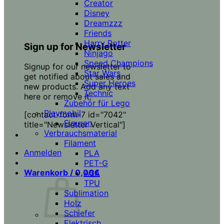
Creator
Disney
Dreamzzz
Friends
Harry Potter
Sign up for Newsletter
Ninjago
Speed Champions
Signup for our newsletter to
Star Wars
get notified about sales and
Super Heroes
new products. Add any text
Technic
here or remove it.
Zubehör für Lego
Playmobil
[contact-form-7 id="7042"
Figuren
title="Newsletter Vertical"]
Verbrauchsmaterial
Filament
Anmelden
PLA
PET-G
Warenkorb /
0,00
€
ASA
TPU
Sublimation
Holz
Schiefer
Elektrisch