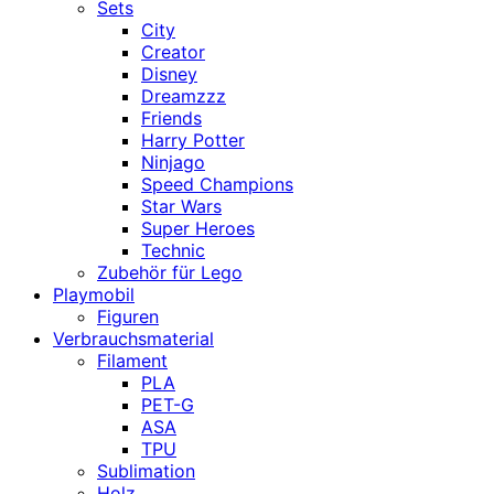
Sets
City
Creator
Disney
Dreamzzz
Friends
Harry Potter
Ninjago
Speed Champions
Star Wars
Super Heroes
Technic
Zubehör für Lego
Playmobil
Figuren
Verbrauchsmaterial
Filament
PLA
PET-G
ASA
TPU
Sublimation
Holz