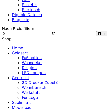
Schiefer
Elektrisch
Digitale Dateien
Blogseite
Nach Preis filtern
Min.
Max.
Filter
Preis
Preis
Shop
Home
Gelasert
Fußmatten
Wohndeko
Religion
LED Lampen
Gedruckt
3D Drucker Zubehör
Wohnbereich
Werkstatt
Für Lego
Sublimiert
Modellbau