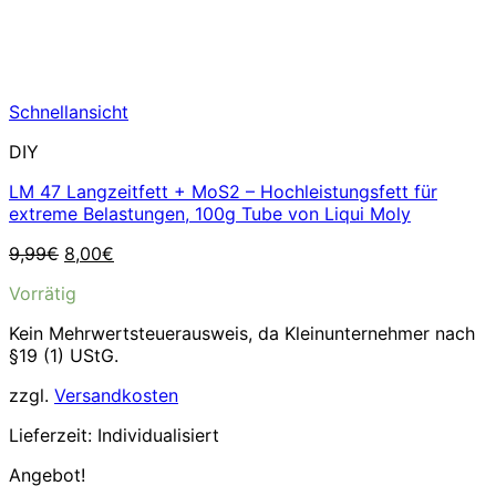
Schnellansicht
DIY
LM 47 Langzeitfett + MoS2 – Hochleistungsfett für
extreme Belastungen, 100g Tube von Liqui Moly
Ursprünglicher
Aktueller
9,99
€
8,00
€
Preis
Preis
Vorrätig
war:
ist:
9,99€
8,00€.
Kein Mehrwertsteuerausweis, da Kleinunternehmer nach
§19 (1) UStG.
zzgl.
Versandkosten
Lieferzeit:
Individualisiert
Angebot!