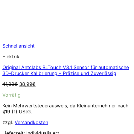
Schnellansicht
Elektrik
Original Antclabs BLTouch V3.1 Sensor für automatische
3D-Drucker Kalibrierung – Präzise und Zuverlässig
Ursprünglicher
Aktueller
41,99
€
38,99
€
Preis
Preis
Vorrätig
war:
ist:
41,99€
38,99€.
Kein Mehrwertsteuerausweis, da Kleinunternehmer nach
§19 (1) UStG.
zzgl.
Versandkosten
Lieferzeit:
Individualisiert