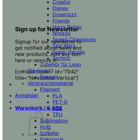
Creator
Disney
Dreamzzz
Friends
Harry Potter
Sign up for Newsletter
Ninjago
Speed Champions
Signup for our newsletter to
Star Wars
get notified about sales and
Super Heroes
new products. Add any text
Technic
here or remove it.
Zubehör für Lego
Playmobil
[contact-form-7 id="7042"
Figuren
title="Newsletter Vertical"]
Verbrauchsmaterial
Filament
Anmelden
PLA
PET-G
Warenkorb /
0,00
€
ASA
TPU
Sublimation
Holz
Schiefer
Elektrisch