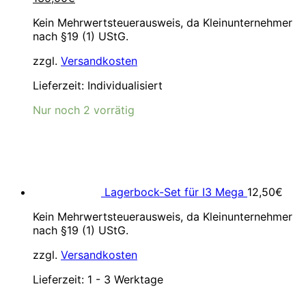
Preis
Preis
Kein Mehrwertsteuerausweis, da Kleinunternehmer
war:
ist:
nach §19 (1) UStG.
154,99€
135,00€.
zzgl.
Versandkosten
Lieferzeit:
Individualisiert
Nur noch 2 vorrätig
Lagerbock-Set für I3 Mega
12,50
€
Kein Mehrwertsteuerausweis, da Kleinunternehmer
nach §19 (1) UStG.
zzgl.
Versandkosten
Lieferzeit:
1 - 3 Werktage