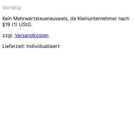
Preis
Preis
Vorrätig
war:
ist:
19,99€
14,99€.
Kein Mehrwertsteuerausweis, da Kleinunternehmer nach
§19 (1) UStG.
zzgl.
Versandkosten
Lieferzeit:
Individualisiert