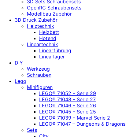
3D Sets Schraubensets
OpenRC Schraubensets
Modellbau Zubehör
3D Druck Zubehör
Heiztechnik
Heizbett
Hotend
Lineartechnik
Linearführung
Linearlager
DIY
Werkzeug
Schrauben
Lego
Minifiguren
LEGO® 71052 – Serie 29
LEGO® 71048 – Serie 27
LEGO® 71046 – Serie 26
LEGO® 71045 – Serie 25
LEGO® 71039 – Marvel Serie 2
LEGO® 71047 – Dungeons & Dragons
Sets
City