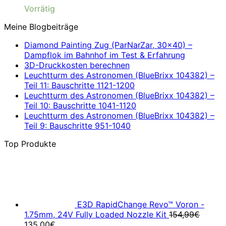
Vorrätig
Meine Blogbeiträge
Diamond Painting Zug (ParNarZar, 30×40) –
Dampflok im Bahnhof im Test & Erfahrung
3D-Druckkosten berechnen
Leuchtturm des Astronomen (BlueBrixx 104382) –
Teil 11: Bauschritte 1121-1200
Leuchtturm des Astronomen (BlueBrixx 104382) –
Teil 10: Bauschritte 1041-1120
Leuchtturm des Astronomen (BlueBrixx 104382) –
Teil 9: Bauschritte 951-1040
Top Produkte
E3D RapidChange Revo™ Voron -
1.75mm, 24V Fully Loaded Nozzle Kit
154,99
€
Ursprünglicher
Aktueller
135,00
€