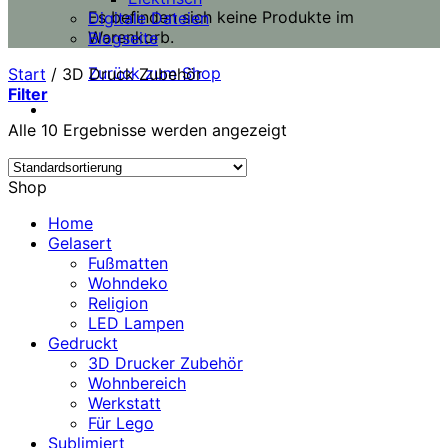
Es befinden sich keine Produkte im
Digitale Dateien
Warenkorb.
Blogseite
Zurück zum Shop
Start
/
3D Druck Zubehör
Filter
Alle 10 Ergebnisse werden angezeigt
Shop
Home
Gelasert
Fußmatten
Wohndeko
Religion
LED Lampen
Gedruckt
3D Drucker Zubehör
Wohnbereich
Werkstatt
Für Lego
Sublimiert