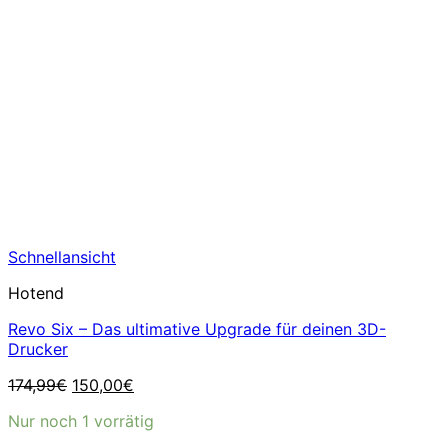
Schnellansicht
Hotend
Revo Six – Das ultimative Upgrade für deinen 3D-
Drucker
Ursprünglicher
Aktueller
174,99
€
150,00
€
Preis
Preis
Nur noch 1 vorrätig
war:
ist:
174,99€
150,00€.