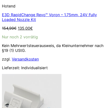
Hotend
E3D RapidChange Revo™ Voron – 1.75mm, 24V Fully
Loaded Nozzle Kit
Ursprünglicher
Aktueller
154,99
€
135,00
€
Preis
Preis
Nur noch 2 vorrätig
war:
ist:
154,99€
135,00€.
Kein Mehrwertsteuerausweis, da Kleinunternehmer nach
§19 (1) UStG.
zzgl.
Versandkosten
Lieferzeit:
Individualisiert