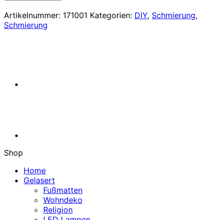
Langzeitfett
+
Artikelnummer:
171001
Kategorien:
DIY
,
Schmierung
,
MoS2
Schmierung
–
Hochleistungsfett
für
extreme
Belastungen,
100g
Tube
von
Liqui
Moly
Menge
Shop
Home
Gelasert
Fußmatten
Wohndeko
Religion
LED Lampen