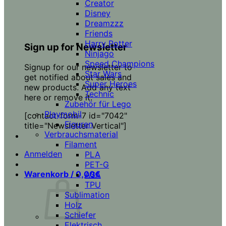
Creator
Disney
Dreamzzz
Friends
Harry Potter
Sign up for Newsletter
Ninjago
Speed Champions
Signup for our newsletter to
Star Wars
get notified about sales and
Super Heroes
new products. Add any text
Technic
here or remove it.
Zubehör für Lego
Playmobil
[contact-form-7 id="7042"
Figuren
title="Newsletter Vertical"]
Verbrauchsmaterial
Filament
Anmelden
PLA
PET-G
Warenkorb /
0,00
€
ASA
TPU
Sublimation
Holz
Schiefer
Elektrisch