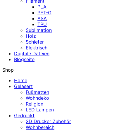
Filament
PLA
PET-G
ASA
TPU
Sublimation
Holz
Schiefer
Elektrisch
Digitale Dateien
Blogseite
Shop
Home
Gelasert
Fußmatten
Wohndeko
Religion
LED Lampen
Gedruckt
3D Drucker Zubehör
Wohnbereich