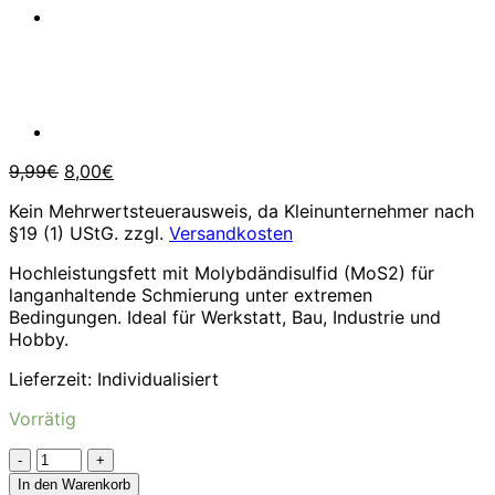
Ursprünglicher
Aktueller
9,99
€
8,00
€
Preis
Preis
Kein Mehrwertsteuerausweis, da Kleinunternehmer nach
war:
ist:
§19 (1) UStG.
zzgl.
Versandkosten
9,99€
8,00€.
Hochleistungsfett mit Molybdändisulfid (MoS2) für
langanhaltende Schmierung unter extremen
Bedingungen. Ideal für Werkstatt, Bau, Industrie und
Hobby.
Lieferzeit:
Individualisiert
Vorrätig
LM
47
In den Warenkorb