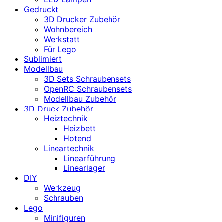
Gedruckt
3D Drucker Zubehör
Wohnbereich
Werkstatt
Für Lego
Sublimiert
Modellbau
3D Sets Schraubensets
OpenRC Schraubensets
Modellbau Zubehör
3D Druck Zubehör
Heiztechnik
Heizbett
Hotend
Lineartechnik
Linearführung
Linearlager
DIY
Werkzeug
Schrauben
Lego
Minifiguren