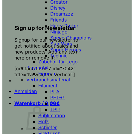
Creator
Disney
Dreamzzz
Friends
Harry Potter
Sign up for Newsletter
Ninjago
Speed Champions
Signup for our newsletter to
Star Wars
get notified about sales and
Super Heroes
new products. Add any text
Technic
here or remove it.
Zubehör für Lego
Playmobil
[contact-form-7 id="7042"
Figuren
title="Newsletter Vertical"]
Verbrauchsmaterial
Filament
Anmelden
PLA
PET-G
Warenkorb /
0,00
€
ASA
TPU
Sublimation
Holz
Schiefer
Elektrisch