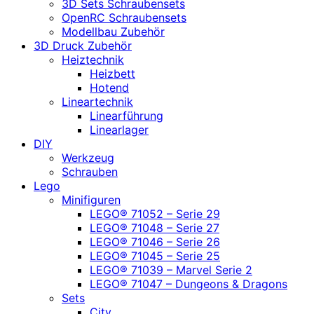
3D Sets Schraubensets
OpenRC Schraubensets
Modellbau Zubehör
3D Druck Zubehör
Heiztechnik
Heizbett
Hotend
Lineartechnik
Linearführung
Linearlager
DIY
Werkzeug
Schrauben
Lego
Minifiguren
LEGO® 71052 – Serie 29
LEGO® 71048 – Serie 27
LEGO® 71046 – Serie 26
LEGO® 71045 – Serie 25
LEGO® 71039 – Marvel Serie 2
LEGO® 71047 – Dungeons & Dragons
Sets
City