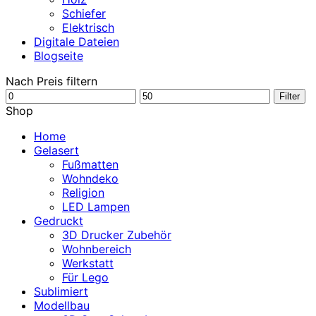
Schiefer
Elektrisch
Digitale Dateien
Blogseite
Nach Preis filtern
Min.
Max.
Filter
Preis
Preis
Shop
Home
Gelasert
Fußmatten
Wohndeko
Religion
LED Lampen
Gedruckt
3D Drucker Zubehör
Wohnbereich
Werkstatt
Für Lego
Sublimiert
Modellbau