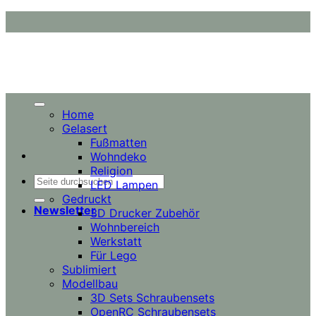
Zum
Inhalt
springen
Home
Gelasert
Fußmatten
Wohndeko
Religion
Suchen
LED Lampen
nach:
Gedruckt
Newsletter
3D Drucker Zubehör
Wohnbereich
Werkstatt
Für Lego
Sublimiert
Modellbau
3D Sets Schraubensets
OpenRC Schraubensets