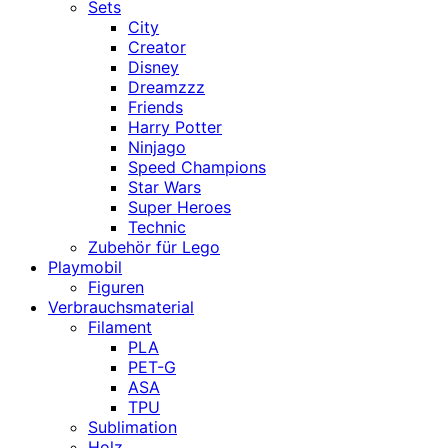
Sets
City
Creator
Disney
Dreamzzz
Friends
Harry Potter
Ninjago
Speed Champions
Star Wars
Super Heroes
Technic
Zubehör für Lego
Playmobil
Figuren
Verbrauchsmaterial
Filament
PLA
PET-G
ASA
TPU
Sublimation
Holz