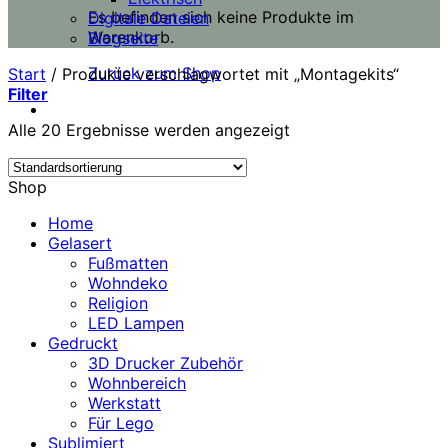
Es befinden sich keine Produkte im
Digitale Dateien
Warenkorb.
Blogseite
Zurück zum Shop
Start
/
Produkte verschlagwortet mit „Montagekits“
Filter
Alle 20 Ergebnisse werden angezeigt
Shop
Home
Gelasert
Fußmatten
Wohndeko
Religion
LED Lampen
Gedruckt
3D Drucker Zubehör
Wohnbereich
Werkstatt
Für Lego
Sublimiert