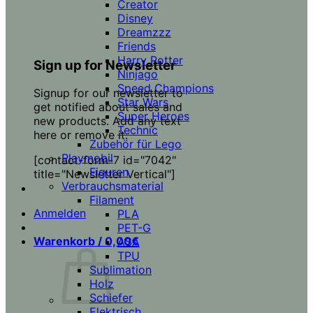
Creator
Disney
Dreamzzz
Friends
Harry Potter
Sign up for Newsletter
Ninjago
Speed Champions
Signup for our newsletter to
Star Wars
get notified about sales and
Super Heroes
new products. Add any text
Technic
here or remove it.
Zubehör für Lego
Playmobil
[contact-form-7 id="7042"
Figuren
title="Newsletter Vertical"]
Verbrauchsmaterial
Filament
Anmelden
PLA
PET-G
Warenkorb /
0,00
€
ASA
TPU
Sublimation
Holz
Schiefer
Elektrisch