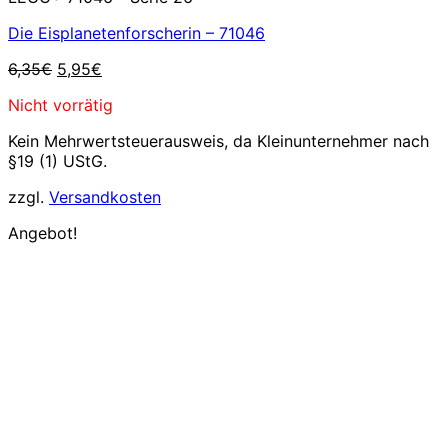
Die Eisplanetenforscherin – 71046
Ursprünglicher
Aktueller
6,35
€
5,95
€
Preis
Preis
Nicht vorrätig
war:
ist:
6,35€
5,95€.
Kein Mehrwertsteuerausweis, da Kleinunternehmer nach
§19 (1) UStG.
zzgl.
Versandkosten
Angebot!