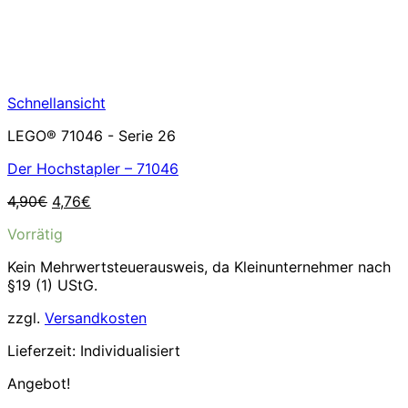
Schnellansicht
LEGO® 71046 - Serie 26
Der Hochstapler – 71046
Ursprünglicher
Aktueller
4,90
€
4,76
€
Preis
Preis
Vorrätig
war:
ist:
4,90€
4,76€.
Kein Mehrwertsteuerausweis, da Kleinunternehmer nach
§19 (1) UStG.
zzgl.
Versandkosten
Lieferzeit:
Individualisiert
Angebot!