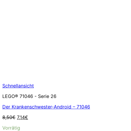
Schnellansicht
LEGO® 71046 - Serie 26
Der Krankenschwester-Android – 71046
Ursprünglicher
Aktueller
8,50
€
7,14
€
Preis
Preis
Vorrätig
war:
ist: