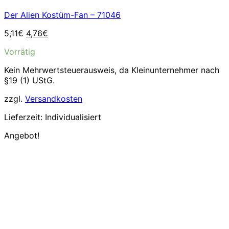
Der Alien Kostüm-Fan – 71046
Ursprünglicher
Aktueller
5,11
€
4,76
€
Preis
Preis
Vorrätig
war:
ist:
5,11€
4,76€.
Kein Mehrwertsteuerausweis, da Kleinunternehmer nach
§19 (1) UStG.
zzgl.
Versandkosten
Lieferzeit:
Individualisiert
Angebot!