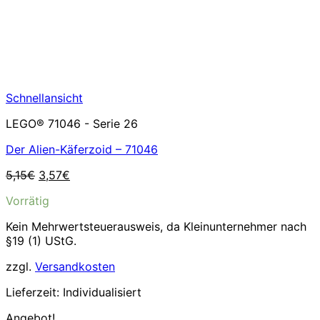
Schnellansicht
LEGO® 71046 - Serie 26
Der Alien-Käferzoid – 71046
Ursprünglicher
Aktueller
5,15
€
3,57
€
Preis
Preis
Vorrätig
war:
ist:
5,15€
3,57€.
Kein Mehrwertsteuerausweis, da Kleinunternehmer nach
§19 (1) UStG.
zzgl.
Versandkosten
Lieferzeit:
Individualisiert
Angebot!