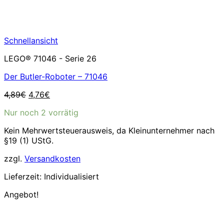
Schnellansicht
LEGO® 71046 - Serie 26
Der Butler-Roboter – 71046
Ursprünglicher
Aktueller
4,89
€
4,76
€
Preis
Preis
Nur noch 2 vorrätig
war:
ist:
4,89€
4,76€.
Kein Mehrwertsteuerausweis, da Kleinunternehmer nach
§19 (1) UStG.
zzgl.
Versandkosten
Lieferzeit:
Individualisiert
Angebot!