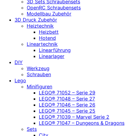
3D Sets Schraubensets
OpenRC Schraubensets
Modellbau Zubehör
3D Druck Zubehör
Heiztechnik
Heizbett
Hotend
Lineartechnik
Linearführung
Linearlager
DIY
Werkzeug
Schrauben
Lego
Minifiguren
LEGO® 71052 – Serie 29
LEGO® 71048 – Serie 27
LEGO® 71046 – Serie 26
LEGO® 71045 – Serie 25
LEGO® 71039 – Marvel Serie 2
LEGO® 71047 – Dungeons & Dragons
Sets
City