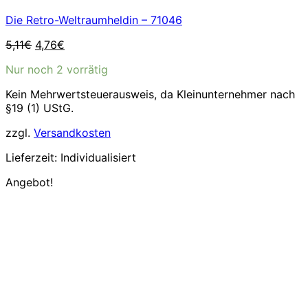
Die Retro-Weltraumheldin – 71046
Ursprünglicher
Aktueller
5,11
€
4,76
€
Preis
Preis
Nur noch 2 vorrätig
war:
ist:
5,11€
4,76€.
Kein Mehrwertsteuerausweis, da Kleinunternehmer nach
§19 (1) UStG.
zzgl.
Versandkosten
Lieferzeit:
Individualisiert
Angebot!