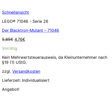
Schnellansicht
LEGO® 71046 - Serie 26
Der Blacktron-Mutant – 71046
Ursprünglicher
Aktueller
5,85
€
4,76
€
Preis
Preis
Vorrätig
war:
ist:
5,85€
4,76€.
Kein Mehrwertsteuerausweis, da Kleinunternehmer nach
§19 (1) UStG.
zzgl.
Versandkosten
Lieferzeit:
Individualisiert
Angebot!