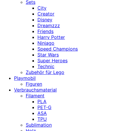
Sets
City
Creator
Disney
Dreamzzz
Friends
Harry Potter
Ninjago
Speed Champions
Star Wars
Super Heroes
Technic
Zubehör für Lego
Playmobil
Figuren
Verbrauchsmaterial
Filament
PLA
PET-G
ASA
TPU
Sublimation
Holz