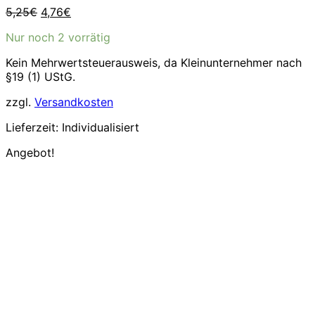
Ursprünglicher
Aktueller
5,25
€
4,76
€
Preis
Preis
Nur noch 2 vorrätig
war:
ist:
5,25€
4,76€.
Kein Mehrwertsteuerausweis, da Kleinunternehmer nach
§19 (1) UStG.
zzgl.
Versandkosten
Lieferzeit:
Individualisiert
Angebot!