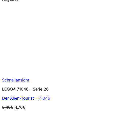
Schnellansicht
LEGO® 71046 - Serie 26
Der Alien-Tourist – 71046
Ursprünglicher
Aktueller
5,40
€
4,76
€
Preis
Preis