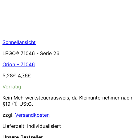
Schnellansicht
LEGO® 71046 - Serie 26
Orion – 71046
Ursprünglicher
Aktueller
5,28
€
4,76
€
Preis
Preis
Vorrätig
war:
ist:
5,28€
4,76€.
Kein Mehrwertsteuerausweis, da Kleinunternehmer nach
§19 (1) UStG.
zzgl.
Versandkosten
Lieferzeit:
Individualisiert
Unsere Bestseller