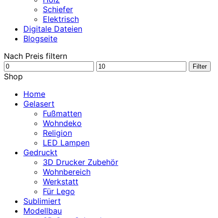
Schiefer
Elektrisch
Digitale Dateien
Blogseite
Nach Preis filtern
Min.
Max.
Filter
Preis
Preis
Shop
Home
Gelasert
Fußmatten
Wohndeko
Religion
LED Lampen
Gedruckt
3D Drucker Zubehör
Wohnbereich
Werkstatt
Für Lego
Sublimiert
Modellbau