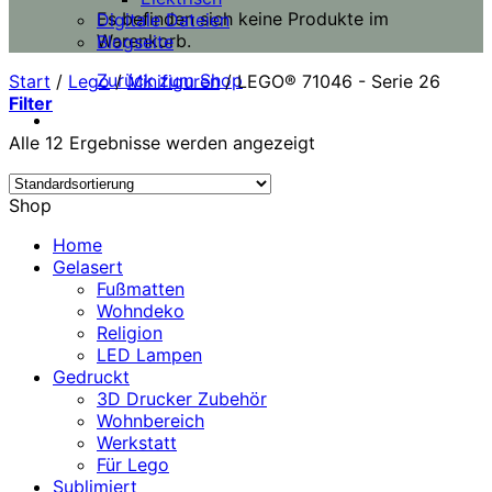
Es befinden sich keine Produkte im
Digitale Dateien
Warenkorb.
Blogseite
Zurück zum Shop
Start
/
Lego
/
Minifiguren
/
LEGO® 71046 - Serie 26
Filter
Alle 12 Ergebnisse werden angezeigt
Shop
Home
Gelasert
Fußmatten
Wohndeko
Religion
LED Lampen
Gedruckt
3D Drucker Zubehör
Wohnbereich
Werkstatt
Für Lego
Sublimiert