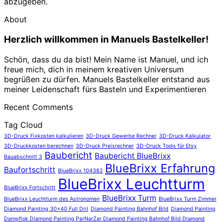
abzugeben.
About
Herzlich willkommen in Manuels Bastelkeller!
Schön, dass du da bist! Mein Name ist Manuel, und ich
freue mich, dich in meinem kreativen Universum
begrüßen zu dürfen. Manuels Bastelkeller entstand aus
meiner Leidenschaft fürs Basteln und Experimentieren
Recent Comments
Tag Cloud
3D-Druck Fixkosten kalkulieren
3D-Druck Gewerbe Rechner
3D-Druck Kalkulator
3D-Druckkosten berechnen
3D-Druck Preisrechner
3D-Druck Tools für Etsy
Baubericht
Baubericht BlueBrixx
Bauabschnitt 3
BlueBrixx Erfahrung
Baufortschritt
BlueBrixx 104382
BlueBrixx Leuchtturm
BlueBrixx Fortschritt
BlueBrixx Turm
BlueBrixx Leuchtturm des Astronomen
BlueBrixx Turm Zimmer
Diamond Painting 30x40 Full Dril
Diamond Painting Bahnhof Bild
Diamond Painting
Dampflok Diamond Painting ParNarZar Diamond Painting Bahnhof Bild Diamond