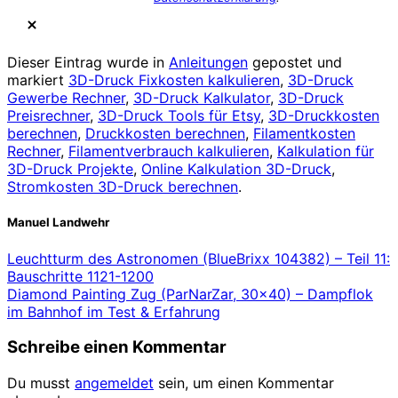
Dieser Eintrag wurde in
Anleitungen
gepostet und
markiert
3D-Druck Fixkosten kalkulieren
,
3D-Druck
Gewerbe Rechner
,
3D-Druck Kalkulator
,
3D-Druck
Preisrechner
,
3D-Druck Tools für Etsy
,
3D-Druckkosten
berechnen
,
Druckkosten berechnen
,
Filamentkosten
Rechner
,
Filamentverbrauch kalkulieren
,
Kalkulation für
3D-Druck Projekte
,
Online Kalkulation 3D-Druck
,
Stromkosten 3D-Druck berechnen
.
Manuel Landwehr
Leuchtturm des Astronomen (BlueBrixx 104382) – Teil 11:
Bauschritte 1121-1200
Diamond Painting Zug (ParNarZar, 30×40) – Dampflok
im Bahnhof im Test & Erfahrung
Schreibe einen Kommentar
Du musst
angemeldet
sein, um einen Kommentar