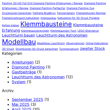
Painting 30x40 Full Drill Diamond Painting Erfahrungen / Review
Diamond Painting
Erfahrungen / Review
Diamond Painting ParNarZar
Diamond Painting Zug
Druckkosten berechnen
Fehlteile BlueBrixx
Fensterdetails
Filamentkosten Rechner
Filamentverbrauch kalkulieren
Innenausbau
Kalkulation für 3D-Druck Projekte
Klemmbausteine
Klemmbausteine
Ketten kleben
Erfahrung
Klemmbausteinprojekt
Klemmbaustein Turm
LEGO Alternative
Leuchtturm bauen
Leuchtturm des Astronomen
Modellbau
Modellbau Leuchtturm
Observatorium
Online Kalkulation
zweiter Stock
3D-Druck
Stromkosten 3D-Druck berechnen
Turmgestaltung
Kategorien
Anleitungen
(2)
Diamond Painting
(1)
Gastbeiträge
(1)
Leuchtturm des Astronomen
(12)
System
(1)
Archiv
September 2025
(1)
Mai 2025
(3)
April 2025
(10)