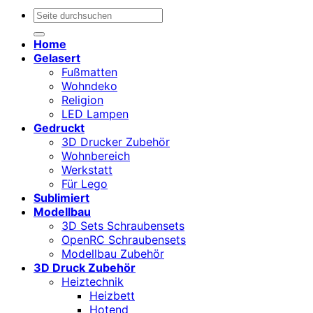
Suchen
nach:
Home
Gelasert
Fußmatten
Wohndeko
Religion
LED Lampen
Gedruckt
3D Drucker Zubehör
Wohnbereich
Werkstatt
Für Lego
Sublimiert
Modellbau
3D Sets Schraubensets
OpenRC Schraubensets
Modellbau Zubehör
3D Druck Zubehör
Heiztechnik
Heizbett
Hotend