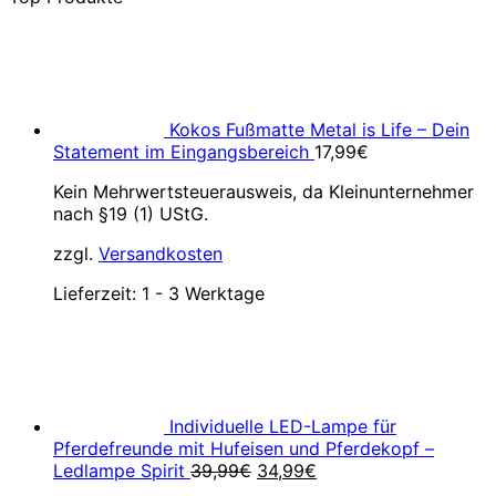
Kokos Fußmatte Metal is Life – Dein
Statement im Eingangsbereich
17,99
€
Kein Mehrwertsteuerausweis, da Kleinunternehmer
nach §19 (1) UStG.
zzgl.
Versandkosten
Lieferzeit:
1 - 3 Werktage
Individuelle LED-Lampe für
Pferdefreunde mit Hufeisen und Pferdekopf –
Ursprünglicher
Aktueller
Ledlampe Spirit
39,99
€
34,99
€
Preis
Preis