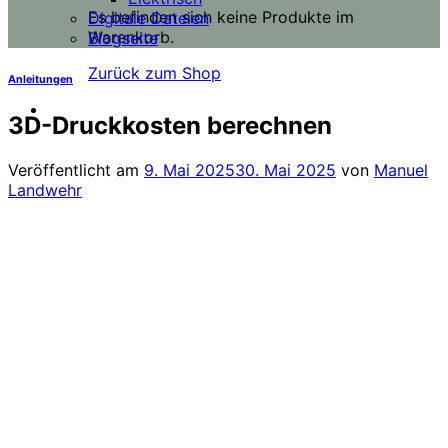
Es befinden sich keine Produkte im
Digitale Dateien
Warenkorb.
Blogseite
Zurück zum Shop
Anleitungen
3D-Druckkosten berechnen
Veröffentlicht am
9. Mai 2025
30. Mai 2025
von
Manuel
Landwehr