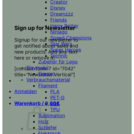
Creator
Disney
Dreamzzz
Friends
Harry Potter
Sign up for Newsletter
Ninjago
Speed Champions
Signup for our newsletter to
Star Wars
get notified about sales and
Super Heroes
new products. Add any text
Technic
here or remove it.
Zubehör für Lego
Playmobil
[contact-form-7 id="7042"
Figuren
title="Newsletter Vertical"]
Verbrauchsmaterial
Filament
Anmelden
PLA
PET-G
Warenkorb /
0,00
€
ASA
TPU
Sublimation
Holz
Schiefer
Elektrisch