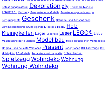
Dekoration
diy
Befestigungsmaterial
Druckbare Modelle
Edelstahl.
Fantasy
Ferngesteuerte Modelle
Fernsteuerungstechnologie
Geschenk
Fertigungssets
Getriebe- und Achsoptionen
Holz
Gewindesicherung
Grundlegende Kitdetails
Hobby
LEGO®
Kleinigkeiten
Laser
Lager
Liebe
Lagerkits
Modellbau
Maßgeschneiderte Modelle
Modellbauzubehör
Montagekits
Präsent
Original- und neueste Versionen
Radoptionen
RC-Fahrzeuge
RC-
Schraubenset
Hobbykits
RC-Modelle
Reparatur- und Lagerkits
Spielzeug
Wohndeko
Wohnung
Wohnung Wohndeko