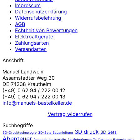
Impressum
Datenschutzerklärung
Widerrufsbelehrung
AGB
Echtheit von Bewertungen
Elektroaltgeräte
Zahlungsarten
Versandarten
Anschrift
Manuel Landwehr
Assamstadter Weg 30
DE 74238 Krautheim
(+49) 0 62 94 / 222 00 12
(+49) 0 62 94 / 222 00 13
info@manuels-bastelkeller.de
Vertrag widerrufen
Suchbegriffe
3D druck
3D Sets
3D-Drucktechnologie
3D-Sets Bauanleitung
Abenteuer
Anpassbare Modelle
Antriebsriemen für Getriebe
Bauanleitung