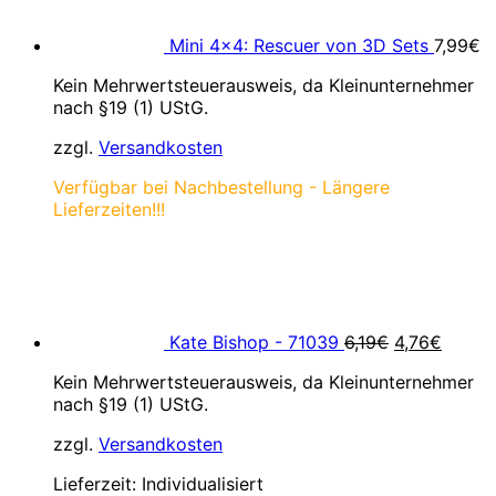
Mini 4×4: Rescuer von 3D Sets
7,99
€
Kein Mehrwertsteuerausweis, da Kleinunternehmer
nach §19 (1) UStG.
zzgl.
Versandkosten
Verfügbar bei Nachbestellung - Längere
Lieferzeiten!!!
Ursprünglic
Aktuel
Preis
Preis
war:
ist:
6,19€
4,76€.
Kate Bishop - 71039
6,19
€
4,76
€
Kein Mehrwertsteuerausweis, da Kleinunternehmer
nach §19 (1) UStG.
zzgl.
Versandkosten
Lieferzeit:
Individualisiert