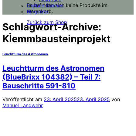
Es befinden sich keine Produkte im
Digitale Dateien
Warenkorb.
Blogseite
Zurück zum Shop
Schlagwort-Archive:
Klemmbausteinprojekt
Leuchtturm des Astronomen
Leuchtturm des Astronomen
(BlueBrixx 104382) – Teil 7:
Bauschritte 591-810
Veröffentlicht am
23. April 2025
23. April 2025
von
Manuel Landwehr