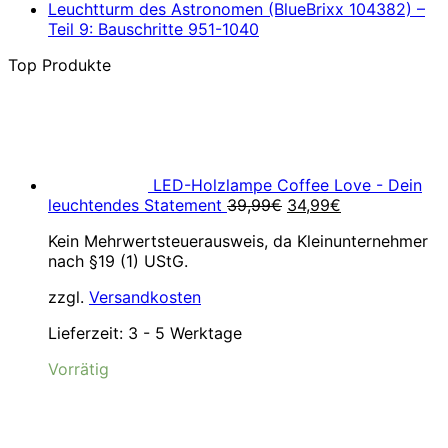
Leuchtturm des Astronomen (BlueBrixx 104382) –
Teil 9: Bauschritte 951-1040
Top Produkte
LED-Holzlampe Coffee Love - Dein
Ursprünglicher
Aktueller
leuchtendes Statement
39,99
€
34,99
€
Preis
Preis
Kein Mehrwertsteuerausweis, da Kleinunternehmer
war:
ist:
nach §19 (1) UStG.
39,99€
34,99€.
zzgl.
Versandkosten
Lieferzeit:
3 - 5 Werktage
Vorrätig