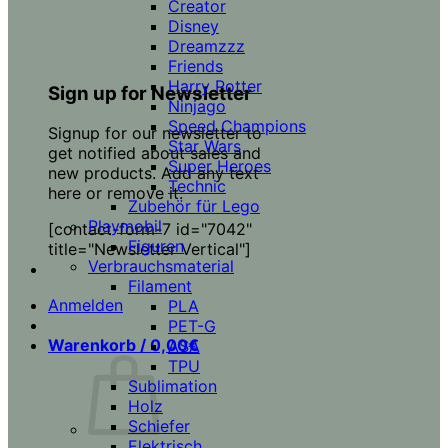
Creator
Disney
Dreamzzz
Friends
Harry Potter
Sign up for Newsletter
Ninjago
Speed Champions
Signup for our newsletter to
Star Wars
get notified about sales and
Super Heroes
new products. Add any text
Technic
here or remove it.
Zubehör für Lego
Playmobil
[contact-form-7 id="7042"
Figuren
title="Newsletter Vertical"]
Verbrauchsmaterial
Filament
Anmelden
PLA
PET-G
Warenkorb /
0,00
€
ASA
TPU
Sublimation
Holz
Schiefer
Elektrisch