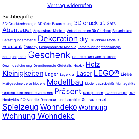
Vertrag widerrufen
Suchbegriffe
3D druck
3D Sets
3D-Drucktechnologie
3D-Sets Bauanleitung
Abenteuer
Anpassbare Modelle
Antriebsriemen für Getriebe
Bauanleitung
Dekoration
diy
Befestigungsmaterial
Druckbare Modelle
Edelstahl.
Fantasy
Ferngesteuerte Modelle
Fernsteuerungstechnologie
Geschenk
Fertigungssets
Getriebe- und Achsoptionen
Holz
Gewindesicherung
Grundlegende Kitdetails
Hobby
LEGO®
Kleinigkeiten
Laser
Lager
Liebe
Lagerkits
Modellbau
Maßgeschneiderte Modelle
Modellbauzubehör
Montagekits
Präsent
Original- und neueste Versionen
Radoptionen
RC-Fahrzeuge
RC-
Schraubenset
Hobbykits
RC-Modelle
Reparatur- und Lagerkits
Spielzeug
Wohndeko
Wohnung
Wohnung Wohndeko