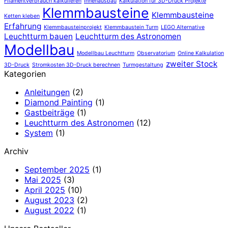
Filamentverbrauch kalkulieren
Innenausbau
Kalkulation für 3D-Druck Projekte
Klemmbausteine
Klemmbausteine
Ketten kleben
Erfahrung
Klemmbausteinprojekt
Klemmbaustein Turm
LEGO Alternative
Leuchtturm bauen
Leuchtturm des Astronomen
Modellbau
Modellbau Leuchtturm
Observatorium
Online Kalkulation
zweiter Stock
3D-Druck
Stromkosten 3D-Druck berechnen
Turmgestaltung
Kategorien
Anleitungen
(2)
Diamond Painting
(1)
Gastbeiträge
(1)
Leuchtturm des Astronomen
(12)
System
(1)
Archiv
September 2025
(1)
Mai 2025
(3)
April 2025
(10)
August 2023
(2)
August 2022
(1)