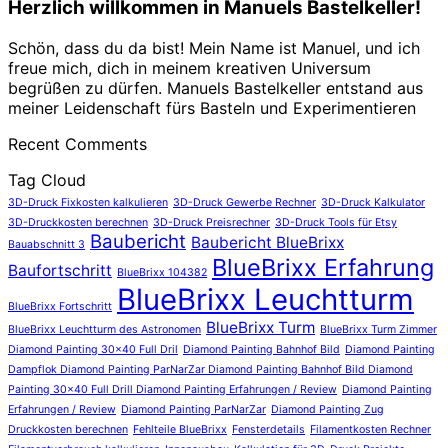
Herzlich willkommen in Manuels Bastelkeller!
Schön, dass du da bist! Mein Name ist Manuel, und ich
freue mich, dich in meinem kreativen Universum
begrüßen zu dürfen. Manuels Bastelkeller entstand aus
meiner Leidenschaft fürs Basteln und Experimentieren
Recent Comments
Tag Cloud
3D-Druck Fixkosten kalkulieren
3D-Druck Gewerbe Rechner
3D-Druck Kalkulator
3D-Druckkosten berechnen
3D-Druck Preisrechner
3D-Druck Tools für Etsy
Baubericht
Baubericht BlueBrixx
Bauabschnitt 3
BlueBrixx Erfahrung
Baufortschritt
BlueBrixx 104382
BlueBrixx Leuchtturm
BlueBrixx Fortschritt
BlueBrixx Turm
BlueBrixx Leuchtturm des Astronomen
BlueBrixx Turm Zimmer
Diamond Painting 30x40 Full Dril
Diamond Painting Bahnhof Bild
Diamond Painting
Dampflok Diamond Painting ParNarZar Diamond Painting Bahnhof Bild Diamond
Painting 30x40 Full Drill Diamond Painting Erfahrungen / Review
Diamond Painting
Erfahrungen / Review
Diamond Painting ParNarZar
Diamond Painting Zug
Druckkosten berechnen
Fehlteile BlueBrixx
Fensterdetails
Filamentkosten Rechner