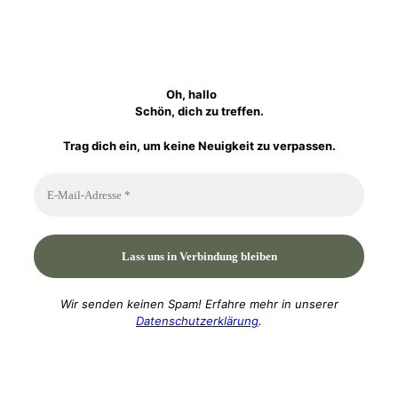
Oh, hallo
Schön, dich zu treffen.
Trag dich ein, um keine Neuigkeit zu verpassen.
Wir senden keinen Spam! Erfahre mehr in unserer
Datenschutzerklärung
.
P