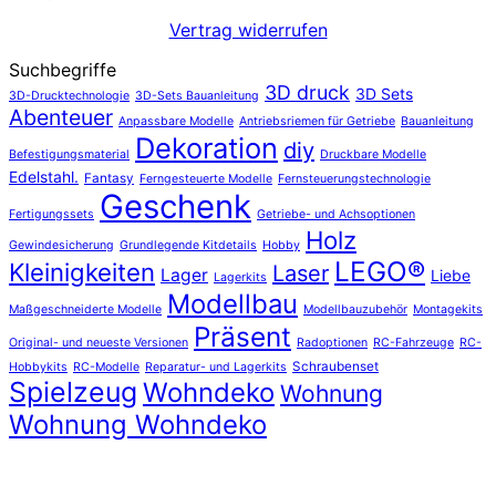
Vertrag widerrufen
Suchbegriffe
3D druck
3D Sets
3D-Drucktechnologie
3D-Sets Bauanleitung
Abenteuer
Anpassbare Modelle
Antriebsriemen für Getriebe
Bauanleitung
Dekoration
diy
Befestigungsmaterial
Druckbare Modelle
Edelstahl.
Fantasy
Ferngesteuerte Modelle
Fernsteuerungstechnologie
Geschenk
Fertigungssets
Getriebe- und Achsoptionen
Holz
Gewindesicherung
Grundlegende Kitdetails
Hobby
LEGO®
Kleinigkeiten
Laser
Lager
Liebe
Lagerkits
Modellbau
Maßgeschneiderte Modelle
Modellbauzubehör
Montagekits
Präsent
Original- und neueste Versionen
Radoptionen
RC-Fahrzeuge
RC-
Schraubenset
Hobbykits
RC-Modelle
Reparatur- und Lagerkits
Spielzeug
Wohndeko
Wohnung
Wohnung Wohndeko