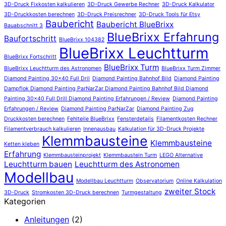
3D-Druck Fixkosten kalkulieren
3D-Druck Gewerbe Rechner
3D-Druck Kalkulator
3D-Druckkosten berechnen
3D-Druck Preisrechner
3D-Druck Tools für Etsy
Baubericht
Baubericht BlueBrixx
Bauabschnitt 3
BlueBrixx Erfahrung
Baufortschritt
BlueBrixx 104382
BlueBrixx Leuchtturm
BlueBrixx Fortschritt
BlueBrixx Turm
BlueBrixx Leuchtturm des Astronomen
BlueBrixx Turm Zimmer
Diamond Painting 30x40 Full Dril
Diamond Painting Bahnhof Bild
Diamond Painting
Dampflok Diamond Painting ParNarZar Diamond Painting Bahnhof Bild Diamond
Painting 30x40 Full Drill Diamond Painting Erfahrungen / Review
Diamond Painting
Erfahrungen / Review
Diamond Painting ParNarZar
Diamond Painting Zug
Druckkosten berechnen
Fehlteile BlueBrixx
Fensterdetails
Filamentkosten Rechner
Filamentverbrauch kalkulieren
Innenausbau
Kalkulation für 3D-Druck Projekte
Klemmbausteine
Klemmbausteine
Ketten kleben
Erfahrung
Klemmbausteinprojekt
Klemmbaustein Turm
LEGO Alternative
Leuchtturm bauen
Leuchtturm des Astronomen
Modellbau
Modellbau Leuchtturm
Observatorium
Online Kalkulation
zweiter Stock
3D-Druck
Stromkosten 3D-Druck berechnen
Turmgestaltung
Kategorien
Anleitungen
(2)