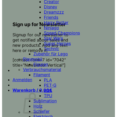
Creator
Disney
Dreamzzz
Friends
Harry Potter
Sign up for Newsletter
Ninjago
Speed Champions
Signup for our newsletter to
Star Wars
get notified about sales and
Super Heroes
new products. Add any text
Technic
here or remove it.
Zubehör für Lego
Playmobil
[contact-form-7 id="7042"
Figuren
title="Newsletter Vertical"]
Verbrauchsmaterial
Filament
Anmelden
PLA
PET-G
Warenkorb /
0,00
€
ASA
TPU
Sublimation
Holz
Schiefer
Elektrisch