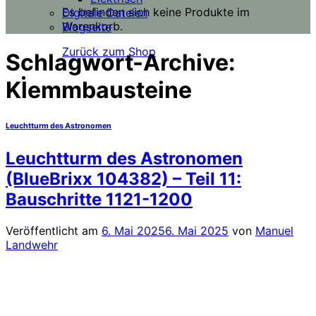
Es befinden sich keine Produkte im
Digitale Dateien
Warenkorb.
Blogseite
Zurück zum Shop
Schlagwort-Archive:
Klemmbausteine
Leuchtturm des Astronomen
Leuchtturm des Astronomen
(BlueBrixx 104382) – Teil 11:
Bauschritte 1121-1200
Veröffentlicht am
6. Mai 2025
6. Mai 2025
von
Manuel
Landwehr