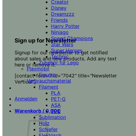
Creator
Disney
Dreamzzz
Friends
Harry Potter
Ninjago
Speed Champions
Sign up for Newsletter
Star Wars
Super Heroes
Signup for our newsletter to get notified
Technic
about sales and new products. Add any text
Zubehör für Lego
here or remove it.
Playmobil
Figuren
[contact-form-7 id="7042" title="Newsletter
Verbrauchsmaterial
Vertical"]
Filament
PLA
Anmelden
PET-G
ASA
Warenkorb /
0,00
€
TPU
Sublimation
Holz
Schiefer
Elektrisch