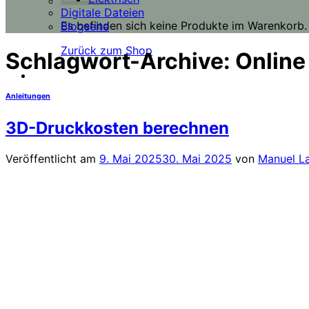
Digitale Dateien
Es befinden sich keine Produkte im Warenkorb.
Blogseite
Zurück zum Shop
Schlagwort-Archive:
Online
Anleitungen
3D-Druckkosten berechnen
Veröffentlicht am
9. Mai 2025
30. Mai 2025
von
Manuel L