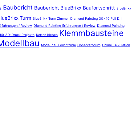
Baubericht
Baubericht BlueBrixx
Baufortschritt
3
BlueBrixx
lueBrixx Turm
BlueBrixx Turm Zimmer
Diamond Painting 30x40 Full Dril
Erfahrungen / Review
Diamond Painting Erfahrungen / Review
Diamond Painting
Klemmbausteine
 für 3D-Druck Projekte
Ketten kleben
Modellbau
Modellbau Leuchtturm
Observatorium
Online Kalkulation