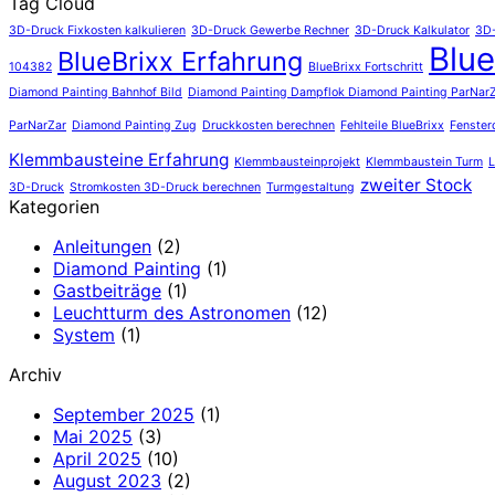
Tag Cloud
3D-Druck Fixkosten kalkulieren
3D-Druck Gewerbe Rechner
3D-Druck Kalkulator
3D-
Blue
BlueBrixx Erfahrung
104382
BlueBrixx Fortschritt
Diamond Painting Bahnhof Bild
Diamond Painting Dampflok Diamond Painting ParNarZa
ParNarZar
Diamond Painting Zug
Druckkosten berechnen
Fehlteile BlueBrixx
Fenster
Klemmbausteine Erfahrung
Klemmbausteinprojekt
Klemmbaustein Turm
L
zweiter Stock
3D-Druck
Stromkosten 3D-Druck berechnen
Turmgestaltung
Kategorien
Anleitungen
(2)
Diamond Painting
(1)
Gastbeiträge
(1)
Leuchtturm des Astronomen
(12)
System
(1)
Archiv
September 2025
(1)
Mai 2025
(3)
April 2025
(10)
August 2023
(2)