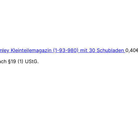
nley Kleinteilemagazin (1-93-980) mit 30 Schubladen
0,40
ch §19 (1) UStG.