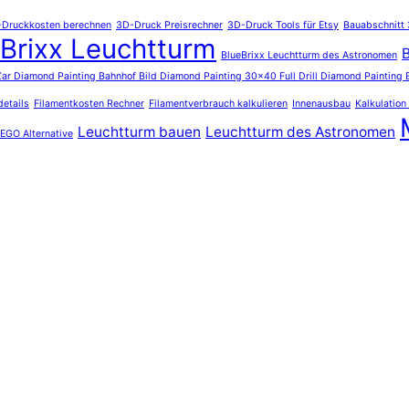
Druckkosten berechnen
3D-Druck Preisrechner
3D-Druck Tools für Etsy
Bauabschnitt 
Brixx Leuchtturm
B
BlueBrixx Leuchtturm des Astronomen
r Diamond Painting Bahnhof Bild Diamond Painting 30x40 Full Drill Diamond Painting 
details
Filamentkosten Rechner
Filamentverbrauch kalkulieren
Innenausbau
Kalkulation
Leuchtturm bauen
Leuchtturm des Astronomen
EGO Alternative