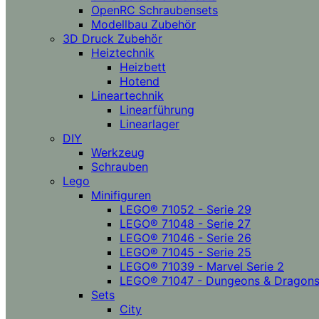
OpenRC Schraubensets
Modellbau Zubehör
3D Druck Zubehör
Heiztechnik
Heizbett
Hotend
Lineartechnik
Linearführung
Linearlager
DIY
Werkzeug
Schrauben
Lego
Minifiguren
LEGO® 71052 - Serie 29
LEGO® 71048 - Serie 27
LEGO® 71046 - Serie 26
LEGO® 71045 - Serie 25
LEGO® 71039 - Marvel Serie 2
LEGO® 71047 - Dungeons & Dragon
Sets
City