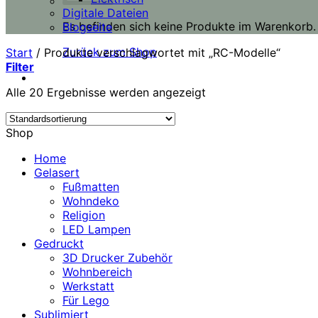
Digitale Dateien
Es befinden sich keine Produkte im Warenkorb.
Blogseite
Zurück zum Shop
Start
/
Produkte verschlagwortet mit „RC-Modelle“
Filter
Alle 20 Ergebnisse werden angezeigt
Shop
Home
Gelasert
Fußmatten
Wohndeko
Religion
LED Lampen
Gedruckt
3D Drucker Zubehör
Wohnbereich
Werkstatt
Für Lego
Sublimiert