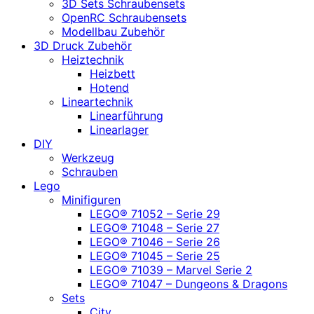
3D Sets Schraubensets
OpenRC Schraubensets
Modellbau Zubehör
3D Druck Zubehör
Heiztechnik
Heizbett
Hotend
Lineartechnik
Linearführung
Linearlager
DIY
Werkzeug
Schrauben
Lego
Minifiguren
LEGO® 71052 – Serie 29
LEGO® 71048 – Serie 27
LEGO® 71046 – Serie 26
LEGO® 71045 – Serie 25
LEGO® 71039 – Marvel Serie 2
LEGO® 71047 – Dungeons & Dragons
Sets
City