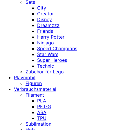
Sets
City
Creator
Disney
Dreamzzz
Friends
Harry Potter
Ninjago
Speed Champions
Star Wars
Super Heroes
Technic
Zubehör für Lego
Playmobil
Figuren
Verbrauchsmaterial
Filament
PLA
PET-G
ASA
TPU
Sublimation
Holz