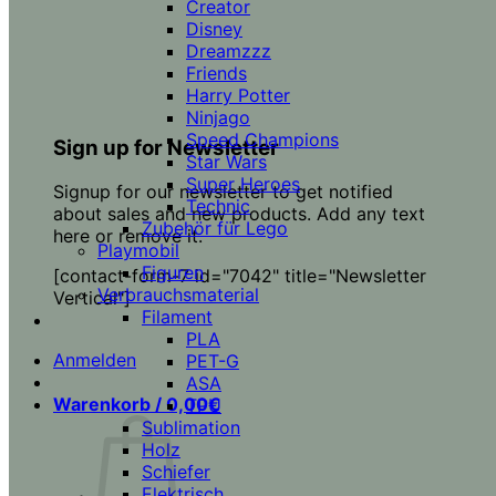
Creator
Disney
Dreamzzz
Friends
Harry Potter
Ninjago
Speed Champions
Sign up for Newsletter
Star Wars
Super Heroes
Signup for our newsletter to get notified
Technic
about sales and new products. Add any text
Zubehör für Lego
here or remove it.
Playmobil
Figuren
[contact-form-7 id="7042" title="Newsletter
Verbrauchsmaterial
Vertical"]
Filament
PLA
Anmelden
PET-G
ASA
Warenkorb /
0,00
€
TPU
Sublimation
Holz
Schiefer
Elektrisch