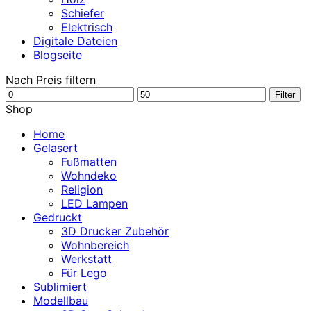
Schiefer
Elektrisch
Digitale Dateien
Blogseite
Nach Preis filtern
Min.
Max.
Filter
Preis
Preis
Shop
Home
Gelasert
Fußmatten
Wohndeko
Religion
LED Lampen
Gedruckt
3D Drucker Zubehör
Wohnbereich
Werkstatt
Für Lego
Sublimiert
Modellbau