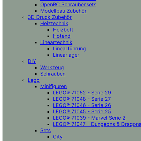
OpenRC Schraubensets
Modellbau Zubehör
3D Druck Zubehör
Heiztechnik
Heizbett
Hotend
Lineartechnik
Linearführung
Linearlager
DIY
Werkzeug
Schrauben
Lego
Minifiguren
LEGO® 71052 - Serie 29
LEGO® 71048 - Serie 27
LEGO® 71046 - Serie 26
LEGO® 71045 - Serie 25
LEGO® 71039 - Marvel Serie 2
LEGO® 71047 - Dungeons & Dragon
Sets
City