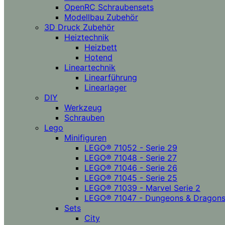
OpenRC Schraubensets
Modellbau Zubehör
3D Druck Zubehör
Heiztechnik
Heizbett
Hotend
Lineartechnik
Linearführung
Linearlager
DIY
Werkzeug
Schrauben
Lego
Minifiguren
LEGO® 71052 - Serie 29
LEGO® 71048 - Serie 27
LEGO® 71046 - Serie 26
LEGO® 71045 - Serie 25
LEGO® 71039 - Marvel Serie 2
LEGO® 71047 - Dungeons & Dragon
Sets
City