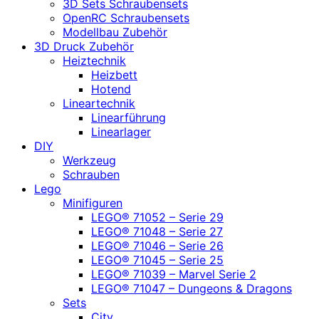
3D Sets Schraubensets
OpenRC Schraubensets
Modellbau Zubehör
3D Druck Zubehör
Heiztechnik
Heizbett
Hotend
Lineartechnik
Linearführung
Linearlager
DIY
Werkzeug
Schrauben
Lego
Minifiguren
LEGO® 71052 – Serie 29
LEGO® 71048 – Serie 27
LEGO® 71046 – Serie 26
LEGO® 71045 – Serie 25
LEGO® 71039 – Marvel Serie 2
LEGO® 71047 – Dungeons & Dragons
Sets
City