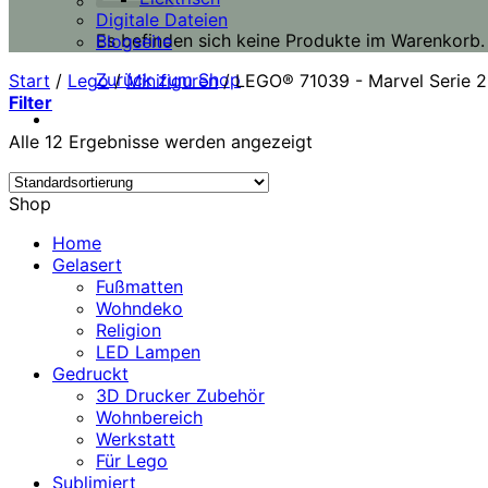
Digitale Dateien
Es befinden sich keine Produkte im Warenkorb.
Blogseite
Zurück zum Shop
Start
/
Lego
/
Minifiguren
/
LEGO® 71039 - Marvel Serie 2
Filter
Alle 12 Ergebnisse werden angezeigt
Shop
Home
Gelasert
Fußmatten
Wohndeko
Religion
LED Lampen
Gedruckt
3D Drucker Zubehör
Wohnbereich
Werkstatt
Für Lego
Sublimiert