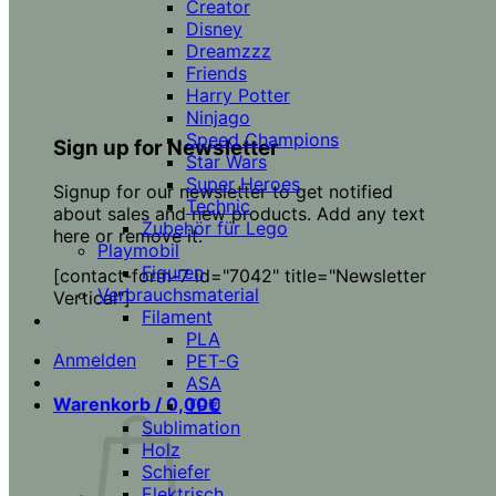
Creator
Disney
Dreamzzz
Friends
Harry Potter
Ninjago
Speed Champions
Sign up for Newsletter
Star Wars
Super Heroes
Signup for our newsletter to get notified
Technic
about sales and new products. Add any text
Zubehör für Lego
here or remove it.
Playmobil
Figuren
[contact-form-7 id="7042" title="Newsletter
Verbrauchsmaterial
Vertical"]
Filament
PLA
Anmelden
PET-G
ASA
Warenkorb /
0,00
€
TPU
Sublimation
Holz
Schiefer
Elektrisch