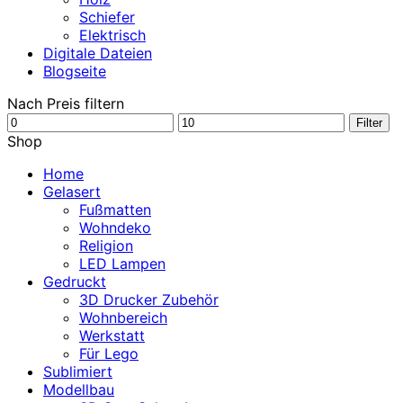
Schiefer
Elektrisch
Digitale Dateien
Blogseite
Nach Preis filtern
Min.
Max.
Filter
Preis
Preis
Shop
Home
Gelasert
Fußmatten
Wohndeko
Religion
LED Lampen
Gedruckt
3D Drucker Zubehör
Wohnbereich
Werkstatt
Für Lego
Sublimiert
Modellbau