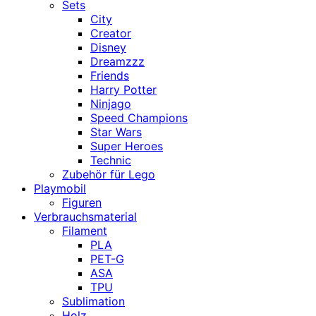
Sets
City
Creator
Disney
Dreamzzz
Friends
Harry Potter
Ninjago
Speed Champions
Star Wars
Super Heroes
Technic
Zubehör für Lego
Playmobil
Figuren
Verbrauchsmaterial
Filament
PLA
PET-G
ASA
TPU
Sublimation
Holz