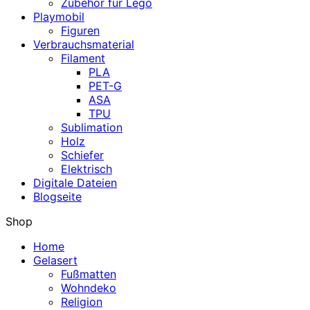
Zubehör für Lego
Playmobil
Figuren
Verbrauchsmaterial
Filament
PLA
PET-G
ASA
TPU
Sublimation
Holz
Schiefer
Elektrisch
Digitale Dateien
Blogseite
Shop
Home
Gelasert
Fußmatten
Wohndeko
Religion