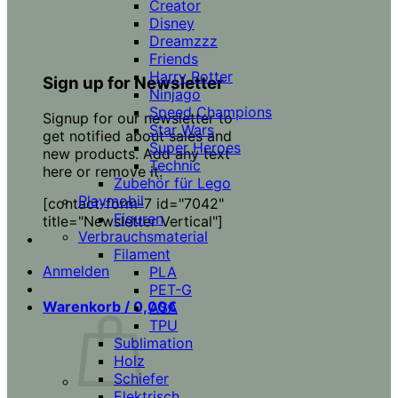
Creator
Disney
Dreamzzz
Friends
Harry Potter
Sign up for Newsletter
Ninjago
Speed Champions
Signup for our newsletter to
Star Wars
get notified about sales and
Super Heroes
new products. Add any text
Technic
here or remove it.
Zubehör für Lego
Playmobil
[contact-form-7 id="7042"
Figuren
title="Newsletter Vertical"]
Verbrauchsmaterial
Filament
Anmelden
PLA
PET-G
Warenkorb /
0,00
€
ASA
TPU
Sublimation
Holz
Schiefer
Elektrisch