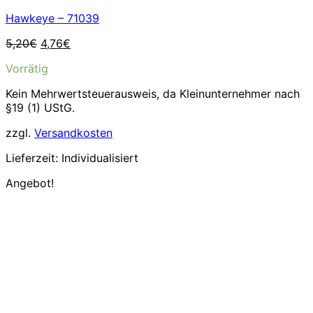
Hawkeye – 71039
Ursprünglicher
Aktueller
5,20
€
4,76
€
Preis
Preis
Vorrätig
war:
ist:
5,20€
4,76€.
Kein Mehrwertsteuerausweis, da Kleinunternehmer nach
§19 (1) UStG.
zzgl.
Versandkosten
Lieferzeit:
Individualisiert
Angebot!