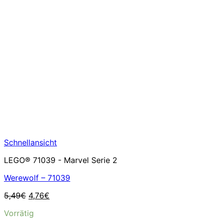
Schnellansicht
LEGO® 71039 - Marvel Serie 2
Werewolf – 71039
Ursprünglicher
Aktueller
5,49
€
4,76
€
Preis
Preis
Vorrätig
war:
ist: