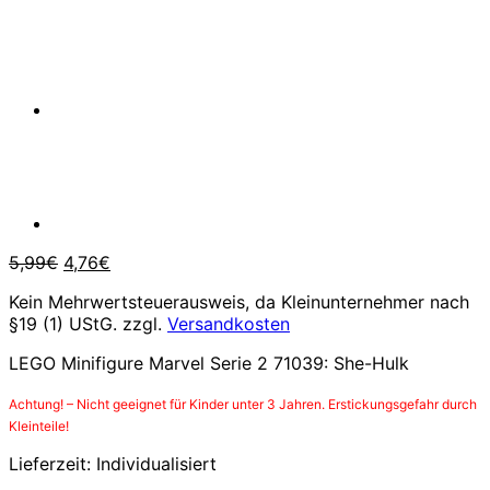
Ursprünglicher
Aktueller
5,99
€
4,76
€
Preis
Preis
Kein Mehrwertsteuerausweis, da Kleinunternehmer nach
war:
ist:
§19 (1) UStG.
zzgl.
Versandkosten
5,99€
4,76€.
LEGO Minifigure Marvel Serie 2 71039: She-Hulk
Achtung! – Nicht geeignet für Kinder unter 3 Jahren. Erstickungsgefahr durch
Kleinteile!
Lieferzeit:
Individualisiert