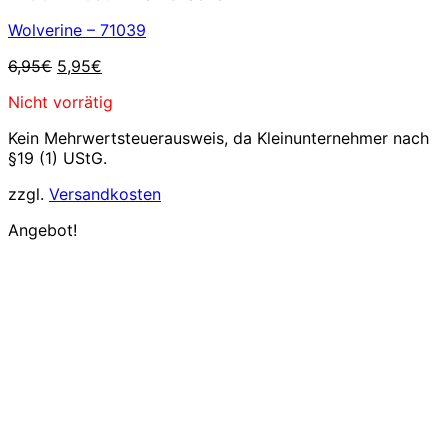
Wolverine – 71039
Ursprünglicher
Aktueller
6,95
€
5,95
€
Preis
Preis
Nicht vorrätig
war:
ist:
6,95€
5,95€.
Kein Mehrwertsteuerausweis, da Kleinunternehmer nach
§19 (1) UStG.
zzgl.
Versandkosten
Angebot!