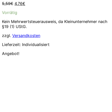
Ursprünglicher
Aktueller
5,59
€
4,76
€
Preis
Preis
Vorrätig
war:
ist:
5,59€
4,76€.
Kein Mehrwertsteuerausweis, da Kleinunternehmer nach
§19 (1) UStG.
zzgl.
Versandkosten
Lieferzeit:
Individualisiert
Angebot!