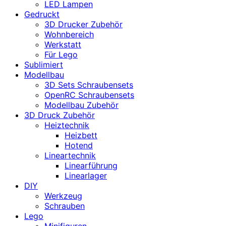
LED Lampen
Gedruckt
3D Drucker Zubehör
Wohnbereich
Werkstatt
Für Lego
Sublimiert
Modellbau
3D Sets Schraubensets
OpenRC Schraubensets
Modellbau Zubehör
3D Druck Zubehör
Heiztechnik
Heizbett
Hotend
Lineartechnik
Linearführung
Linearlager
DIY
Werkzeug
Schrauben
Lego
Minifiguren