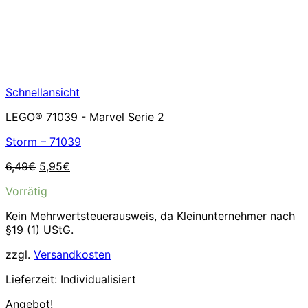
Schnellansicht
LEGO® 71039 - Marvel Serie 2
Storm – 71039
Ursprünglicher
Aktueller
6,49
€
5,95
€
Preis
Preis
Vorrätig
war:
ist:
6,49€
5,95€.
Kein Mehrwertsteuerausweis, da Kleinunternehmer nach
§19 (1) UStG.
zzgl.
Versandkosten
Lieferzeit:
Individualisiert
Angebot!