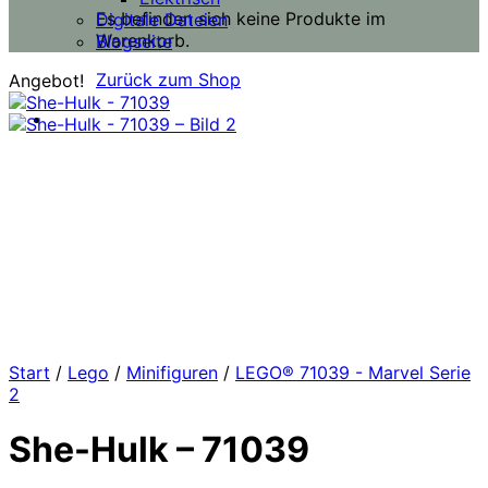
Es befinden sich keine Produkte im
Digitale Dateien
Warenkorb.
Blogseite
Zurück zum Shop
Angebot!
Start
/
Lego
/
Minifiguren
/
LEGO® 71039 - Marvel Serie
2
She-Hulk – 71039