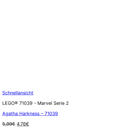
Schnellansicht
LEGO® 71039 - Marvel Serie 2
Agatha Harkness – 71039
Ursprünglicher
Aktueller
5,99
€
4,76
€