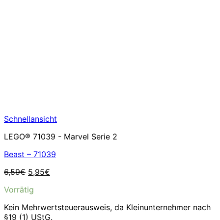
Schnellansicht
LEGO® 71039 - Marvel Serie 2
Beast – 71039
Ursprünglicher
Aktueller
6,59
€
5,95
€
Preis
Preis
Vorrätig
war:
ist:
6,59€
5,95€.
Kein Mehrwertsteuerausweis, da Kleinunternehmer nach
§19 (1) UStG.