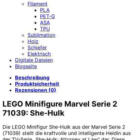
Filament
PLA
PET-G
ASA
TPU
Sublimation
Holz
Schiefer
Elektrisch
Digitale Dateien
Blogseite
Beschreibung
Produktsicherheit
Rezensionen (0)
LEGO Minifigure Marvel Serie 2
71039: She-Hulk
Die LEGO Minifigur She-Hulk aus der Marvel Serie 2
(71039) stellt die kraftvolle und intelligente Heldin aus
der TV-Serie „She-Hulk: Attorney at Law“ dar. Diese