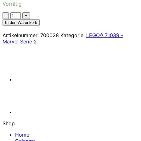
Vorrätig
She-
Hulk
In den Warenkorb
-
71039
Artikelnummer:
700028
Kategorie:
LEGO® 71039 -
Menge
Marvel Serie 2
Shop
Home
Gelasert