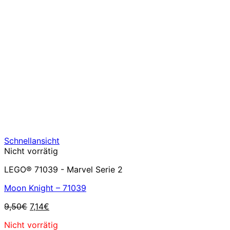
Schnellansicht
Nicht vorrätig
LEGO® 71039 - Marvel Serie 2
Moon Knight – 71039
Ursprünglicher
Aktueller
9,50
€
7,14
€
Preis
Preis
Nicht vorrätig
war:
ist: