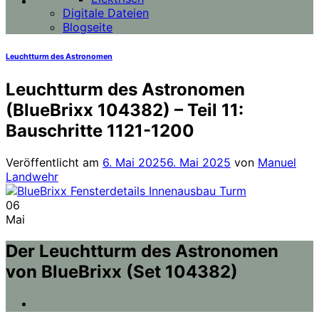
Digitale Dateien
Blogseite
Leuchtturm des Astronomen
Leuchtturm des Astronomen
(BlueBrixx 104382) – Teil 11:
Bauschritte 1121-1200
Veröffentlicht am
6. Mai 2025
6. Mai 2025
von
Manuel
Landwehr
06
Mai
Der Leuchtturm des Astronomen
von BlueBrixx (Set 104382)