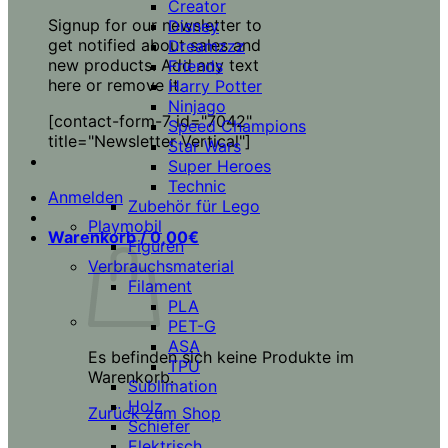
Creator
Signup for our newsletter to
Disney
get notified about sales and
Dreamzzz
new products. Add any text
Friends
here or remove it.
Harry Potter
Ninjago
[contact-form-7 id="7042"
Speed Champions
title="Newsletter Vertical"]
Star Wars
Super Heroes
Technic
Anmelden
Zubehör für Lego
Playmobil
Warenkorb /
0,00
€
Figuren
Verbrauchsmaterial
Filament
PLA
PET-G
ASA
Es befinden sich keine Produkte im
TPU
Warenkorb.
Sublimation
Holz
Zurück zum Shop
Schiefer
Elektrisch