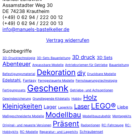
Assamstadter Weg 30
DE 74238 Krautheim
(+49) 0 62 94 / 222 00 12
(+49) 0 62 94 / 222 00 13
info@manuels-bastelkeller.de
Vertrag widerrufen
Suchbegriffe
3D druck
3D Sets
3D-Drucktechnologie
3D-Sets Bauanleitung
Abenteuer
Anpassbare Modelle
Antriebsriemen für Getriebe
Bauanleitung
Dekoration
diy
Befestigungsmaterial
Druckbare Modelle
Edelstahl.
Fantasy
Ferngesteuerte Modelle
Fernsteuerungstechnologie
Geschenk
Fertigungssets
Getriebe- und Achsoptionen
Holz
Gewindesicherung
Grundlegende Kitdetails
Hobby
LEGO®
Kleinigkeiten
Laser
Lager
Liebe
Lagerkits
Modellbau
Maßgeschneiderte Modelle
Modellbauzubehör
Montagekits
Präsent
Original- und neueste Versionen
Radoptionen
RC-Fahrzeuge
RC-
Schraubenset
Hobbykits
RC-Modelle
Reparatur- und Lagerkits