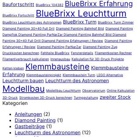
BlueBrixx Erfahrung
Baufortschritt
BlueBrixx 104382
BlueBrixx Leuchtturm
BlueBrixx Fortschritt
BlueBrixx Turm
BlueBrixx Leuchtturm des Astronomen
BlueBrixx Turm Zimmer
Diamond Painting 30x40 Full Dril
Diamond Painting Bahnhof Bild
Diamond Painting
Dampflok Diamond Painting ParNarZar Diamond Painting Bahnhof Bild Diamond
Painting 30x40 Full Drill Diamond Painting Erfahrungen / Review
Diamond Painting
Erfahrungen / Review
Diamond Painting ParNarZar
Diamond Painting Zug
Druckkosten berechnen
Fehlteile BlueBrixx
Fensterdetails
Filamentkosten Rechner
Filamentverbrauch kalkulieren
Innenausbau
Kalkulation für 3D-Druck Projekte
Klemmbausteine
Klemmbausteine
Ketten kleben
Erfahrung
Klemmbausteinprojekt
Klemmbaustein Turm
LEGO Alternative
Leuchtturm bauen
Leuchtturm des Astronomen
Modellbau
Modellbau Leuchtturm
Observatorium
Online Kalkulation
zweiter Stock
3D-Druck
Stromkosten 3D-Druck berechnen
Turmgestaltung
Kategorien
Anleitungen
(2)
Diamond Painting
(1)
Gastbeiträge
(1)
Leuchtturm des Astronomen
(12)