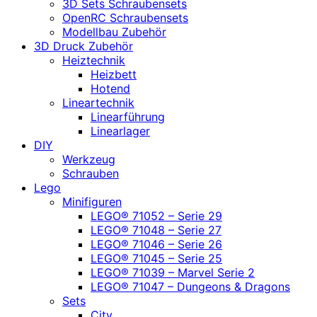
3D Sets Schraubensets
OpenRC Schraubensets
Modellbau Zubehör
3D Druck Zubehör
Heiztechnik
Heizbett
Hotend
Lineartechnik
Linearführung
Linearlager
DIY
Werkzeug
Schrauben
Lego
Minifiguren
LEGO® 71052 – Serie 29
LEGO® 71048 – Serie 27
LEGO® 71046 – Serie 26
LEGO® 71045 – Serie 25
LEGO® 71039 – Marvel Serie 2
LEGO® 71047 – Dungeons & Dragons
Sets
City