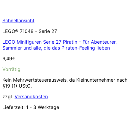
Schnellansicht
LEGO® 71048 - Serie 27
LEGO Minifiguren Serie 27 Piratin – Für Abenteurer,
Sammler und alle, die das Piraten-Feeling lieben
6,49
€
Vorrätig
Kein Mehrwertsteuerausweis, da Kleinunternehmer nach
§19 (1) UStG.
zzgl.
Versandkosten
Lieferzeit:
1 - 3 Werktage