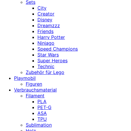
Sets
City
Creator
Disney
Dreamzzz
Friends
Harry Potter
Ninjago
Speed Champions
Star Wars
Super Heroes
Technic
Zubehör für Lego
Playmobil
Figuren
Verbrauchsmaterial
Filament
PLA
PET-G
ASA
TPU
Sublimation
Holz