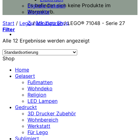
Es befinden sich keine Produkte im
Digitale Dateien
Warenkorb.
Blogseite
Zurück zum Shop
Start
/
Lego
/
Minifiguren
/
LEGO® 71048 - Serie 27
Filter
Alle 12 Ergebnisse werden angezeigt
Shop
Home
Gelasert
Fußmatten
Wohndeko
Religion
LED Lampen
Gedruckt
3D Drucker Zubehör
Wohnbereich
Werkstatt
Für Lego
Sublimiert