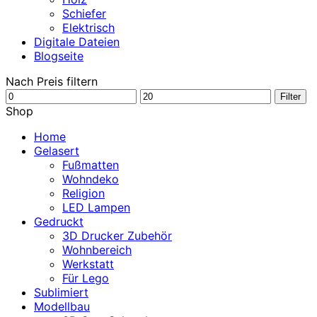
Schiefer
Elektrisch
Digitale Dateien
Blogseite
Nach Preis filtern
Min.
Max.
Filter
Preis
Preis
Shop
Home
Gelasert
Fußmatten
Wohndeko
Religion
LED Lampen
Gedruckt
3D Drucker Zubehör
Wohnbereich
Werkstatt
Für Lego
Sublimiert
Modellbau