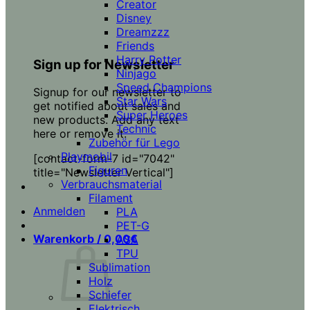
Creator
Disney
Dreamzzz
Friends
Harry Potter
Sign up for Newsletter
Ninjago
Speed Champions
Signup for our newsletter to
Star Wars
get notified about sales and
Super Heroes
new products. Add any text
Technic
here or remove it.
Zubehör für Lego
Playmobil
[contact-form-7 id="7042"
Figuren
title="Newsletter Vertical"]
Verbrauchsmaterial
Filament
Anmelden
PLA
PET-G
Warenkorb /
0,00
€
ASA
TPU
Sublimation
Holz
Schiefer
Elektrisch