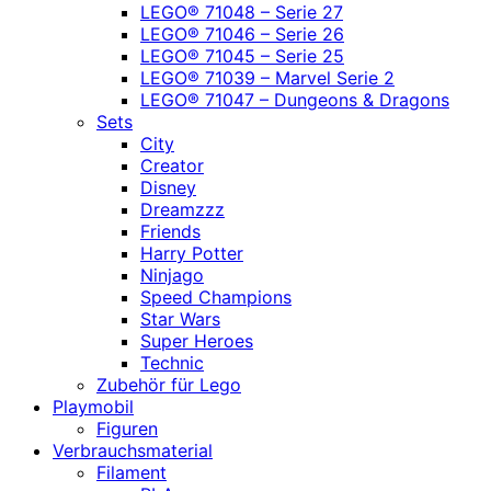
LEGO® 71048 – Serie 27
LEGO® 71046 – Serie 26
LEGO® 71045 – Serie 25
LEGO® 71039 – Marvel Serie 2
LEGO® 71047 – Dungeons & Dragons
Sets
City
Creator
Disney
Dreamzzz
Friends
Harry Potter
Ninjago
Speed Champions
Star Wars
Super Heroes
Technic
Zubehör für Lego
Playmobil
Figuren
Verbrauchsmaterial
Filament