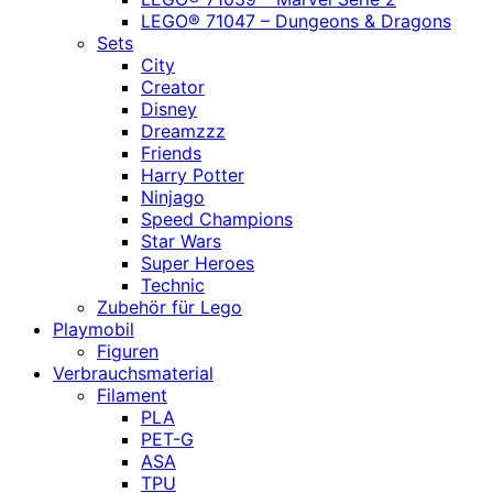
LEGO® 71047 – Dungeons & Dragons
Sets
City
Creator
Disney
Dreamzzz
Friends
Harry Potter
Ninjago
Speed Champions
Star Wars
Super Heroes
Technic
Zubehör für Lego
Playmobil
Figuren
Verbrauchsmaterial
Filament
PLA
PET-G
ASA
TPU