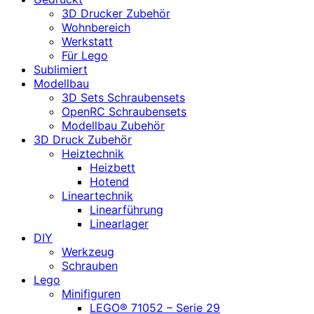
3D Drucker Zubehör
Wohnbereich
Werkstatt
Für Lego
Sublimiert
Modellbau
3D Sets Schraubensets
OpenRC Schraubensets
Modellbau Zubehör
3D Druck Zubehör
Heiztechnik
Heizbett
Hotend
Lineartechnik
Linearführung
Linearlager
DIY
Werkzeug
Schrauben
Lego
Minifiguren
LEGO® 71052 – Serie 29