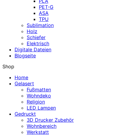
PLA
PET-G
ASA
TPU
Sublimation
Holz
Schiefer
Elektrisch
Digitale Dateien
Blogseite
Shop
Home
Gelasert
Fußmatten
Wohndeko
Religion
LED Lampen
Gedruckt
3D Drucker Zubehör
Wohnbereich
Werkstatt