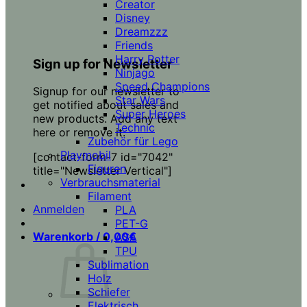
Creator
Disney
Dreamzzz
Friends
Harry Potter
Sign up for Newsletter
Ninjago
Speed Champions
Signup for our newsletter to
Star Wars
get notified about sales and
Super Heroes
new products. Add any text
Technic
here or remove it.
Zubehör für Lego
Playmobil
[contact-form-7 id="7042"
Figuren
title="Newsletter Vertical"]
Verbrauchsmaterial
Filament
Anmelden
PLA
PET-G
Warenkorb /
0,00
€
ASA
TPU
Sublimation
Holz
Schiefer
Elektrisch