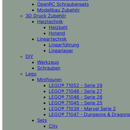
OpenRC Schraubensets
Modellbau Zubehör
3D Druck Zubehör
Heiztechnik
Heizbett
Hotend
Lineartechnik
Linearführung
Linearlager
DIY
Werkzeug
Schrauben
Lego
Minifiguren
LEGO® 71052 - Serie 29
LEGO® 71048 - Serie 27
LEGO® 71046 - Serie 26
LEGO® 71045 - Serie 25
LEGO® 71039 - Marvel Serie 2
LEGO® 71047 - Dungeons & Dragon
Sets
City