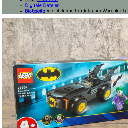
Digitale Dateien
Es befinden sich keine Produkte im Warenkorb.
Blogseite
Zurück zum Shop