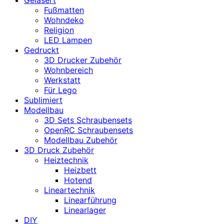
Fußmatten
Wohndeko
Religion
LED Lampen
Gedruckt
3D Drucker Zubehör
Wohnbereich
Werkstatt
Für Lego
Sublimiert
Modellbau
3D Sets Schraubensets
OpenRC Schraubensets
Modellbau Zubehör
3D Druck Zubehör
Heiztechnik
Heizbett
Hotend
Lineartechnik
Linearführung
Linearlager
DIY