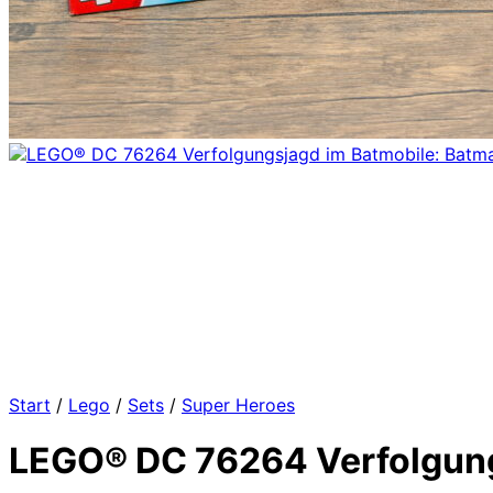
Start
/
Lego
/
Sets
/
Super Heroes
LEGO® DC 76264 Verfolgung