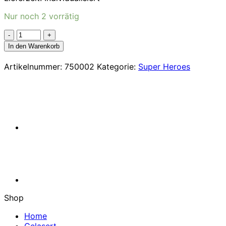
Nur noch 2 vorrätig
LEGO®
DC
In den Warenkorb
76264
Verfolgungsjagd
Artikelnummer:
750002
Kategorie:
Super Heroes
im
Batmobile:
Batman
vs.
Joker
(76264)
Menge
Shop
Home
Gelasert