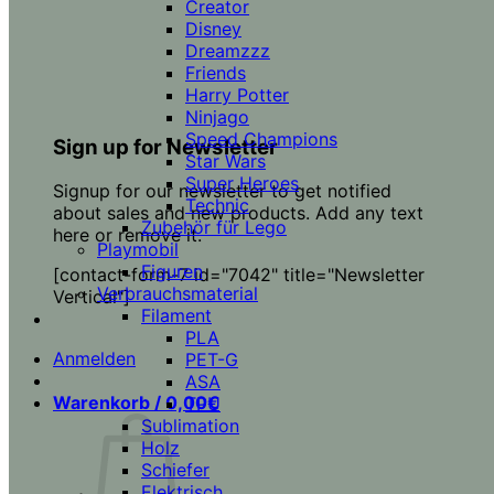
Creator
Disney
Dreamzzz
Friends
Harry Potter
Ninjago
Speed Champions
Sign up for Newsletter
Star Wars
Super Heroes
Signup for our newsletter to get notified
Technic
about sales and new products. Add any text
Zubehör für Lego
here or remove it.
Playmobil
Figuren
[contact-form-7 id="7042" title="Newsletter
Verbrauchsmaterial
Vertical"]
Filament
PLA
Anmelden
PET-G
ASA
Warenkorb /
0,00
€
TPU
Sublimation
Holz
Schiefer
Elektrisch