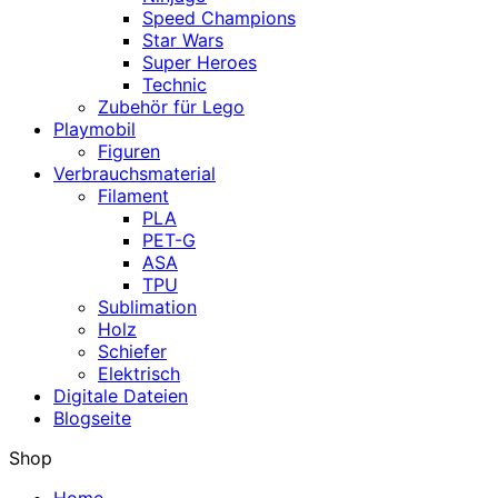
Speed Champions
Star Wars
Super Heroes
Technic
Zubehör für Lego
Playmobil
Figuren
Verbrauchsmaterial
Filament
PLA
PET-G
ASA
TPU
Sublimation
Holz
Schiefer
Elektrisch
Digitale Dateien
Blogseite
Shop
Home