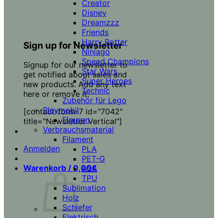
Creator
Disney
Dreamzzz
Friends
Harry Potter
Sign up for Newsletter
Ninjago
Speed Champions
Signup for our newsletter to
Star Wars
get notified about sales and
Super Heroes
new products. Add any text
Technic
here or remove it.
Zubehör für Lego
Playmobil
[contact-form-7 id="7042"
Figuren
title="Newsletter Vertical"]
Verbrauchsmaterial
Filament
Anmelden
PLA
PET-G
Warenkorb /
0,00
€
ASA
TPU
Sublimation
Holz
Schiefer
Elektrisch