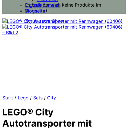
Es befinden sich keine Produkte im
Digitale Dateien
Warenkorb.
Blogseite
Zurück zum Shop
Start
/
Lego
/
Sets
/
City
LEGO® City
Autotransporter mit