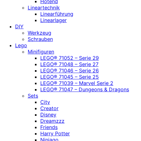
Hotend
Lineartechnik
Linearführung
Linearlager
DIY
Werkzeug
Schrauben
Lego
Minifiguren
LEGO® 71052 – Serie 29
LEGO® 71048 – Serie 27
LEGO® 71046 – Serie 26
LEGO® 71045 – Serie 25
LEGO® 71039 – Marvel Serie 2
LEGO® 71047 – Dungeons & Dragons
Sets
City
Creator
Disney
Dreamzzz
Friends
Harry Potter
Ninjago