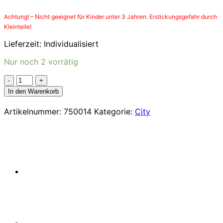
Achtung! – Nicht geeignet für Kinder unter 3 Jahren. Erstickungsgefahr durch
Kleinteile!
Lieferzeit:
Individualisiert
Nur noch 2 vorrätig
LEGO®
City
In den Warenkorb
Autotransporter
mit
Artikelnummer:
750014
Kategorie:
City
Rennwagen
(60406)
Menge