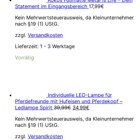
Kokos Fußmatte Metal is Life – Dein
Statement im Eingangsbereich
17,99
€
Kein Mehrwertsteuerausweis, da Kleinunternehmer
nach §19 (1) UStG.
zzgl.
Versandkosten
Lieferzeit:
1 - 3 Werktage
Vorrätig
Individuelle LED-Lampe für
Pferdefreunde mit Hufeisen und Pferdekopf –
Ursprünglicher
Aktueller
Ledlampe Spirit
39,99
€
34,99
€
Preis
Preis
Kein Mehrwertsteuerausweis, da Kleinunternehmer
war:
ist:
nach §19 (1) UStG.
39,99€
34,99€.
zzgl.
Versandkosten