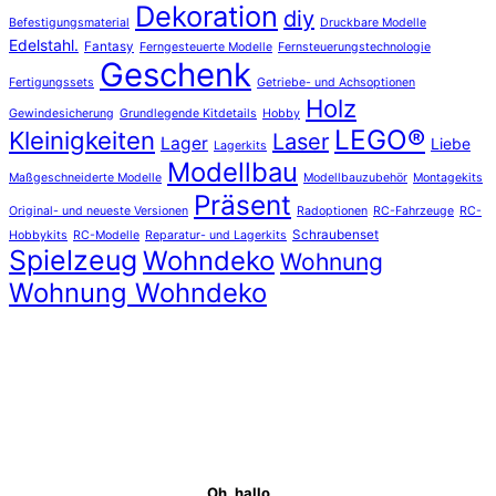
Dekoration
diy
Befestigungsmaterial
Druckbare Modelle
Edelstahl.
Fantasy
Ferngesteuerte Modelle
Fernsteuerungstechnologie
Geschenk
Fertigungssets
Getriebe- und Achsoptionen
Holz
Gewindesicherung
Grundlegende Kitdetails
Hobby
LEGO®
Kleinigkeiten
Laser
Lager
Liebe
Lagerkits
Modellbau
Maßgeschneiderte Modelle
Modellbauzubehör
Montagekits
Präsent
Original- und neueste Versionen
Radoptionen
RC-Fahrzeuge
RC-
Schraubenset
Hobbykits
RC-Modelle
Reparatur- und Lagerkits
Spielzeug
Wohndeko
Wohnung
Wohnung Wohndeko
Oh, hallo