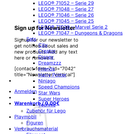
LEGO® 71052 – Serie 29
LEGO® 71048 – Serie 27
LEGO® 71046 – Serie 26
LEGO® 71045 – Serie 25
LEGO® 71039 – Marvel Serie 2
Sign up for Newsletter
LEGO® 71047 – Dungeons & Dragons
Sets
Signup for our newsletter to
City
get notified about sales and
Creator
new products. Add any text
Disney
here or remove it.
Dreamzzz
[contact-form-7 id="7042"
Friends
title="Newsletter Vertical"]
Harry Potter
Ninjago
Speed Champions
Anmelden
Star Wars
Super Heroes
Warenkorb /
0,00
€
Technic
Zubehör für Lego
Playmobil
Figuren
Verbrauchsmaterial