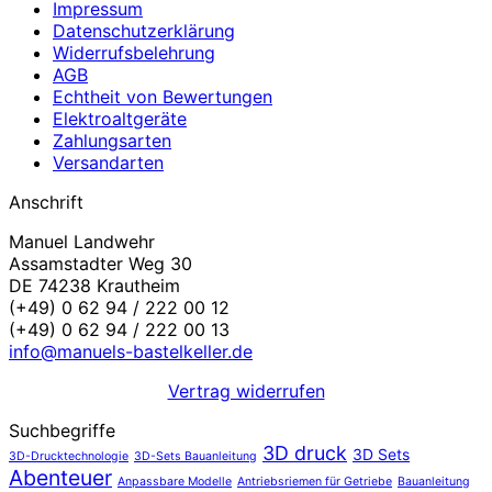
Impressum
Datenschutzerklärung
Widerrufsbelehrung
AGB
Echtheit von Bewertungen
Elektroaltgeräte
Zahlungsarten
Versandarten
Anschrift
Manuel Landwehr
Assamstadter Weg 30
DE 74238 Krautheim
(+49) 0 62 94 / 222 00 12
(+49) 0 62 94 / 222 00 13
info@manuels-bastelkeller.de
Vertrag widerrufen
Suchbegriffe
3D druck
3D Sets
3D-Drucktechnologie
3D-Sets Bauanleitung
Abenteuer
Anpassbare Modelle
Antriebsriemen für Getriebe
Bauanleitung