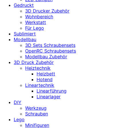
Gedruckt
3D Drucker Zubehör
Wohnbereich
Werkstatt
Für Lego
Sublimiert
Modellbau
3D Sets Schraubensets
OpenRC Schraubensets
Modellbau Zubehör
3D Druck Zubehör
Heiztechnik
Heizbett
Hotend
Lineartechnik
Linearführung
Linearlager
DIY
Werkzeug
Schrauben
Lego
Minifiguren