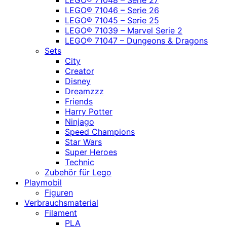
LEGO® 71048 – Serie 27
LEGO® 71046 – Serie 26
LEGO® 71045 – Serie 25
LEGO® 71039 – Marvel Serie 2
LEGO® 71047 – Dungeons & Dragons
Sets
City
Creator
Disney
Dreamzzz
Friends
Harry Potter
Ninjago
Speed Champions
Star Wars
Super Heroes
Technic
Zubehör für Lego
Playmobil
Figuren
Verbrauchsmaterial
Filament
PLA