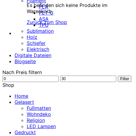
Filament
Es befinden sich keine Produkte im
PLA
Warenkorb.
PET-G
ASA
Zurück zum Shop
TPU
Sublimation
Holz
Schiefer
Elektrisch
Digitale Dateien
Blogseite
Nach Preis filtern
Min.
Max.
Filter
Preis
Preis
Shop
Home
Gelasert
Fußmatten
Wohndeko
Religion
LED Lampen
Gedruckt