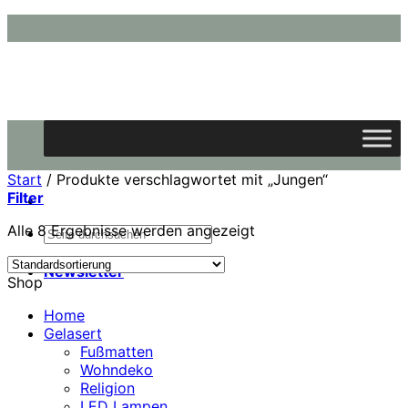
Zum
Inhalt
springen
Start
/
Produkte verschlagwortet mit „Jungen“
Filter
Alle 8 Ergebnisse werden angezeigt
Suchen
nach:
Newsletter
Shop
Home
Gelasert
Fußmatten
Wohndeko
Religion
LED Lampen