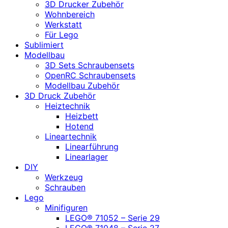
3D Drucker Zubehör
Wohnbereich
Werkstatt
Für Lego
Sublimiert
Modellbau
3D Sets Schraubensets
OpenRC Schraubensets
Modellbau Zubehör
3D Druck Zubehör
Heiztechnik
Heizbett
Hotend
Lineartechnik
Linearführung
Linearlager
DIY
Werkzeug
Schrauben
Lego
Minifiguren
LEGO® 71052 – Serie 29