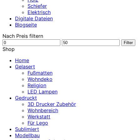
Schiefer
Elektrisch
Digitale Dateien
Blogseite
Nach Preis filtern
Min.
Max.
Filter
Preis
Preis
Shop
Home
Gelasert
Fußmatten
Wohndeko
Religion
LED Lampen
Gedruckt
3D Drucker Zubehör
Wohnbereich
Werkstatt
Für Lego
Sublimiert
Modellbau