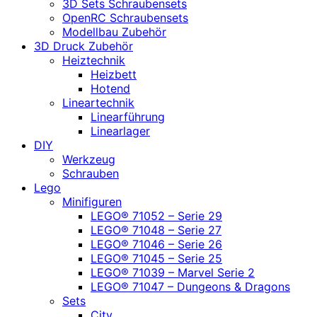
3D Sets Schraubensets
OpenRC Schraubensets
Modellbau Zubehör
3D Druck Zubehör
Heiztechnik
Heizbett
Hotend
Lineartechnik
Linearführung
Linearlager
DIY
Werkzeug
Schrauben
Lego
Minifiguren
LEGO® 71052 – Serie 29
LEGO® 71048 – Serie 27
LEGO® 71046 – Serie 26
LEGO® 71045 – Serie 25
LEGO® 71039 – Marvel Serie 2
LEGO® 71047 – Dungeons & Dragons
Sets
City