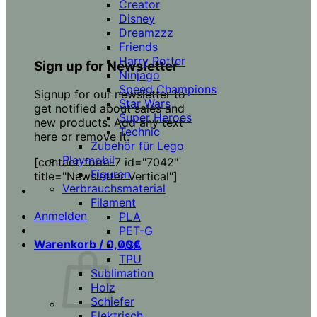
Creator
Disney
Dreamzzz
Friends
Harry Potter
Sign up for Newsletter
Ninjago
Speed Champions
Signup for our newsletter to
Star Wars
get notified about sales and
Super Heroes
new products. Add any text
Technic
here or remove it.
Zubehör für Lego
Playmobil
[contact-form-7 id="7042"
Figuren
title="Newsletter Vertical"]
Verbrauchsmaterial
Filament
Anmelden
PLA
PET-G
Warenkorb /
0,00
€
ASA
TPU
Sublimation
Holz
Schiefer
Elektrisch