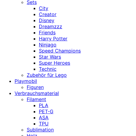
Sets
City
Creator
Disney
Dreamzzz
Friends
Harry Potter
Ninjago
Speed Champions
Star Wars
Super Heroes
Technic
Zubehör für Lego
Playmobil
Figuren
Verbrauchsmaterial
Filament
PLA
PET-G
ASA
TPU
Sublimation
Holz