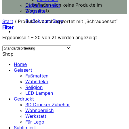
Es befinden sich keine Produkte im
Digitale Dateien
Warenkorb.
Blogseite
Zurück zum Shop
Start
/
Produkte verschlagwortet mit „Schraubenset“
Filter
Ergebnisse 1 – 20 von 21 werden angezeigt
Shop
Home
Gelasert
Fußmatten
Wohndeko
Religion
LED Lampen
Gedruckt
3D Drucker Zubehör
Wohnbereich
Werkstatt
Für Lego
Sublimiert