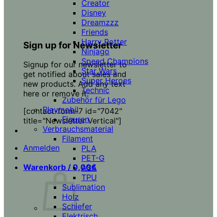
Creator
Disney
Dreamzzz
Friends
Harry Potter
Sign up for Newsletter
Ninjago
Speed Champions
Signup for our newsletter to
Star Wars
get notified about sales and
Super Heroes
new products. Add any text
Technic
here or remove it.
Zubehör für Lego
Playmobil
[contact-form-7 id="7042"
Figuren
title="Newsletter Vertical"]
Verbrauchsmaterial
Filament
Anmelden
PLA
PET-G
Warenkorb /
0,00
€
ASA
TPU
Sublimation
Holz
Schiefer
Elektrisch