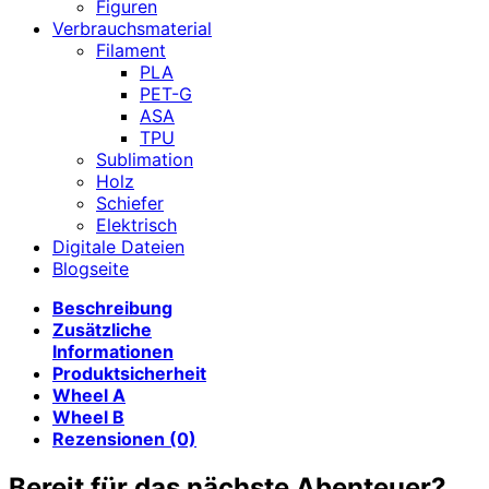
Figuren
Verbrauchsmaterial
Filament
PLA
PET-G
ASA
TPU
Sublimation
Holz
Schiefer
Elektrisch
Digitale Dateien
Blogseite
Beschreibung
Zusätzliche
Informationen
Produktsicherheit
Wheel A
Wheel B
Rezensionen (0)
Bereit für das nächste Abenteuer?