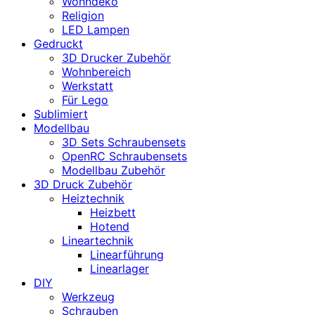
Wohndeko
Religion
LED Lampen
Gedruckt
3D Drucker Zubehör
Wohnbereich
Werkstatt
Für Lego
Sublimiert
Modellbau
3D Sets Schraubensets
OpenRC Schraubensets
Modellbau Zubehör
3D Druck Zubehör
Heiztechnik
Heizbett
Hotend
Lineartechnik
Linearführung
Linearlager
DIY
Werkzeug
Schrauben