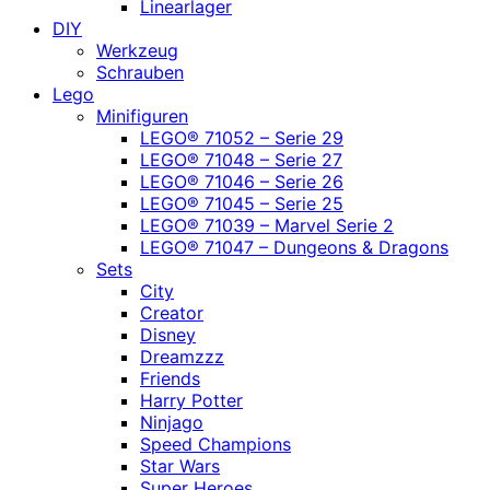
Linearlager
DIY
Werkzeug
Schrauben
Lego
Minifiguren
LEGO® 71052 – Serie 29
LEGO® 71048 – Serie 27
LEGO® 71046 – Serie 26
LEGO® 71045 – Serie 25
LEGO® 71039 – Marvel Serie 2
LEGO® 71047 – Dungeons & Dragons
Sets
City
Creator
Disney
Dreamzzz
Friends
Harry Potter
Ninjago
Speed Champions
Star Wars
Super Heroes