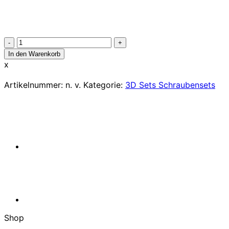
Model
7
In den Warenkorb
-
x
Buggy
von
Artikelnummer:
n. v.
Kategorie:
3D Sets Schraubensets
3D
Sets
Menge
Shop