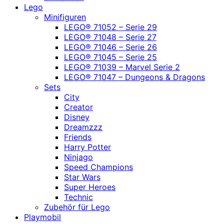
Lego
Minifiguren
LEGO® 71052 – Serie 29
LEGO® 71048 – Serie 27
LEGO® 71046 – Serie 26
LEGO® 71045 – Serie 25
LEGO® 71039 – Marvel Serie 2
LEGO® 71047 – Dungeons & Dragons
Sets
City
Creator
Disney
Dreamzzz
Friends
Harry Potter
Ninjago
Speed Champions
Star Wars
Super Heroes
Technic
Zubehör für Lego
Playmobil