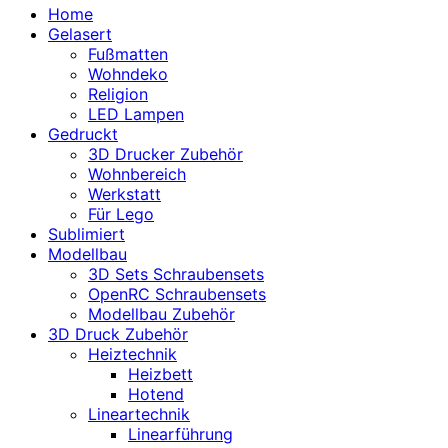
Home
Gelasert
Fußmatten
Wohndeko
Religion
LED Lampen
Gedruckt
3D Drucker Zubehör
Wohnbereich
Werkstatt
Für Lego
Sublimiert
Modellbau
3D Sets Schraubensets
OpenRC Schraubensets
Modellbau Zubehör
3D Druck Zubehör
Heiztechnik
Heizbett
Hotend
Lineartechnik
Linearführung