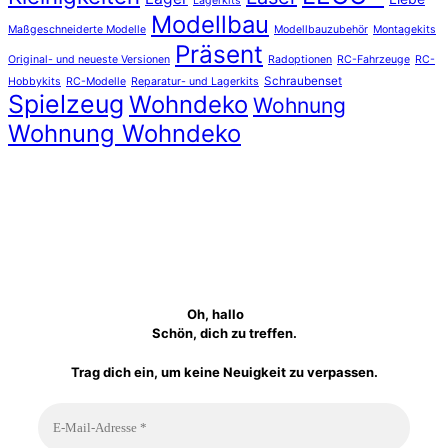
Lagerkits
Modellbau
Maßgeschneiderte Modelle
Modellbauzubehör
Montagekits
Präsent
Original- und neueste Versionen
Radoptionen
RC-Fahrzeuge
RC-
Schraubenset
Hobbykits
RC-Modelle
Reparatur- und Lagerkits
Spielzeug
Wohndeko
Wohnung
Wohnung Wohndeko
Oh, hallo
Schön, dich zu treffen.
Trag dich ein, um keine Neuigkeit zu verpassen.