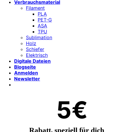
Verbrauchsmaterial
Filament
PLA
PET-G
ASA
TPU
Sublimation
Holz
Schiefer
Elektrisch
Digitale Dateien
Blogseite
Anmelden
Newsletter
5€
Rabatt, speziell für dich