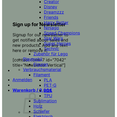
Creator
Disney
Dreamzzz
Friends
Harry Potter
Sign up for Newsletter
Ninjago
Speed Champions
Signup for our newsletter to
Star Wars
get notified about sales and
Super Heroes
new products. Add any text
Technic
here or remove it.
Zubehör für Lego
Playmobil
[contact-form-7 id="7042"
Figuren
title="Newsletter Vertical"]
Verbrauchsmaterial
Filament
Anmelden
PLA
PET-G
Warenkorb /
0,00
€
ASA
TPU
Sublimation
Holz
Schiefer
Elektrisch