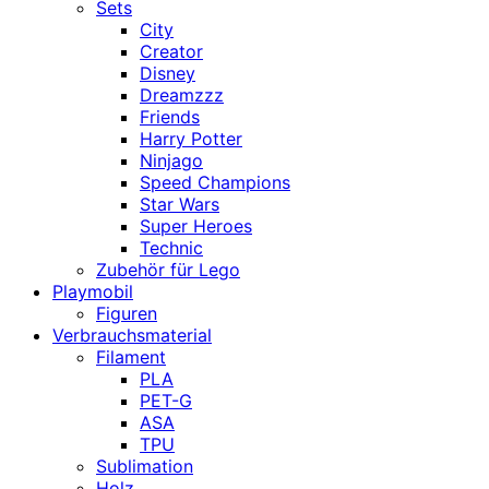
Sets
City
Creator
Disney
Dreamzzz
Friends
Harry Potter
Ninjago
Speed Champions
Star Wars
Super Heroes
Technic
Zubehör für Lego
Playmobil
Figuren
Verbrauchsmaterial
Filament
PLA
PET-G
ASA
TPU
Sublimation
Holz