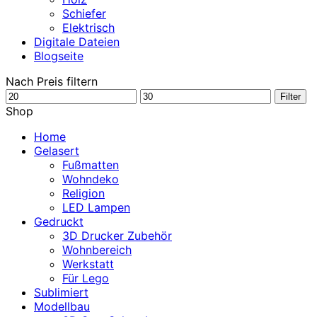
Schiefer
Elektrisch
Digitale Dateien
Blogseite
Nach Preis filtern
Min.
Max.
Filter
Preis
Preis
Shop
Home
Gelasert
Fußmatten
Wohndeko
Religion
LED Lampen
Gedruckt
3D Drucker Zubehör
Wohnbereich
Werkstatt
Für Lego
Sublimiert
Modellbau