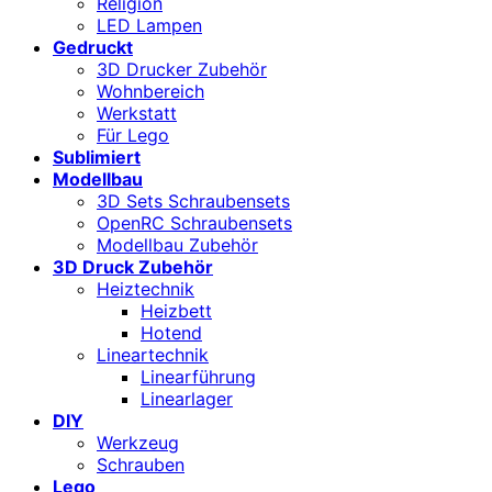
Religion
LED Lampen
Gedruckt
3D Drucker Zubehör
Wohnbereich
Werkstatt
Für Lego
Sublimiert
Modellbau
3D Sets Schraubensets
OpenRC Schraubensets
Modellbau Zubehör
3D Druck Zubehör
Heiztechnik
Heizbett
Hotend
Lineartechnik
Linearführung
Linearlager
DIY
Werkzeug
Schrauben
Lego