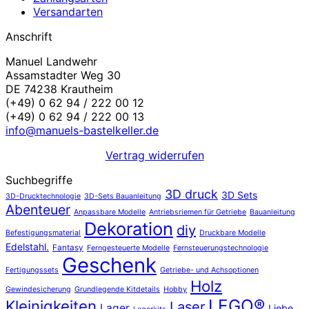
Versandarten
Anschrift
Manuel Landwehr
Assamstadter Weg 30
DE 74238 Krautheim
(+49) 0 62 94 / 222 00 12
(+49) 0 62 94 / 222 00 13
info@manuels-bastelkeller.de
Vertrag widerrufen
Suchbegriffe
3D druck
3D Sets
3D-Drucktechnologie
3D-Sets Bauanleitung
Abenteuer
Anpassbare Modelle
Antriebsriemen für Getriebe
Bauanleitung
Dekoration
diy
Befestigungsmaterial
Druckbare Modelle
Edelstahl.
Fantasy
Ferngesteuerte Modelle
Fernsteuerungstechnologie
Geschenk
Fertigungssets
Getriebe- und Achsoptionen
Holz
Gewindesicherung
Grundlegende Kitdetails
Hobby
LEGO®
Kleinigkeiten
Laser
Lager
Liebe