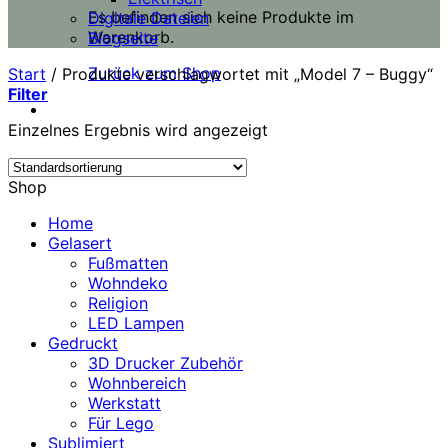
Es befinden sich keine Produkte im
Digitale Dateien
Warenkorb.
Blogseite
Zurück zum Shop
Start
/
Produkte verschlagwortet mit „Model 7 – Buggy“
Filter
Einzelnes Ergebnis wird angezeigt
Shop
Home
Gelasert
Fußmatten
Wohndeko
Religion
LED Lampen
Gedruckt
3D Drucker Zubehör
Wohnbereich
Werkstatt
Für Lego
Sublimiert