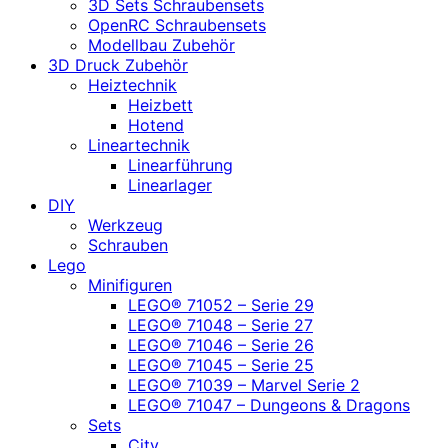
3D Sets Schraubensets
OpenRC Schraubensets
Modellbau Zubehör
3D Druck Zubehör
Heiztechnik
Heizbett
Hotend
Lineartechnik
Linearführung
Linearlager
DIY
Werkzeug
Schrauben
Lego
Minifiguren
LEGO® 71052 – Serie 29
LEGO® 71048 – Serie 27
LEGO® 71046 – Serie 26
LEGO® 71045 – Serie 25
LEGO® 71039 – Marvel Serie 2
LEGO® 71047 – Dungeons & Dragons
Sets
City