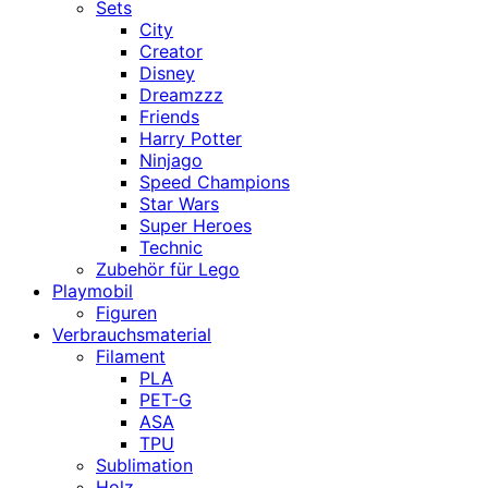
Sets
City
Creator
Disney
Dreamzzz
Friends
Harry Potter
Ninjago
Speed Champions
Star Wars
Super Heroes
Technic
Zubehör für Lego
Playmobil
Figuren
Verbrauchsmaterial
Filament
PLA
PET-G
ASA
TPU
Sublimation
Holz