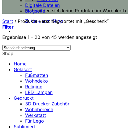
Digitale Dateien
Es befinden sich keine Produkte im Warenkorb.
Blogseite
Zurück zum Shop
Start
/
Produkte verschlagwortet mit „Geschenk“
Filter
Ergebnisse 1 – 20 von 45 werden angezeigt
Shop
Home
Gelasert
Fußmatten
Wohndeko
Religion
LED Lampen
Gedruckt
3D Drucker Zubehör
Wohnbereich
Werkstatt
Für Lego
Sublimiert