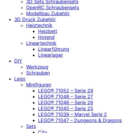
3D Sets Schraubensets
OpenRC Schraubensets
Modellbau Zubehör
3D Druck Zubehör
Heiztechnik
Heizbett
Hotend
Lineartechnik
Linearführung
Linearlager
DIY
Werkzeug
Schrauben
Lego
Minifiguren
LEGO® 71052 – Serie 29
LEGO® 71048 – Serie 27
LEGO® 71046 – Serie 26
LEGO® 71045 – Serie 25
LEGO® 71039 – Marvel Serie 2
LEGO® 71047 – Dungeons & Dragons
Sets
City