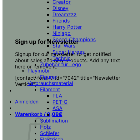
Creator
Disney
Dreamzzz
Friends
Harry Potter
Ninjago
Speed Champions
Sign up for Newsletter
Star Wars
Super Heroes
Signup for our newsletter to get notified
Technic
about sales and new products. Add any text
Zubehör für Lego
here or remove it.
Playmobil
Figuren
[contact-form-7 id="7042" title="Newsletter
Verbrauchsmaterial
Vertical"]
Filament
PLA
Anmelden
PET-G
ASA
Warenkorb /
0,00
€
TPU
Sublimation
Holz
Schiefer
Elektrisch