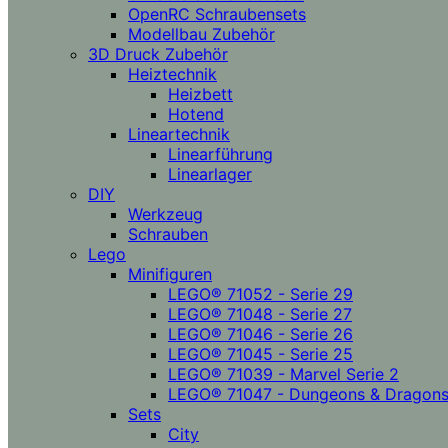
OpenRC Schraubensets
Modellbau Zubehör
3D Druck Zubehör
Heiztechnik
Heizbett
Hotend
Lineartechnik
Linearführung
Linearlager
DIY
Werkzeug
Schrauben
Lego
Minifiguren
LEGO® 71052 - Serie 29
LEGO® 71048 - Serie 27
LEGO® 71046 - Serie 26
LEGO® 71045 - Serie 25
LEGO® 71039 - Marvel Serie 2
LEGO® 71047 - Dungeons & Dragon
Sets
City