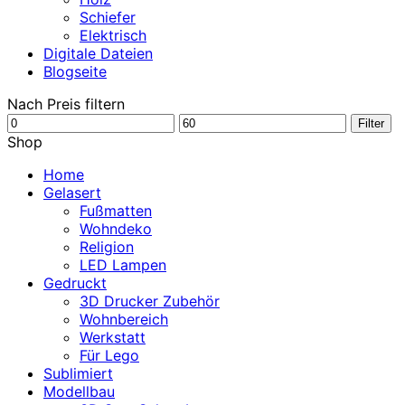
Schiefer
Elektrisch
Digitale Dateien
Blogseite
Nach Preis filtern
Min.
Max.
Filter
Preis
Preis
Shop
Home
Gelasert
Fußmatten
Wohndeko
Religion
LED Lampen
Gedruckt
3D Drucker Zubehör
Wohnbereich
Werkstatt
Für Lego
Sublimiert
Modellbau