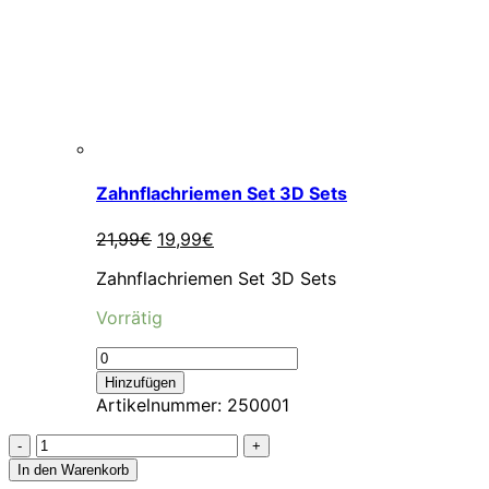
Zahnflachriemen Set 3D Sets
Ursprünglicher
Aktueller
21,99
€
19,99
€
Preis
Preis
Zahnflachriemen Set 3D Sets
war:
ist:
21,99€
19,99€.
Vorrätig
Hinzufügen
Artikelnummer:
250001
Model
15:
In den Warenkorb
Max