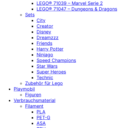
LEGO® 71039 – Marvel Serie 2
LEGO® 71047 – Dungeons & Dragons
Sets
City
Creator
Disney
Dreamzzz
Friends
Harry Potter
Ninjago
Speed Champions
Star Wars
Super Heroes
Technic
Zubehör für Lego
Playmobil
Figuren
Verbrauchsmaterial
Filament
PLA
PET-G
ASA