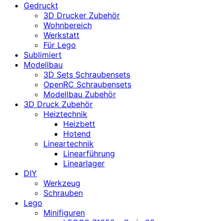
Gedruckt
3D Drucker Zubehör
Wohnbereich
Werkstatt
Für Lego
Sublimiert
Modellbau
3D Sets Schraubensets
OpenRC Schraubensets
Modellbau Zubehör
3D Druck Zubehör
Heiztechnik
Heizbett
Hotend
Lineartechnik
Linearführung
Linearlager
DIY
Werkzeug
Schrauben
Lego
Minifiguren