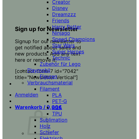
Creator
Disney
Dreamzzz
Friends
Harry Potter
Sign up for Newsletter
Ninjago
Speed Champions
Signup for our newsletter to
Star Wars
get notified about sales and
Super Heroes
new products. Add any text
Technic
here or remove it.
Zubehör für Lego
Playmobil
[contact-form-7 id="7042"
Figuren
title="Newsletter Vertical"]
Verbrauchsmaterial
Filament
Anmelden
PLA
PET-G
Warenkorb /
0,00
€
ASA
TPU
Sublimation
Holz
Schiefer
Elektrisch