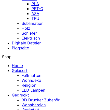
PLA
PET-G
ASA
TPU
Sublimation
Holz
Schiefer
Elektrisch
Digitale Dateien
Blogseite
Shop
Home
Gelasert
Fußmatten
Wohndeko
Religion
LED Lampen
Gedruckt
3D Drucker Zubehör
Wohnbereich
Werkstatt