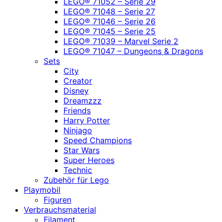
LEGO® 71052 – Serie 29
LEGO® 71048 – Serie 27
LEGO® 71046 – Serie 26
LEGO® 71045 – Serie 25
LEGO® 71039 – Marvel Serie 2
LEGO® 71047 – Dungeons & Dragons
Sets
City
Creator
Disney
Dreamzzz
Friends
Harry Potter
Ninjago
Speed Champions
Star Wars
Super Heroes
Technic
Zubehör für Lego
Playmobil
Figuren
Verbrauchsmaterial
Filament