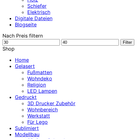
Schiefer
Elektrisch
Digitale Dateien
Blogseite
Nach Preis filtern
Min.
Max.
Filter
Preis
Preis
Shop
Home
Gelasert
Fußmatten
Wohndeko
Religion
LED Lampen
Gedruckt
3D Drucker Zubehör
Wohnbereich
Werkstatt
Für Lego
Sublimiert
Modellbau