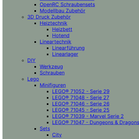
OpenRC Schraubensets
Modellbau Zubehör
3D Druck Zubehör
Heiztechnik
Heizbett
Hotend
Lineartechnik
Linearführung
Linearlager
DIY
Werkzeug
Schrauben
Lego
Minifiguren
LEGO® 71052 - Serie 29
LEGO® 71048 - Serie 27
LEGO® 71046 - Serie 26
LEGO® 71045 - Serie 25
LEGO® 71039 - Marvel Serie 2
LEGO® 71047 - Dungeons & Dragon
Sets
City