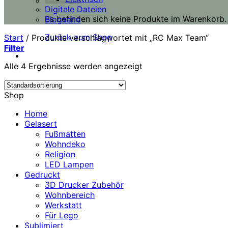
Digitale Dateien
Es befinden sich keine Produkte im Warenkorb.
Blogseite
Zurück zum Shop
Start
/
Produkte verschlagwortet mit „RC Max Team“
Filter
Alle 4 Ergebnisse werden angezeigt
Shop
Home
Gelasert
Fußmatten
Wohndeko
Religion
LED Lampen
Gedruckt
3D Drucker Zubehör
Wohnbereich
Werkstatt
Für Lego
Sublimiert