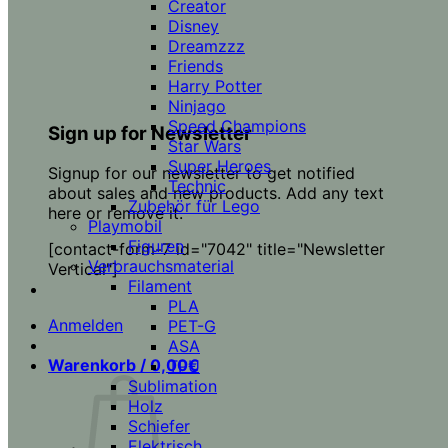
Creator
Disney
Dreamzzz
Friends
Harry Potter
Ninjago
Speed Champions
Sign up for Newsletter
Star Wars
Super Heroes
Signup for our newsletter to get notified
Technic
about sales and new products. Add any text
Zubehör für Lego
here or remove it.
Playmobil
Figuren
[contact-form-7 id="7042" title="Newsletter
Verbrauchsmaterial
Vertical"]
Filament
PLA
Anmelden
PET-G
ASA
Warenkorb /
0,00
€
TPU
Sublimation
Holz
Schiefer
Elektrisch