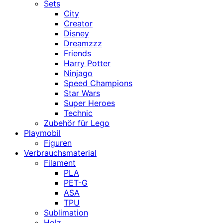
Sets
City
Creator
Disney
Dreamzzz
Friends
Harry Potter
Ninjago
Speed Champions
Star Wars
Super Heroes
Technic
Zubehör für Lego
Playmobil
Figuren
Verbrauchsmaterial
Filament
PLA
PET-G
ASA
TPU
Sublimation
Holz