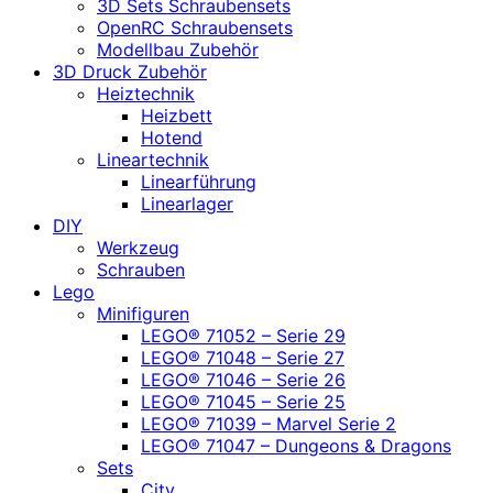
3D Sets Schraubensets
OpenRC Schraubensets
Modellbau Zubehör
3D Druck Zubehör
Heiztechnik
Heizbett
Hotend
Lineartechnik
Linearführung
Linearlager
DIY
Werkzeug
Schrauben
Lego
Minifiguren
LEGO® 71052 – Serie 29
LEGO® 71048 – Serie 27
LEGO® 71046 – Serie 26
LEGO® 71045 – Serie 25
LEGO® 71039 – Marvel Serie 2
LEGO® 71047 – Dungeons & Dragons
Sets
City