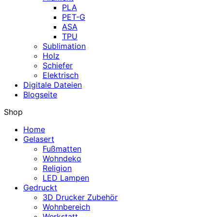
PLA
PET-G
ASA
TPU
Sublimation
Holz
Schiefer
Elektrisch
Digitale Dateien
Blogseite
Shop
Home
Gelasert
Fußmatten
Wohndeko
Religion
LED Lampen
Gedruckt
3D Drucker Zubehör
Wohnbereich
Werkstatt