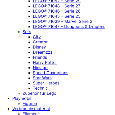
LEGO® 71052 – Serie 29
LEGO® 71048 – Serie 27
LEGO® 71046 – Serie 26
LEGO® 71045 – Serie 25
LEGO® 71039 – Marvel Serie 2
LEGO® 71047 – Dungeons & Dragons
Sets
City
Creator
Disney
Dreamzzz
Friends
Harry Potter
Ninjago
Speed Champions
Star Wars
Super Heroes
Technic
Zubehör für Lego
Playmobil
Figuren
Verbrauchsmaterial
Filament