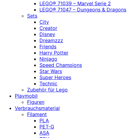
LEGO® 71039 – Marvel Serie 2
LEGO® 71047 – Dungeons & Dragons
Sets
City
Creator
Disney
Dreamzzz
Friends
Harry Potter
Ninjago
Speed Champions
Star Wars
Super Heroes
Technic
Zubehör für Lego
Playmobil
Figuren
Verbrauchsmaterial
Filament
PLA
PET-G
ASA