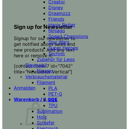
Creator
Disney
Dreamzzz
Friends
Harry Potter
Sign up for Newsletter
Ninjago
Speed Champions
Signup for our newsletter to
Star Wars
get notified about sales and
Super Heroes
new products. Add any text
Technic
here or remove it.
Zubehör für Lego
Playmobil
[contact-form-7 id="7042"
Figuren
title="Newsletter Vertical"]
Verbrauchsmaterial
Filament
Anmelden
PLA
PET-G
Warenkorb /
0,00
€
ASA
TPU
Sublimation
Holz
Schiefer
Elektrisch