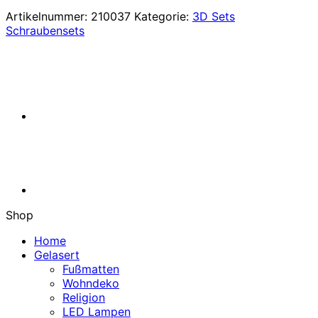
4×4
Artikelnummer:
210037
Kategorie:
3D Sets
Winch
Schraubensets
Truck
von
3D
Sets
Menge
Shop
Home
Gelasert
Fußmatten
Wohndeko
Religion
LED Lampen