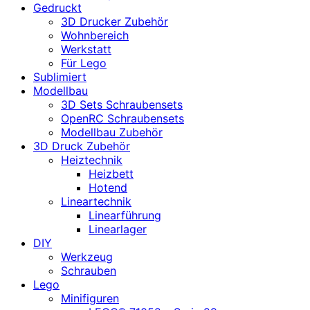
Gedruckt
3D Drucker Zubehör
Wohnbereich
Werkstatt
Für Lego
Sublimiert
Modellbau
3D Sets Schraubensets
OpenRC Schraubensets
Modellbau Zubehör
3D Druck Zubehör
Heiztechnik
Heizbett
Hotend
Lineartechnik
Linearführung
Linearlager
DIY
Werkzeug
Schrauben
Lego
Minifiguren