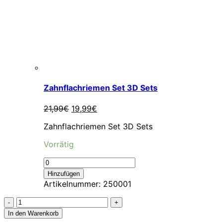
Zahnflachriemen Set 3D Sets
Ursprünglicher
Aktueller
21,99
€
19,99
€
Preis
Preis
Zahnflachriemen Set 3D Sets
war:
ist:
21,99€
19,99€.
Vorrätig
Hinzufügen
Artikelnummer:
250001
Model
16:
In den Warenkorb
Landy