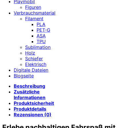
Playmobil
Figuren
Verbrauchsmaterial
Filament
PLA
PET-G
ASA
TPU
Sublimation
Holz
Schiefer
Elektrisch
Digitale Dateien
Blogseite
Beschreibung
Zusätzliche
Informationen
Produktsicherheit
Produktdetails
Rezensionen (0)
Erlebe nachhaltigen Fahrspaß mit