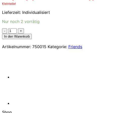
Kleinteile!
Lieferzeit:
Individualisiert
Nur noch 2 vorrätig
LEGO®
Friends
In den Warenkorb
E-
Auto
Artikelnummer:
750015
Kategorie:
Friends
mit
Ladestation
(42609)
Menge
Shop