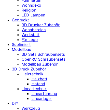
Fußmatten
Wohndeko
Religion
LED Lampen
Gedruckt
3D Drucker Zubehör
Wohnbereich
Werkstatt
Für Lego
Sublimiert
Modellbau
3D Sets Schraubensets
OpenRC Schraubensets
Modellbau Zubehör
3D Druck Zubehör
Heiztechnik
Heizbett
Hotend
Lineartechnik
Linearführung
Linearlager
DIY
Werkzeug