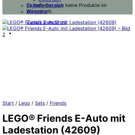
Es befinden sich keine Produkte im
Digitale Dateien
Warenkorb.
Blogseite
Zurück zum Shop
Start
/
Lego
/
Sets
/
Friends
LEGO® Friends E-Auto mit
Ladestation (42609)