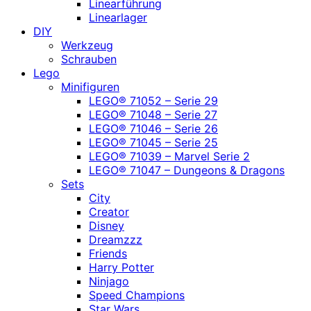
Linearführung
Linearlager
DIY
Werkzeug
Schrauben
Lego
Minifiguren
LEGO® 71052 – Serie 29
LEGO® 71048 – Serie 27
LEGO® 71046 – Serie 26
LEGO® 71045 – Serie 25
LEGO® 71039 – Marvel Serie 2
LEGO® 71047 – Dungeons & Dragons
Sets
City
Creator
Disney
Dreamzzz
Friends
Harry Potter
Ninjago
Speed Champions
Star Wars