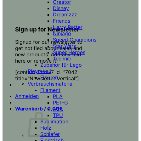
Creator
Disney
Dreamzzz
Friends
Harry Potter
Sign up for Newsletter
Ninjago
Speed Champions
Signup for our newsletter to
Star Wars
get notified about sales and
Super Heroes
new products. Add any text
Technic
here or remove it.
Zubehör für Lego
Playmobil
[contact-form-7 id="7042"
Figuren
title="Newsletter Vertical"]
Verbrauchsmaterial
Filament
Anmelden
PLA
PET-G
Warenkorb /
0,00
€
ASA
TPU
Sublimation
Holz
Schiefer
Elektrisch