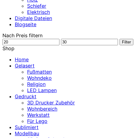
Schiefer
Elektrisch
Digitale Dateien
Blogseite
Nach Preis filtern
Min.
Max.
Filter
Preis
Preis
Shop
Home
Gelasert
Fußmatten
Wohndeko
Religion
LED Lampen
Gedruckt
3D Drucker Zubehör
Wohnbereich
Werkstatt
Für Lego
Sublimiert
Modellbau