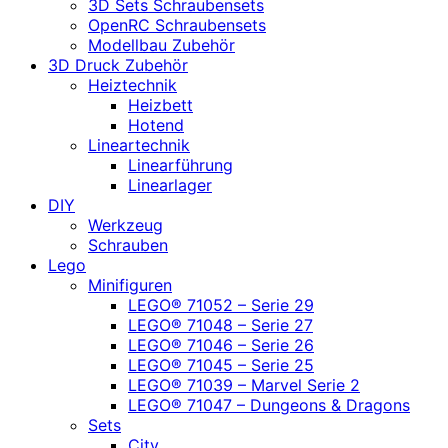
3D Sets Schraubensets
OpenRC Schraubensets
Modellbau Zubehör
3D Druck Zubehör
Heiztechnik
Heizbett
Hotend
Lineartechnik
Linearführung
Linearlager
DIY
Werkzeug
Schrauben
Lego
Minifiguren
LEGO® 71052 – Serie 29
LEGO® 71048 – Serie 27
LEGO® 71046 – Serie 26
LEGO® 71045 – Serie 25
LEGO® 71039 – Marvel Serie 2
LEGO® 71047 – Dungeons & Dragons
Sets
City