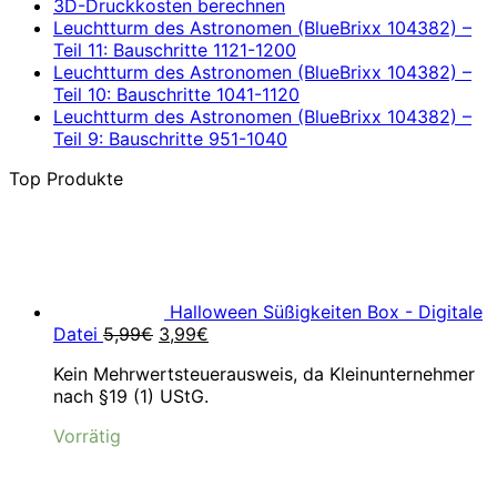
3D-Druckkosten berechnen
Leuchtturm des Astronomen (BlueBrixx 104382) –
Teil 11: Bauschritte 1121-1200
Leuchtturm des Astronomen (BlueBrixx 104382) –
Teil 10: Bauschritte 1041-1120
Leuchtturm des Astronomen (BlueBrixx 104382) –
Teil 9: Bauschritte 951-1040
Top Produkte
Halloween Süßigkeiten Box - Digitale
Ursprünglicher
Aktueller
Datei
5,99
€
3,99
€
Preis
Preis
Kein Mehrwertsteuerausweis, da Kleinunternehmer
war:
ist:
nach §19 (1) UStG.
5,99€
3,99€.
Vorrätig