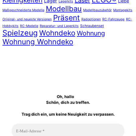
Kleinigkeiten
Laser
Lager
Liebe
Lagerkits
Modellbau
Maßgeschneiderte Modelle
Modellbauzubehör
Montagekits
Präsent
Original- und neueste Versionen
Radoptionen
RC-Fahrzeuge
RC-
Schraubenset
Hobbykits
RC-Modelle
Reparatur- und Lagerkits
Spielzeug
Wohndeko
Wohnung
Wohnung Wohndeko
Oh, hallo
Schön, dich zu treffen.
Trag dich ein, um keine Neuigkeit zu verpassen.