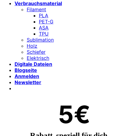
Verbrauchsmaterial
Filament
PLA
PET-G
ASA
TPU
Sublimation
Holz
Schiefer
Elektrisch
Digitale Dateien
Blogseite
Anmelden
Newsletter
5€
Rabatt, speziell für dich