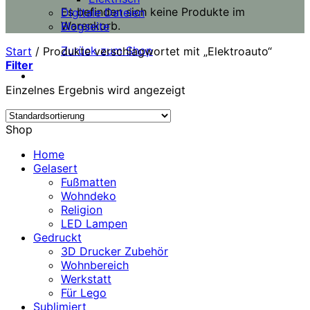
Es befinden sich keine Produkte im
Digitale Dateien
Warenkorb.
Blogseite
Zurück zum Shop
Start
/
Produkte verschlagwortet mit „Elektroauto“
Filter
Einzelnes Ergebnis wird angezeigt
Shop
Home
Gelasert
Fußmatten
Wohndeko
Religion
LED Lampen
Gedruckt
3D Drucker Zubehör
Wohnbereich
Werkstatt
Für Lego
Sublimiert