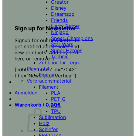
Creator
Disney
Dreamzzz
Friends
Harry Potter
Sign up for Newsletter
Ninjago
Speed Champions
Signup for our newsletter to
Star Wars
get notified about sales and
Super Heroes
new products. Add any text
Technic
here or remove it.
Zubehör für Lego
Playmobil
[contact-form-7 id="7042"
Figuren
title="Newsletter Vertical"]
Verbrauchsmaterial
Filament
Anmelden
PLA
PET-G
Warenkorb /
0,00
€
ASA
TPU
Sublimation
Holz
Schiefer
Elektrisch