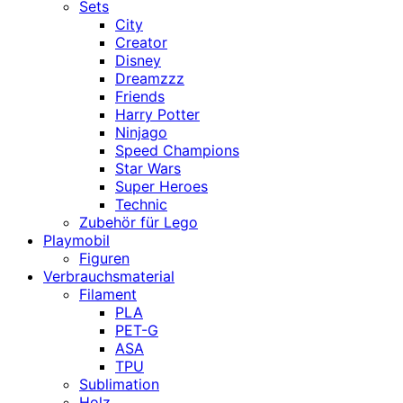
Sets
City
Creator
Disney
Dreamzzz
Friends
Harry Potter
Ninjago
Speed Champions
Star Wars
Super Heroes
Technic
Zubehör für Lego
Playmobil
Figuren
Verbrauchsmaterial
Filament
PLA
PET-G
ASA
TPU
Sublimation
Holz