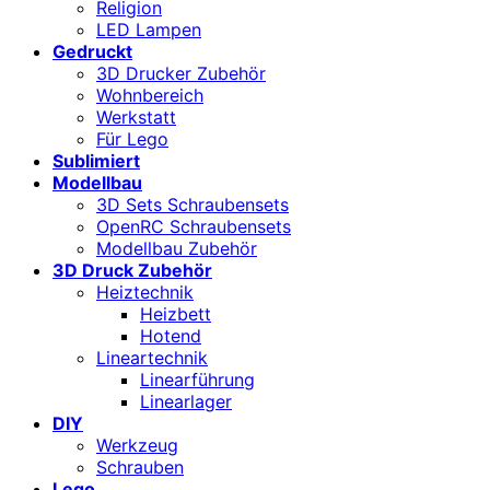
Religion
LED Lampen
Gedruckt
3D Drucker Zubehör
Wohnbereich
Werkstatt
Für Lego
Sublimiert
Modellbau
3D Sets Schraubensets
OpenRC Schraubensets
Modellbau Zubehör
3D Druck Zubehör
Heiztechnik
Heizbett
Hotend
Lineartechnik
Linearführung
Linearlager
DIY
Werkzeug
Schrauben
Lego