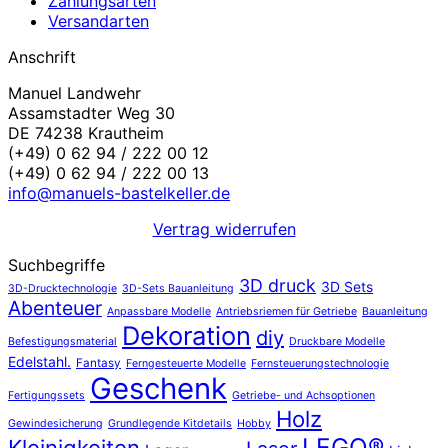
Zahlungsarten
Versandarten
Anschrift
Manuel Landwehr
Assamstadter Weg 30
DE 74238 Krautheim
(+49) 0 62 94 / 222 00 12
(+49) 0 62 94 / 222 00 13
info@manuels-bastelkeller.de
Vertrag widerrufen
Suchbegriffe
3D druck
3D Sets
3D-Drucktechnologie
3D-Sets Bauanleitung
Abenteuer
Anpassbare Modelle
Antriebsriemen für Getriebe
Bauanleitung
Dekoration
diy
Befestigungsmaterial
Druckbare Modelle
Edelstahl.
Fantasy
Ferngesteuerte Modelle
Fernsteuerungstechnologie
Geschenk
Fertigungssets
Getriebe- und Achsoptionen
Holz
Gewindesicherung
Grundlegende Kitdetails
Hobby
LEGO®