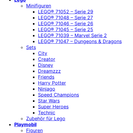
Minifiguren
LEGO® 71052 – Serie 29
LEGO® 71048 – Serie 27
LEGO® 71046 – Serie 26
LEGO® 71045 – Serie 25
LEGO® 71039 – Marvel Serie 2
LEGO® 71047 – Dungeons & Dragons
Sets
City
Creator
Disney
Dreamzzz
Friends
Harry Potter
Ninjago
Speed Champions
Star Wars
Super Heroes
Technic
Zubehör für Lego
Playmobil
Figuren