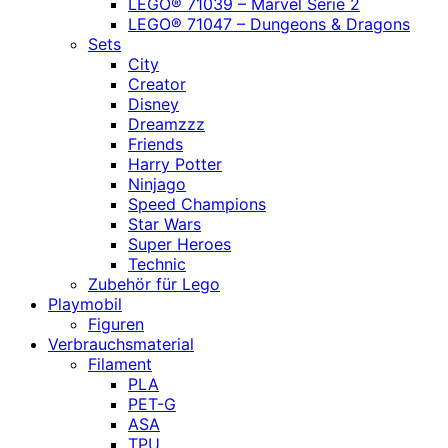
LEGO® 71039 – Marvel Serie 2
LEGO® 71047 – Dungeons & Dragons
Sets
City
Creator
Disney
Dreamzzz
Friends
Harry Potter
Ninjago
Speed Champions
Star Wars
Super Heroes
Technic
Zubehör für Lego
Playmobil
Figuren
Verbrauchsmaterial
Filament
PLA
PET-G
ASA
TPU