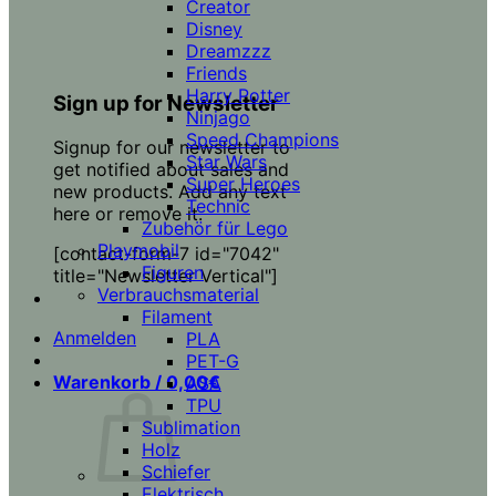
Creator
Disney
Dreamzzz
Friends
Harry Potter
Sign up for Newsletter
Ninjago
Speed Champions
Signup for our newsletter to
Star Wars
get notified about sales and
Super Heroes
new products. Add any text
Technic
here or remove it.
Zubehör für Lego
Playmobil
[contact-form-7 id="7042"
Figuren
title="Newsletter Vertical"]
Verbrauchsmaterial
Filament
Anmelden
PLA
PET-G
Warenkorb /
0,00
€
ASA
TPU
Sublimation
Holz
Schiefer
Elektrisch