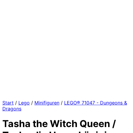
Start
/
Lego
/
Minifiguren
/
LEGO® 71047 - Dungeons &
Dragons
Tasha the Witch Queen /