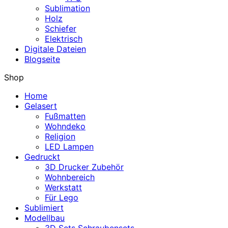
Sublimation
Holz
Schiefer
Elektrisch
Digitale Dateien
Blogseite
Shop
Home
Gelasert
Fußmatten
Wohndeko
Religion
LED Lampen
Gedruckt
3D Drucker Zubehör
Wohnbereich
Werkstatt
Für Lego
Sublimiert
Modellbau
3D Sets Schraubensets