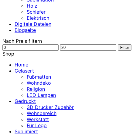
Holz
Schiefer
Elektrisch
Digitale Dateien
Blogseite
Nach Preis filtern
Min.
Max.
Filter
Preis
Preis
Shop
Home
Gelasert
Fußmatten
Wohndeko
Religion
LED Lampen
Gedruckt
3D Drucker Zubehör
Wohnbereich
Werkstatt
Für Lego
Sublimiert