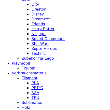
City
Creator
Disney
Dreamzzz
Friends
Harry Potter
Ninjago
Speed Champions
Star Wars
Super Heroes
Technic
Zubehör für Lego
Playmobil
Figuren
Verbrauchsmaterial
Filament
PLA
PET-G
ASA
TPU
Sublimation
Holz