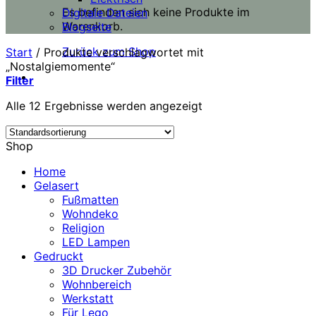
Es befinden sich keine Produkte im
Digitale Dateien
Warenkorb.
Blogseite
Zurück zum Shop
Start
/
Produkte verschlagwortet mit
„Nostalgiemomente“
Filter
Alle 12 Ergebnisse werden angezeigt
Shop
Home
Gelasert
Fußmatten
Wohndeko
Religion
LED Lampen
Gedruckt
3D Drucker Zubehör
Wohnbereich
Werkstatt
Für Lego