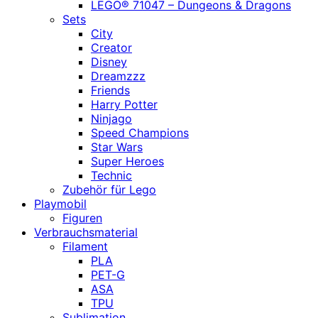
LEGO® 71047 – Dungeons & Dragons
Sets
City
Creator
Disney
Dreamzzz
Friends
Harry Potter
Ninjago
Speed Champions
Star Wars
Super Heroes
Technic
Zubehör für Lego
Playmobil
Figuren
Verbrauchsmaterial
Filament
PLA
PET-G
ASA
TPU
Sublimation