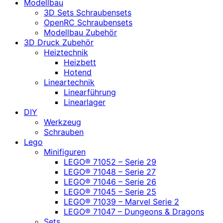
Modellbau
3D Sets Schraubensets
OpenRC Schraubensets
Modellbau Zubehör
3D Druck Zubehör
Heiztechnik
Heizbett
Hotend
Lineartechnik
Linearführung
Linearlager
DIY
Werkzeug
Schrauben
Lego
Minifiguren
LEGO® 71052 – Serie 29
LEGO® 71048 – Serie 27
LEGO® 71046 – Serie 26
LEGO® 71045 – Serie 25
LEGO® 71039 – Marvel Serie 2
LEGO® 71047 – Dungeons & Dragons
Sets