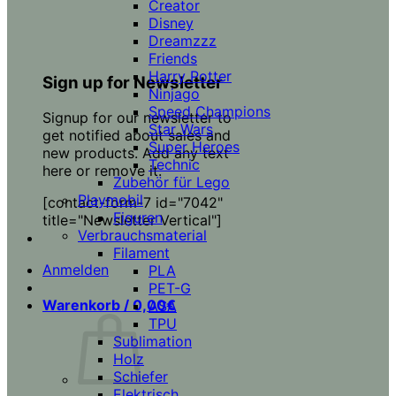
Creator
Disney
Dreamzzz
Friends
Harry Potter
Sign up for Newsletter
Ninjago
Speed Champions
Signup for our newsletter to
Star Wars
get notified about sales and
Super Heroes
new products. Add any text
Technic
here or remove it.
Zubehör für Lego
Playmobil
[contact-form-7 id="7042"
Figuren
title="Newsletter Vertical"]
Verbrauchsmaterial
Filament
Anmelden
PLA
PET-G
Warenkorb /
0,00
€
ASA
TPU
Sublimation
Holz
Schiefer
Elektrisch