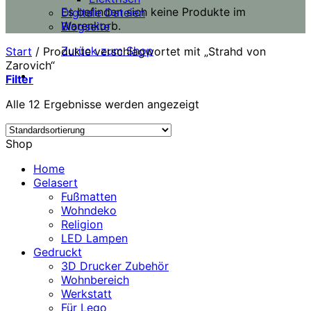
Es befinden sich keine Produkte im
Digitale Dateien
Warenkorb.
Blogseite
Zurück zum Shop
Start
/
Produkte verschlagwortet mit „Strahd von
Zarovich“
Filter
Alle 12 Ergebnisse werden angezeigt
Shop
Home
Gelasert
Fußmatten
Wohndeko
Religion
LED Lampen
Gedruckt
3D Drucker Zubehör
Wohnbereich
Werkstatt
Für Lego