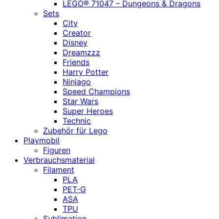
LEGO® 71047 – Dungeons & Dragons
Sets
City
Creator
Disney
Dreamzzz
Friends
Harry Potter
Ninjago
Speed Champions
Star Wars
Super Heroes
Technic
Zubehör für Lego
Playmobil
Figuren
Verbrauchsmaterial
Filament
PLA
PET-G
ASA
TPU
Sublimation