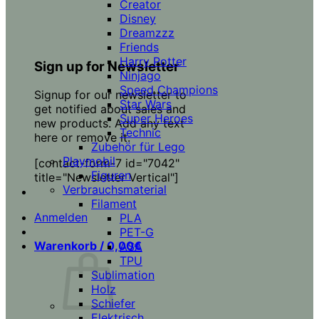
Creator
Disney
Dreamzzz
Friends
Harry Potter
Sign up for Newsletter
Ninjago
Speed Champions
Signup for our newsletter to
Star Wars
get notified about sales and
Super Heroes
new products. Add any text
Technic
here or remove it.
Zubehör für Lego
Playmobil
[contact-form-7 id="7042"
Figuren
title="Newsletter Vertical"]
Verbrauchsmaterial
Filament
Anmelden
PLA
PET-G
Warenkorb /
0,00
€
ASA
TPU
Sublimation
Holz
Schiefer
Elektrisch