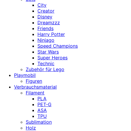
City
Creator
Disney
Dreamzzz
Friends
Harry Potter
Ninjago
Speed Champions
Star Wars
Super Heroes
Technic
Zubehör für Lego
Playmobil
Figuren
Verbrauchsmaterial
Filament
PLA
PET-G
ASA
TPU
Sublimation
Holz