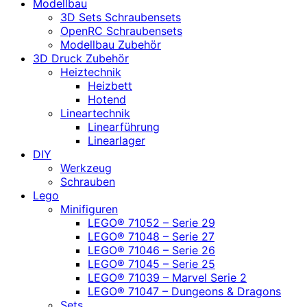
Modellbau
3D Sets Schraubensets
OpenRC Schraubensets
Modellbau Zubehör
3D Druck Zubehör
Heiztechnik
Heizbett
Hotend
Lineartechnik
Linearführung
Linearlager
DIY
Werkzeug
Schrauben
Lego
Minifiguren
LEGO® 71052 – Serie 29
LEGO® 71048 – Serie 27
LEGO® 71046 – Serie 26
LEGO® 71045 – Serie 25
LEGO® 71039 – Marvel Serie 2
LEGO® 71047 – Dungeons & Dragons
Sets