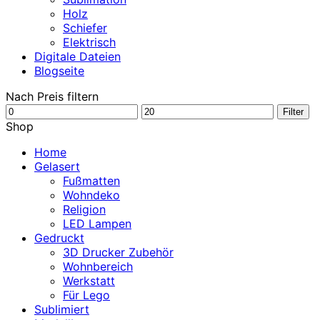
Holz
Schiefer
Elektrisch
Digitale Dateien
Blogseite
Nach Preis filtern
Min.
Max.
Filter
Preis
Preis
Shop
Home
Gelasert
Fußmatten
Wohndeko
Religion
LED Lampen
Gedruckt
3D Drucker Zubehör
Wohnbereich
Werkstatt
Für Lego
Sublimiert