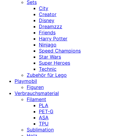
Sets
City
Creator
Disney
Dreamzzz
Friends
Harry Potter
Ninjago
Speed Champions
Star Wars
Super Heroes
Technic
Zubehör für Lego
Playmobil
Figuren
Verbrauchsmaterial
Filament
PLA
PET-G
ASA
TPU
Sublimation
Holz