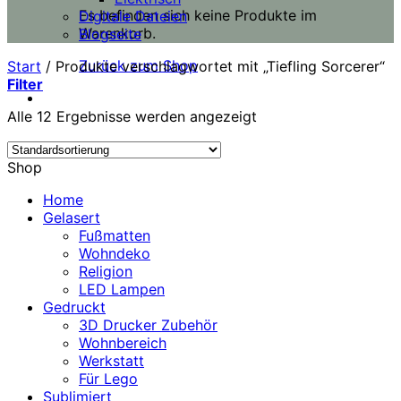
Es befinden sich keine Produkte im
Digitale Dateien
Warenkorb.
Blogseite
Zurück zum Shop
Start
/
Produkte verschlagwortet mit „Tiefling Sorcerer“
Filter
Alle 12 Ergebnisse werden angezeigt
Shop
Home
Gelasert
Fußmatten
Wohndeko
Religion
LED Lampen
Gedruckt
3D Drucker Zubehör
Wohnbereich
Werkstatt
Für Lego
Sublimiert