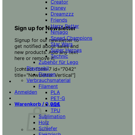
Creator
Disney
Dreamzzz
Friends
Harry Potter
Sign up for Newsletter
Ninjago
Speed Champions
Signup for our newsletter to
Star Wars
get notified about sales and
Super Heroes
new products. Add any text
Technic
here or remove it.
Zubehör für Lego
Playmobil
[contact-form-7 id="7042"
Figuren
title="Newsletter Vertical"]
Verbrauchsmaterial
Filament
Anmelden
PLA
PET-G
Warenkorb /
0,00
€
ASA
TPU
Sublimation
Holz
Schiefer
Elektrisch