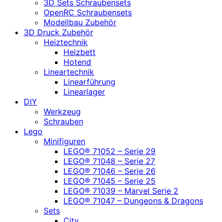
3D Sets Schraubensets
OpenRC Schraubensets
Modellbau Zubehör
3D Druck Zubehör
Heiztechnik
Heizbett
Hotend
Lineartechnik
Linearführung
Linearlager
DIY
Werkzeug
Schrauben
Lego
Minifiguren
LEGO® 71052 – Serie 29
LEGO® 71048 – Serie 27
LEGO® 71046 – Serie 26
LEGO® 71045 – Serie 25
LEGO® 71039 – Marvel Serie 2
LEGO® 71047 – Dungeons & Dragons
Sets
City