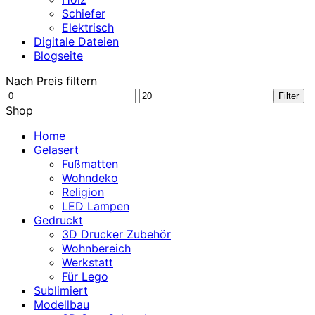
Schiefer
Elektrisch
Digitale Dateien
Blogseite
Nach Preis filtern
Min.
Max.
Filter
Preis
Preis
Shop
Home
Gelasert
Fußmatten
Wohndeko
Religion
LED Lampen
Gedruckt
3D Drucker Zubehör
Wohnbereich
Werkstatt
Für Lego
Sublimiert
Modellbau