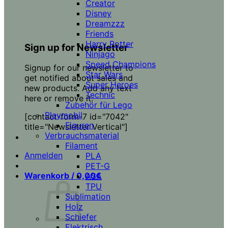
Creator
Disney
Dreamzzz
Friends
Harry Potter
Sign up for Newsletter
Ninjago
Speed Champions
Signup for our newsletter to
Star Wars
get notified about sales and
Super Heroes
new products. Add any text
Technic
here or remove it.
Zubehör für Lego
Playmobil
[contact-form-7 id="7042"
Figuren
title="Newsletter Vertical"]
Verbrauchsmaterial
Filament
Anmelden
PLA
PET-G
Warenkorb /
0,00
€
ASA
TPU
Sublimation
Holz
Schiefer
Elektrisch