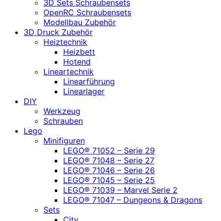
3D Sets Schraubensets
OpenRC Schraubensets
Modellbau Zubehör
3D Druck Zubehör
Heiztechnik
Heizbett
Hotend
Lineartechnik
Linearführung
Linearlager
DIY
Werkzeug
Schrauben
Lego
Minifiguren
LEGO® 71052 – Serie 29
LEGO® 71048 – Serie 27
LEGO® 71046 – Serie 26
LEGO® 71045 – Serie 25
LEGO® 71039 – Marvel Serie 2
LEGO® 71047 – Dungeons & Dragons
Sets
City