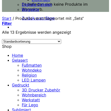
Es befinden sich keine Produkte im
Digitale Dateien
Warenkorb.
Blogseite
Zurück zum Shop
Start
/
Produkte verschlagwortet mit „Sets“
Filter
Alle 13 Ergebnisse werden angezeigt
Shop
Home
Gelasert
Fußmatten
Wohndeko
Religion
LED Lampen
Gedruckt
3D Drucker Zubehör
Wohnbereich
Werkstatt
Für Lego
Sublimiert