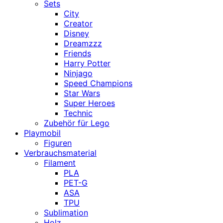
Sets
City
Creator
Disney
Dreamzzz
Friends
Harry Potter
Ninjago
Speed Champions
Star Wars
Super Heroes
Technic
Zubehör für Lego
Playmobil
Figuren
Verbrauchsmaterial
Filament
PLA
PET-G
ASA
TPU
Sublimation
Holz