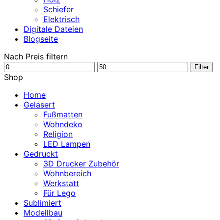
Schiefer
Elektrisch
Digitale Dateien
Blogseite
Nach Preis filtern
Min.
Max.
Filter
Preis
Preis
Shop
Home
Gelasert
Fußmatten
Wohndeko
Religion
LED Lampen
Gedruckt
3D Drucker Zubehör
Wohnbereich
Werkstatt
Für Lego
Sublimiert
Modellbau