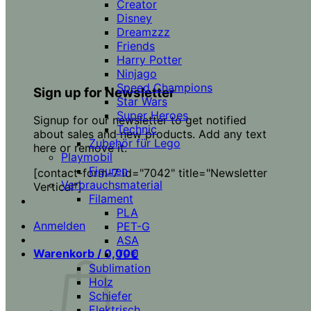
Creator
Disney
Dreamzzz
Friends
Harry Potter
Ninjago
Speed Champions
Sign up for Newsletter
Star Wars
Super Heroes
Signup for our newsletter to get notified
Technic
about sales and new products. Add any text
Zubehör für Lego
here or remove it.
Playmobil
Figuren
[contact-form-7 id="7042" title="Newsletter
Verbrauchsmaterial
Vertical"]
Filament
PLA
Anmelden
PET-G
ASA
Warenkorb /
0,00
€
TPU
Sublimation
Holz
Schiefer
Elektrisch