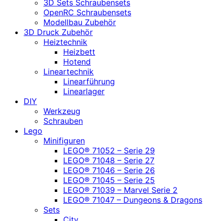
3D Sets Schraubensets
OpenRC Schraubensets
Modellbau Zubehör
3D Druck Zubehör
Heiztechnik
Heizbett
Hotend
Lineartechnik
Linearführung
Linearlager
DIY
Werkzeug
Schrauben
Lego
Minifiguren
LEGO® 71052 – Serie 29
LEGO® 71048 – Serie 27
LEGO® 71046 – Serie 26
LEGO® 71045 – Serie 25
LEGO® 71039 – Marvel Serie 2
LEGO® 71047 – Dungeons & Dragons
Sets
City