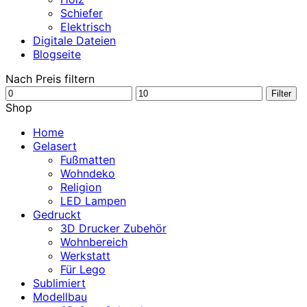
Schiefer
Elektrisch
Digitale Dateien
Blogseite
Nach Preis filtern
Min.
Max.
Filter
Preis
Preis
Shop
Home
Gelasert
Fußmatten
Wohndeko
Religion
LED Lampen
Gedruckt
3D Drucker Zubehör
Wohnbereich
Werkstatt
Für Lego
Sublimiert
Modellbau