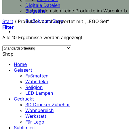
Digitale Dateien
Es befinden sich keine Produkte im Warenkorb.
Blogseite
Zurück zum Shop
Start
/
Produkte verschlagwortet mit „LEGO Set“
Filter
Alle 10 Ergebnisse werden angezeigt
Shop
Home
Gelasert
Fußmatten
Wohndeko
Religion
LED Lampen
Gedruckt
3D Drucker Zubehör
Wohnbereich
Werkstatt
Für Lego
Sublimiert