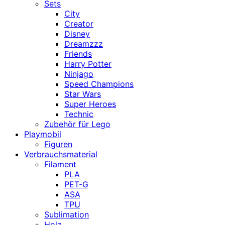
Sets
City
Creator
Disney
Dreamzzz
Friends
Harry Potter
Ninjago
Speed Champions
Star Wars
Super Heroes
Technic
Zubehör für Lego
Playmobil
Figuren
Verbrauchsmaterial
Filament
PLA
PET-G
ASA
TPU
Sublimation
Holz