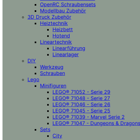
OpenRC Schraubensets
Modellbau Zubehör
3D Druck Zubehör
Heiztechnik
Heizbett
Hotend
Lineartechnik
Linearführung
Linearlager
DIY
Werkzeug
Schrauben
Lego
Minifiguren
LEGO® 71052 - Serie 29
LEGO® 71048 - Serie 27
LEGO® 71046 - Serie 26
LEGO® 71045 - Serie 25
LEGO® 71039 - Marvel Serie 2
LEGO® 71047 - Dungeons & Dragon
Sets
City