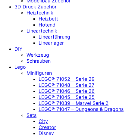
Modellbau Zubehör
3D Druck Zubehör
Heiztechnik
Heizbett
Hotend
Lineartechnik
Linearführung
Linearlager
DIY
Werkzeug
Schrauben
Lego
Minifiguren
LEGO® 71052 – Serie 29
LEGO® 71048 – Serie 27
LEGO® 71046 – Serie 26
LEGO® 71045 – Serie 25
LEGO® 71039 – Marvel Serie 2
LEGO® 71047 – Dungeons & Dragons
Sets
City
Creator
Disney