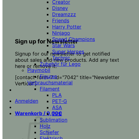
Creator
Disney
Dreamzzz
Friends
Harry Potter
Ninjago
Speed Champions
Sign up for Newsletter
Star Wars
Super Heroes
Signup for our newsletter to get notified
Technic
about sales and new products. Add any text
Zubehör für Lego
here or remove it.
Playmobil
Figuren
[contact-form-7 id="7042" title="Newsletter
Verbrauchsmaterial
Vertical"]
Filament
PLA
Anmelden
PET-G
ASA
Warenkorb /
0,00
€
TPU
Sublimation
Holz
Schiefer
Elektrisch