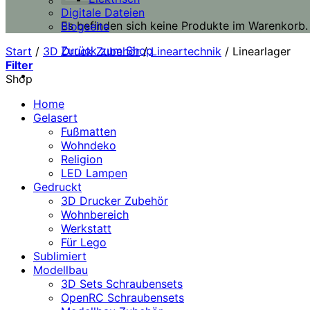
Digitale Dateien
Es befinden sich keine Produkte im Warenkorb.
Blogseite
Zurück zum Shop
Start
/
3D Druck Zubehör
/
Lineartechnik
/
Linearlager
Filter
Shop
Home
Gelasert
Fußmatten
Wohndeko
Religion
LED Lampen
Gedruckt
3D Drucker Zubehör
Wohnbereich
Werkstatt
Für Lego
Sublimiert
Modellbau
3D Sets Schraubensets
OpenRC Schraubensets