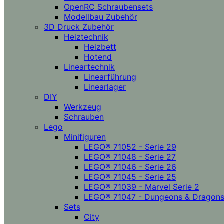
OpenRC Schraubensets
Modellbau Zubehör
3D Druck Zubehör
Heiztechnik
Heizbett
Hotend
Lineartechnik
Linearführung
Linearlager
DIY
Werkzeug
Schrauben
Lego
Minifiguren
LEGO® 71052 - Serie 29
LEGO® 71048 - Serie 27
LEGO® 71046 - Serie 26
LEGO® 71045 - Serie 25
LEGO® 71039 - Marvel Serie 2
LEGO® 71047 - Dungeons & Dragon
Sets
City