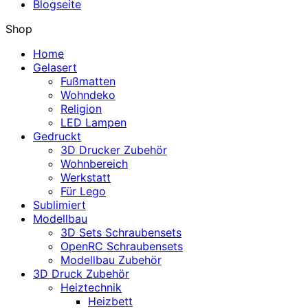
Blogseite
Shop
Home
Gelasert
Fußmatten
Wohndeko
Religion
LED Lampen
Gedruckt
3D Drucker Zubehör
Wohnbereich
Werkstatt
Für Lego
Sublimiert
Modellbau
3D Sets Schraubensets
OpenRC Schraubensets
Modellbau Zubehör
3D Druck Zubehör
Heiztechnik
Heizbett