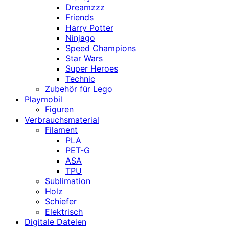
Dreamzzz
Friends
Harry Potter
Ninjago
Speed Champions
Star Wars
Super Heroes
Technic
Zubehör für Lego
Playmobil
Figuren
Verbrauchsmaterial
Filament
PLA
PET-G
ASA
TPU
Sublimation
Holz
Schiefer
Elektrisch
Digitale Dateien