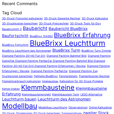
Recent Comments
Tag Cloud
3D-Druck Fixkosten kalkulieren
3D-Druck Gewerbe Rechner
3D-Druck Kalkulator
3D-Druckkosten berechnen
3D-Druck Preisrechner
3D-Druck Tools für Etsy
Baubericht
Baubericht BlueBrixx
Bauabschnitt 3
BlueBrixx Erfahrung
Baufortschritt
BlueBrixx 104382
BlueBrixx Leuchtturm
BlueBrixx Fortschritt
BlueBrixx Turm
BlueBrixx Leuchtturm des Astronomen
BlueBrixx Turm Zimmer
Diamond Painting 30x40 Full Dril
Diamond Painting Bahnhof Bild
Diamond Painting
Dampflok Diamond Painting ParNarZar Diamond Painting Bahnhof Bild Diamond
Painting 30x40 Full Drill Diamond Painting Erfahrungen / Review
Diamond Painting
Erfahrungen / Review
Diamond Painting ParNarZar
Diamond Painting Zug
Druckkosten berechnen
Fehlteile BlueBrixx
Fensterdetails
Filamentkosten Rechner
Filamentverbrauch kalkulieren
Innenausbau
Kalkulation für 3D-Druck Projekte
Klemmbausteine
Klemmbausteine
Ketten kleben
Erfahrung
Klemmbausteinprojekt
Klemmbaustein Turm
LEGO Alternative
Leuchtturm bauen
Leuchtturm des Astronomen
Modellbau
Modellbau Leuchtturm
Observatorium
Online Kalkulation
zweiter Stock
3D-Druck
Stromkosten 3D-Druck berechnen
Turmgestaltung