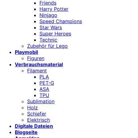
Friends
Harry Potter
Ninjago
Speed Champions
Star Wars
Super Heroes
Technic
Zubehör für Lego
Playmobil
Figuren
Verbrauchsmaterial
Filament
PLA
PET-G
ASA
TPU
Sublimation
Holz
Schiefer
Elektrisch
Digitale Dateien
Blogseite