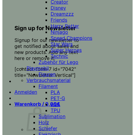
Creator
Disney
Dreamzzz
Friends
Harry Potter
Sign up for Newsletter
Ninjago
Speed Champions
Signup for our newsletter to
Star Wars
get notified about sales and
Super Heroes
new products. Add any text
Technic
here or remove it.
Zubehör für Lego
Playmobil
[contact-form-7 id="7042"
Figuren
title="Newsletter Vertical"]
Verbrauchsmaterial
Filament
Anmelden
PLA
PET-G
Warenkorb /
0,00
€
ASA
TPU
Sublimation
Holz
Schiefer
Elektrisch