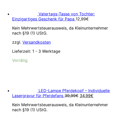
Vatertags-Tasse von Tochter:
Einzigartiges Geschenk für Papa
12,99
€
Kein Mehrwertsteuerausweis, da Kleinunternehmer
nach §19 (1) UStG.
zzgl.
Versandkosten
Lieferzeit:
1 - 3 Werktage
Vorrätig
LED-Lampe Pferdekopf – Individuelle
Ursprünglicher
Aktueller
Lasergravur für Pferdefans
39,99
€
34,99
€
Preis
Preis
Kein Mehrwertsteuerausweis, da Kleinunternehmer
war:
ist:
nach §19 (1) UStG.
39,99€
34,99€.