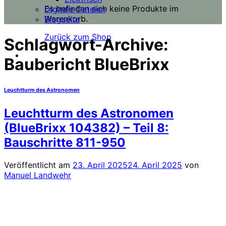
Es befinden sich keine Produkte im
Digitale Dateien
Warenkorb.
Blogseite
Zurück zum Shop
Schlagwort-Archive:
Baubericht BlueBrixx
Leuchtturm des Astronomen
Leuchtturm des Astronomen
(BlueBrixx 104382) – Teil 8:
Bauschritte 811-950
Veröffentlicht am
23. April 2025
24. April 2025
von
Manuel Landwehr