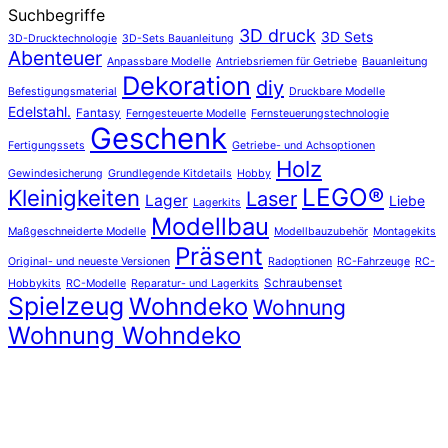
Suchbegriffe
3D druck
3D Sets
3D-Drucktechnologie
3D-Sets Bauanleitung
Abenteuer
Anpassbare Modelle
Antriebsriemen für Getriebe
Bauanleitung
Dekoration
diy
Befestigungsmaterial
Druckbare Modelle
Edelstahl.
Fantasy
Ferngesteuerte Modelle
Fernsteuerungstechnologie
Geschenk
Fertigungssets
Getriebe- und Achsoptionen
Holz
Gewindesicherung
Grundlegende Kitdetails
Hobby
LEGO®
Kleinigkeiten
Laser
Lager
Liebe
Lagerkits
Modellbau
Maßgeschneiderte Modelle
Modellbauzubehör
Montagekits
Präsent
Original- und neueste Versionen
Radoptionen
RC-Fahrzeuge
RC-
Schraubenset
Hobbykits
RC-Modelle
Reparatur- und Lagerkits
Spielzeug
Wohndeko
Wohnung
Wohnung Wohndeko