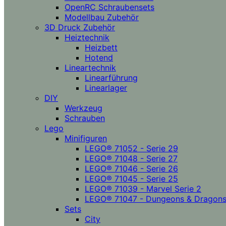
OpenRC Schraubensets
Modellbau Zubehör
3D Druck Zubehör
Heiztechnik
Heizbett
Hotend
Lineartechnik
Linearführung
Linearlager
DIY
Werkzeug
Schrauben
Lego
Minifiguren
LEGO® 71052 - Serie 29
LEGO® 71048 - Serie 27
LEGO® 71046 - Serie 26
LEGO® 71045 - Serie 25
LEGO® 71039 - Marvel Serie 2
LEGO® 71047 - Dungeons & Dragon
Sets
City