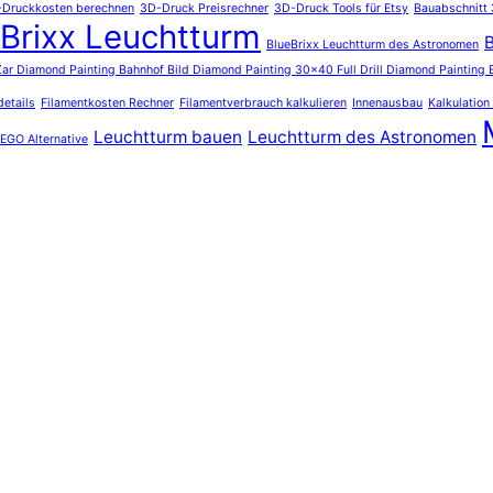
Druckkosten berechnen
3D-Druck Preisrechner
3D-Druck Tools für Etsy
Bauabschnitt 
Brixx Leuchtturm
B
BlueBrixx Leuchtturm des Astronomen
r Diamond Painting Bahnhof Bild Diamond Painting 30x40 Full Drill Diamond Painting 
details
Filamentkosten Rechner
Filamentverbrauch kalkulieren
Innenausbau
Kalkulation
Leuchtturm bauen
Leuchtturm des Astronomen
EGO Alternative