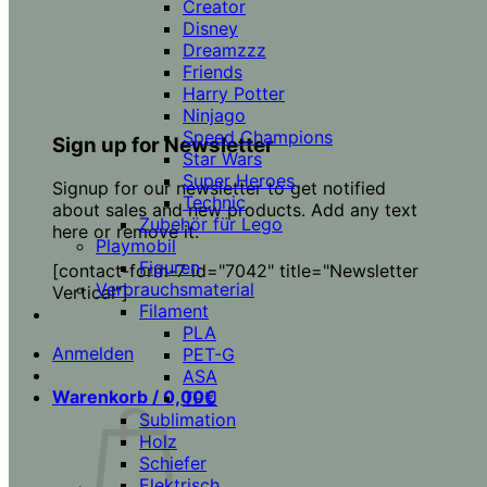
Creator
Disney
Dreamzzz
Friends
Harry Potter
Ninjago
Speed Champions
Sign up for Newsletter
Star Wars
Super Heroes
Signup for our newsletter to get notified
Technic
about sales and new products. Add any text
Zubehör für Lego
here or remove it.
Playmobil
Figuren
[contact-form-7 id="7042" title="Newsletter
Verbrauchsmaterial
Vertical"]
Filament
PLA
Anmelden
PET-G
ASA
Warenkorb /
0,00
€
TPU
Sublimation
Holz
Schiefer
Elektrisch