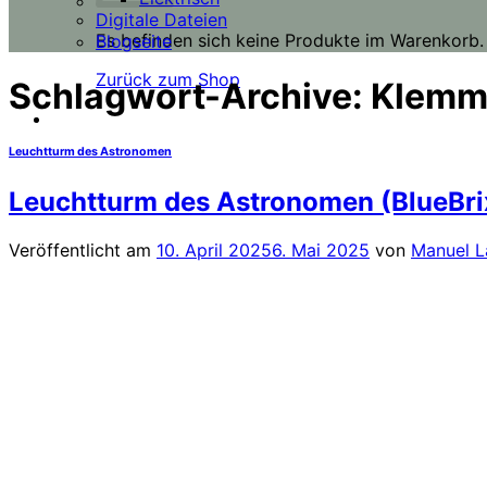
Digitale Dateien
Es befinden sich keine Produkte im Warenkorb.
Blogseite
Zurück zum Shop
Schlagwort-Archive:
Klemm
Leuchtturm des Astronomen
Leuchtturm des Astronomen (BlueBrixx
Veröffentlicht am
10. April 2025
6. Mai 2025
von
Manuel 