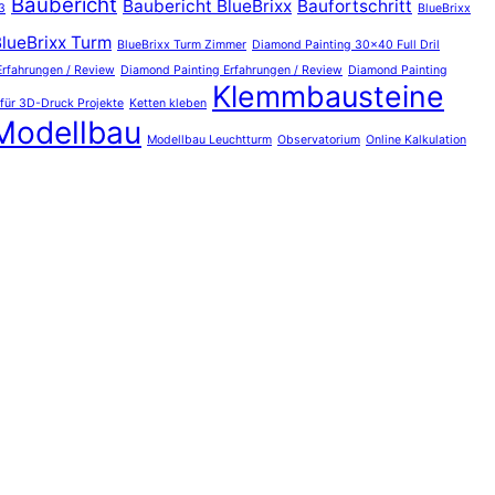
Baubericht
Baubericht BlueBrixx
Baufortschritt
3
BlueBrixx
lueBrixx Turm
BlueBrixx Turm Zimmer
Diamond Painting 30x40 Full Dril
Erfahrungen / Review
Diamond Painting Erfahrungen / Review
Diamond Painting
Klemmbausteine
 für 3D-Druck Projekte
Ketten kleben
Modellbau
Modellbau Leuchtturm
Observatorium
Online Kalkulation