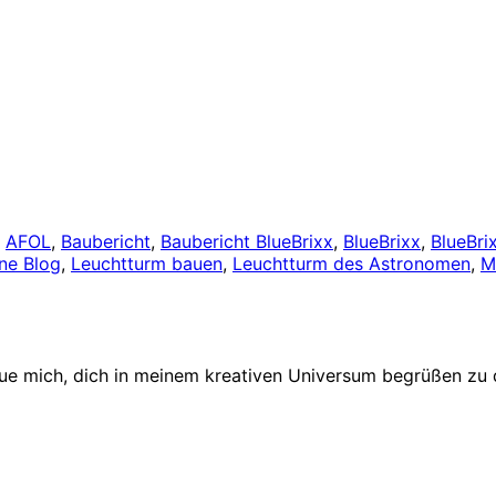
t
AFOL
,
Baubericht
,
Baubericht BlueBrixx
,
BlueBrixx
,
BlueBri
ne Blog
,
Leuchtturm bauen
,
Leuchtturm des Astronomen
,
M
eue mich, dich in meinem kreativen Universum begrüßen zu 