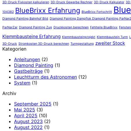
3D-Druck Fixkosten kalkulieren
3D-Druck Gewerbe Rechner
3D-Druck Kalkulator
3D-
Blue
BlueBrixx Erfahrung
104382
BlueBrixx Fortschritt
Diamond Painting Bahnhof Bild
Diamond Painting Dampflok Diamond Painting ParNarZa
ParNarZar
Diamond Painting Zug
Druckkosten berechnen
Fehlteile BlueBrixx
Fenster
Klemmbausteine Erfahrung
Klemmbausteinprojekt
Klemmbaustein Turm
L
zweiter Stock
3D-Druck
Stromkosten 3D-Druck berechnen
Turmgestaltung
Kategorien
Anleitungen
(2)
Diamond Painting
(1)
Gastbeiträge
(1)
Leuchtturm des Astronomen
(12)
System
(1)
Archiv
September 2025
(1)
Mai 2025
(3)
April 2025
(10)
August 2023
(2)
August 2022
(1)