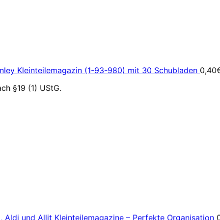
nley Kleinteilemagazin (1-93-980) mit 30 Schubladen
0,40
ch §19 (1) UStG.
 Aldi und Allit Kleinteilemagazine – Perfekte Organisation