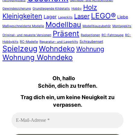
Fertigungssets
Getriebe- und Achsoptionen
Holz
Gewindesicherung
Grundlegende Kitdetails
Hobby
LEGO®
Kleinigkeiten
Laser
Lager
Liebe
Lagerkits
Modellbau
Maßgeschneiderte Modelle
Modellbauzubehör
Montagekits
Präsent
Original- und neueste Versionen
Radoptionen
RC-Fahrzeuge
RC-
Schraubenset
Hobbykits
RC-Modelle
Reparatur- und Lagerkits
Spielzeug
Wohndeko
Wohnung
Wohnung Wohndeko
Oh, hallo
Schön, dich zu treffen.
Trag dich ein, um keine Neuigkeit zu
verpassen.