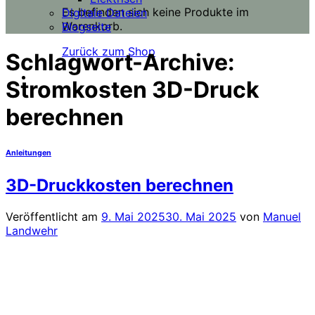
Es befinden sich keine Produkte im
Digitale Dateien
Warenkorb.
Blogseite
Zurück zum Shop
Schlagwort-Archive:
Stromkosten 3D-Druck
berechnen
Anleitungen
3D-Druckkosten berechnen
Veröffentlicht am
9. Mai 2025
30. Mai 2025
von
Manuel
Landwehr