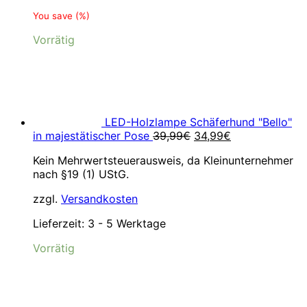
You save
(
%)
Vorrätig
LED-Holzlampe Schäferhund "Bello"
Ursprünglicher
Aktueller
in majestätischer Pose
39,99
€
34,99
€
Preis
Preis
Kein Mehrwertsteuerausweis, da Kleinunternehmer
war:
ist:
nach §19 (1) UStG.
39,99€
34,99€.
zzgl.
Versandkosten
Lieferzeit:
3 - 5 Werktage
Vorrätig