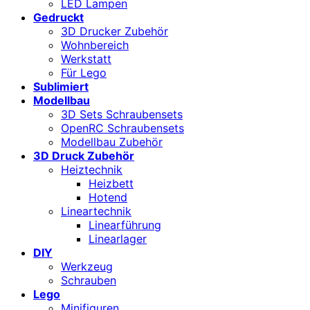
LED Lampen
Gedruckt
3D Drucker Zubehör
Wohnbereich
Werkstatt
Für Lego
Sublimiert
Modellbau
3D Sets Schraubensets
OpenRC Schraubensets
Modellbau Zubehör
3D Druck Zubehör
Heiztechnik
Heizbett
Hotend
Lineartechnik
Linearführung
Linearlager
DIY
Werkzeug
Schrauben
Lego
Minifiguren