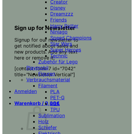
Creator
Disney
Dreamzzz
Friends
Harry Potter
Sign up for Newsletter
Ninjago
Speed Champions
Signup for our newsletter to
Star Wars
get notified about sales and
Super Heroes
new products. Add any text
Technic
here or remove it.
Zubehör für Lego
Playmobil
[contact-form-7 id="7042"
Figuren
title="Newsletter Vertical"]
Verbrauchsmaterial
Filament
Anmelden
PLA
PET-G
Warenkorb /
0,00
€
ASA
TPU
Sublimation
Holz
Schiefer
Elektrisch