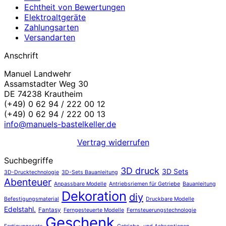
Echtheit von Bewertungen
Elektroaltgeräte
Zahlungsarten
Versandarten
Anschrift
Manuel Landwehr
Assamstadter Weg 30
DE 74238 Krautheim
(+49) 0 62 94 / 222 00 12
(+49) 0 62 94 / 222 00 13
info@manuels-bastelkeller.de
Vertrag widerrufen
Suchbegriffe
3D druck
3D Sets
3D-Drucktechnologie
3D-Sets Bauanleitung
Abenteuer
Anpassbare Modelle
Antriebsriemen für Getriebe
Bauanleitung
Dekoration
diy
Befestigungsmaterial
Druckbare Modelle
Edelstahl.
Fantasy
Ferngesteuerte Modelle
Fernsteuerungstechnologie
Geschenk