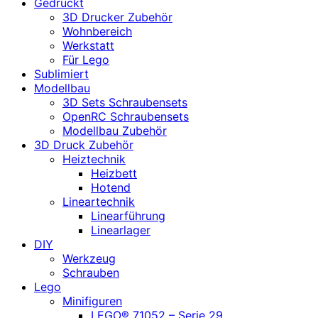
Gedruckt
3D Drucker Zubehör
Wohnbereich
Werkstatt
Für Lego
Sublimiert
Modellbau
3D Sets Schraubensets
OpenRC Schraubensets
Modellbau Zubehör
3D Druck Zubehör
Heiztechnik
Heizbett
Hotend
Lineartechnik
Linearführung
Linearlager
DIY
Werkzeug
Schrauben
Lego
Minifiguren
LEGO® 71052 – Serie 29