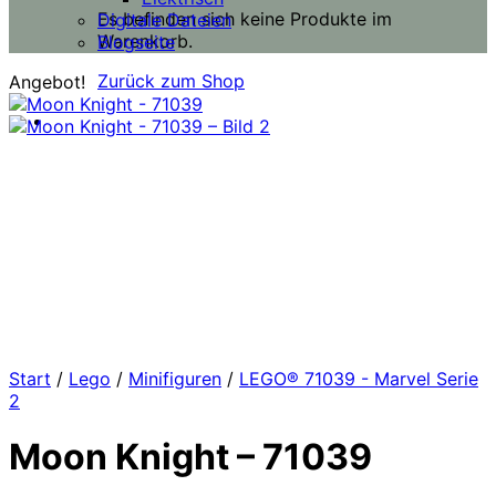
Es befinden sich keine Produkte im
Digitale Dateien
Warenkorb.
Blogseite
Zurück zum Shop
Angebot!
Start
/
Lego
/
Minifiguren
/
LEGO® 71039 - Marvel Serie
2
Moon Knight – 71039