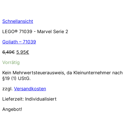
Schnellansicht
LEGO® 71039 - Marvel Serie 2
Goliath – 71039
Ursprünglicher
Aktueller
6,49
€
5,95
€
Preis
Preis
Vorrätig
war:
ist:
6,49€
5,95€.
Kein Mehrwertsteuerausweis, da Kleinunternehmer nach
§19 (1) UStG.
zzgl.
Versandkosten
Lieferzeit:
Individualisiert
Angebot!