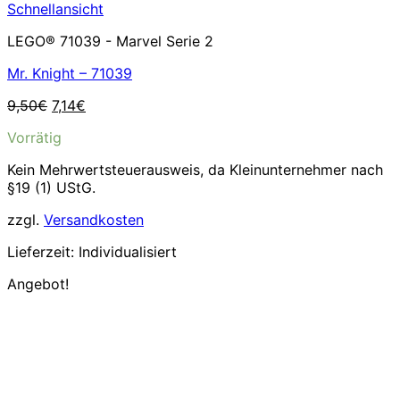
Schnellansicht
LEGO® 71039 - Marvel Serie 2
Mr. Knight – 71039
Ursprünglicher
Aktueller
9,50
€
7,14
€
Preis
Preis
Vorrätig
war:
ist:
9,50€
7,14€.
Kein Mehrwertsteuerausweis, da Kleinunternehmer nach
§19 (1) UStG.
zzgl.
Versandkosten
Lieferzeit:
Individualisiert
Angebot!