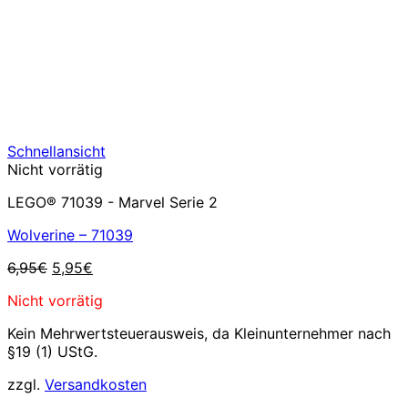
Schnellansicht
Nicht vorrätig
LEGO® 71039 - Marvel Serie 2
Wolverine – 71039
Ursprünglicher
Aktueller
6,95
€
5,95
€
Preis
Preis
Nicht vorrätig
war:
ist:
6,95€
5,95€.
Kein Mehrwertsteuerausweis, da Kleinunternehmer nach
§19 (1) UStG.
zzgl.
Versandkosten