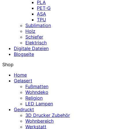
PLA
PET-G
ASA
TPU
Sublimation
Holz
Schiefer
Elektrisch
Digitale Dateien
Blogseite
Shop
Home
Gelasert
Fußmatten
Wohndeko
Religion
LED Lampen
Gedruckt
3D Drucker Zubehör
Wohnbereich
Werkstatt