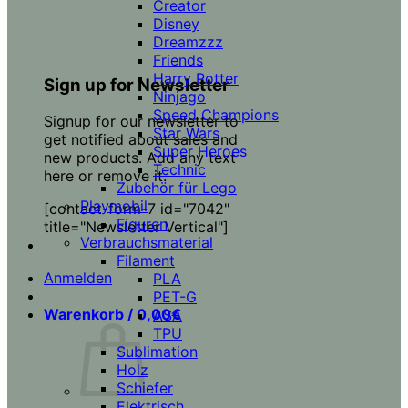
Creator
Disney
Dreamzzz
Friends
Harry Potter
Sign up for Newsletter
Ninjago
Speed Champions
Signup for our newsletter to
Star Wars
get notified about sales and
Super Heroes
new products. Add any text
Technic
here or remove it.
Zubehör für Lego
Playmobil
[contact-form-7 id="7042"
Figuren
title="Newsletter Vertical"]
Verbrauchsmaterial
Filament
Anmelden
PLA
PET-G
Warenkorb /
0,00
€
ASA
TPU
Sublimation
Holz
Schiefer
Elektrisch