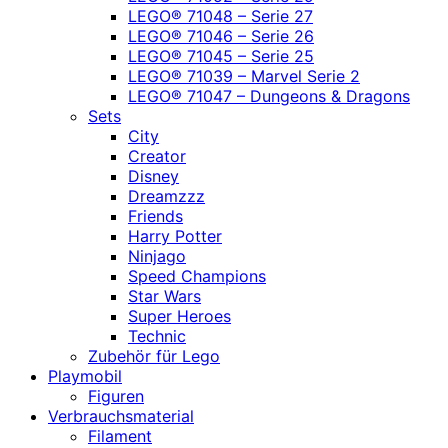
LEGO® 71048 – Serie 27
LEGO® 71046 – Serie 26
LEGO® 71045 – Serie 25
LEGO® 71039 – Marvel Serie 2
LEGO® 71047 – Dungeons & Dragons
Sets
City
Creator
Disney
Dreamzzz
Friends
Harry Potter
Ninjago
Speed Champions
Star Wars
Super Heroes
Technic
Zubehör für Lego
Playmobil
Figuren
Verbrauchsmaterial
Filament