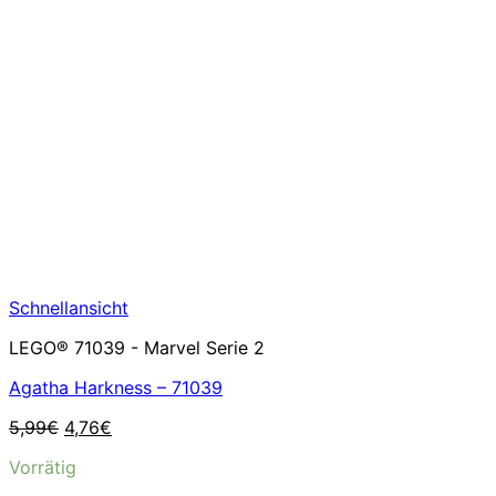
Schnellansicht
LEGO® 71039 - Marvel Serie 2
Agatha Harkness – 71039
Ursprünglicher
Aktueller
5,99
€
4,76
€
Preis
Preis
Vorrätig
war:
ist:
5,99€
4,76€.