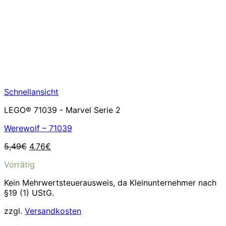
Schnellansicht
LEGO® 71039 - Marvel Serie 2
Werewolf – 71039
Ursprünglicher
Aktueller
5,49
€
4,76
€
Preis
Preis
Vorrätig
war:
ist:
5,49€
4,76€.
Kein Mehrwertsteuerausweis, da Kleinunternehmer nach
§19 (1) UStG.
zzgl.
Versandkosten