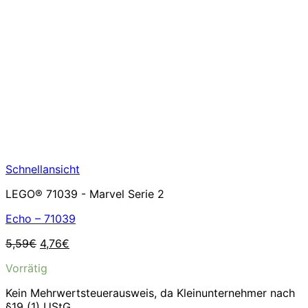
Schnellansicht
LEGO® 71039 - Marvel Serie 2
Echo – 71039
Ursprünglicher
Aktueller
5,59
€
4,76
€
Preis
Preis
Vorrätig
war:
ist:
5,59€
4,76€.
Kein Mehrwertsteuerausweis, da Kleinunternehmer nach
§19 (1) UStG.