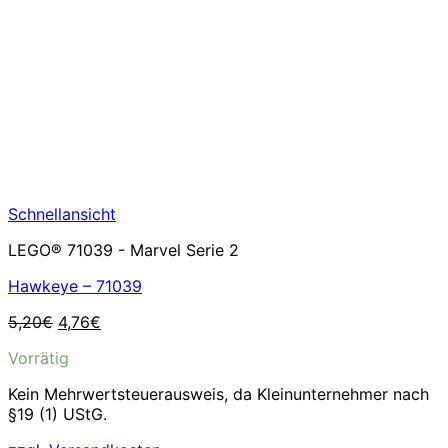
Schnellansicht
LEGO® 71039 - Marvel Serie 2
Hawkeye – 71039
Ursprünglicher
Aktueller
5,20
€
4,76
€
Preis
Preis
Vorrätig
war:
ist:
5,20€
4,76€.
Kein Mehrwertsteuerausweis, da Kleinunternehmer nach
§19 (1) UStG.