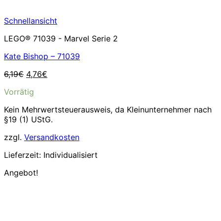
Schnellansicht
LEGO® 71039 - Marvel Serie 2
Kate Bishop – 71039
Ursprünglicher
Aktueller
6,19
€
4,76
€
Preis
Preis
Vorrätig
war:
ist:
6,19€
4,76€.
Kein Mehrwertsteuerausweis, da Kleinunternehmer nach
§19 (1) UStG.
zzgl.
Versandkosten
Lieferzeit:
Individualisiert
Angebot!