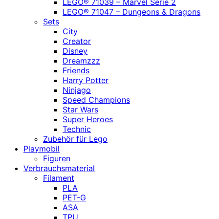
LEGO® 71039 – Marvel Serie 2
LEGO® 71047 – Dungeons & Dragons
Sets
City
Creator
Disney
Dreamzzz
Friends
Harry Potter
Ninjago
Speed Champions
Star Wars
Super Heroes
Technic
Zubehör für Lego
Playmobil
Figuren
Verbrauchsmaterial
Filament
PLA
PET-G
ASA
TPU