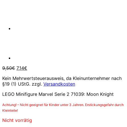
Ursprünglicher
Aktueller
9,50
€
7,14
€
Preis
Preis
Kein Mehrwertsteuerausweis, da Kleinunternehmer nach
war:
ist:
§19 (1) UStG.
zzgl.
Versandkosten
9,50€
7,14€.
LEGO Minifigure Marvel Serie 2 71039: Moon Knight
Achtung! – Nicht geeignet für Kinder unter 3 Jahren. Erstickungsgefahr durch
Kleinteile!
Nicht vorrätig