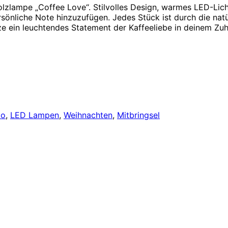
lzlampe „Coffee Love“. Stilvolles Design, warmes LED-Licht
rsönliche Note hinzuzufügen. Jedes Stück ist durch die na
ze ein leuchtendes Statement der Kaffeeliebe in deinem Zu
ko
,
LED Lampen
,
Weihnachten
,
Mitbringsel