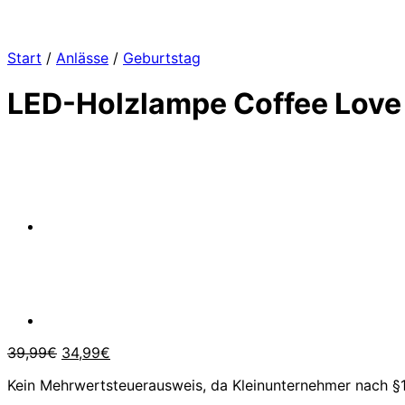
Start
/
Anlässe
/
Geburtstag
LED-Holzlampe Coffee Love 
Ursprünglicher
Aktueller
39,99
€
34,99
€
Preis
Preis
Kein Mehrwertsteuerausweis, da Kleinunternehmer nach §1
war:
ist: