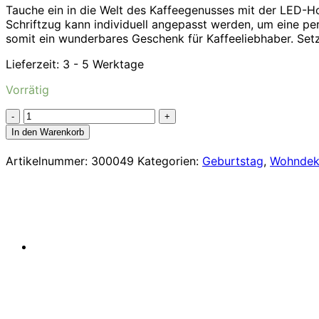
39,99€
34,99€.
Tauche ein in die Welt des Kaffeegenusses mit der LED-Ho
Schriftzug kann individuell angepasst werden, um eine pe
somit ein wunderbares Geschenk für Kaffeeliebhaber. Set
Lieferzeit:
3 - 5 Werktage
Vorrätig
LED-
Holzlampe
In den Warenkorb
Coffee
Love
Artikelnummer:
300049
Kategorien:
Geburtstag
,
Wohnde
-
Dein
leuchtendes
Statement
Menge