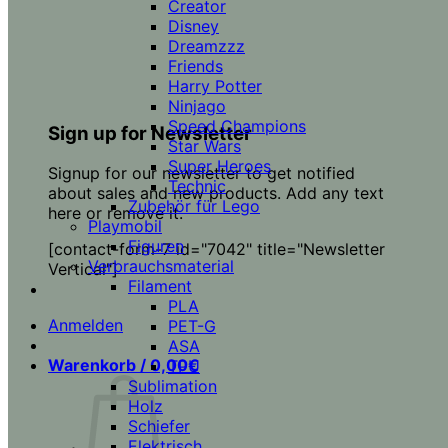
Creator
Disney
Dreamzzz
Friends
Harry Potter
Ninjago
Speed Champions
Sign up for Newsletter
Star Wars
Super Heroes
Signup for our newsletter to get notified
Technic
about sales and new products. Add any text
Zubehör für Lego
here or remove it.
Playmobil
Figuren
[contact-form-7 id="7042" title="Newsletter
Verbrauchsmaterial
Vertical"]
Filament
PLA
Anmelden
PET-G
ASA
Warenkorb /
0,00
€
TPU
Sublimation
Holz
Schiefer
Elektrisch