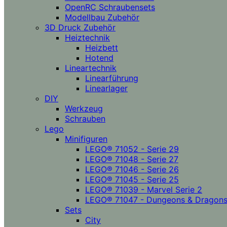
OpenRC Schraubensets
Modellbau Zubehör
3D Druck Zubehör
Heiztechnik
Heizbett
Hotend
Lineartechnik
Linearführung
Linearlager
DIY
Werkzeug
Schrauben
Lego
Minifiguren
LEGO® 71052 - Serie 29
LEGO® 71048 - Serie 27
LEGO® 71046 - Serie 26
LEGO® 71045 - Serie 25
LEGO® 71039 - Marvel Serie 2
LEGO® 71047 - Dungeons & Dragon
Sets
City