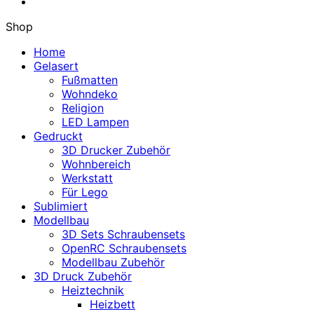
Shop
Home
Gelasert
Fußmatten
Wohndeko
Religion
LED Lampen
Gedruckt
3D Drucker Zubehör
Wohnbereich
Werkstatt
Für Lego
Sublimiert
Modellbau
3D Sets Schraubensets
OpenRC Schraubensets
Modellbau Zubehör
3D Druck Zubehör
Heiztechnik
Heizbett