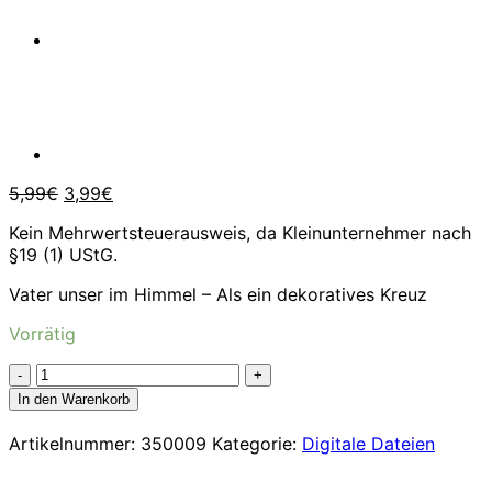
Ursprünglicher
Aktueller
5,99
€
3,99
€
Preis
Preis
Kein Mehrwertsteuerausweis, da Kleinunternehmer nach
war:
ist:
§19 (1) UStG.
5,99€
3,99€.
Vater unser im Himmel – Als ein dekoratives Kreuz
Vorrätig
Vater
unser
In den Warenkorb
im
Himmel
Artikelnummer:
350009
Kategorie:
Digitale Dateien
-
Ein