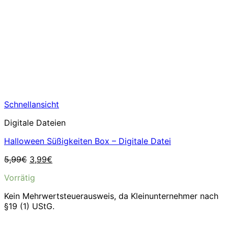
Schnellansicht
Digitale Dateien
Halloween Süßigkeiten Box – Digitale Datei
Ursprünglicher
Aktueller
5,99
€
3,99
€
Preis
Preis
Vorrätig
war:
ist:
5,99€
3,99€.
Kein Mehrwertsteuerausweis, da Kleinunternehmer nach
§19 (1) UStG.