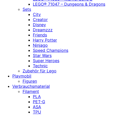
LEGO® 71047 – Dungeons & Dragons
Sets
City
Creator
Disney
Dreamzzz
Friends
Harry Potter
Ninjago
Speed Champions
Star Wars
Super Heroes
Technic
Zubehör für Lego
Playmobil
Figuren
Verbrauchsmaterial
Filament
PLA
PET-G
ASA
TPU