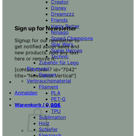
Creator
Disney
Dreamzzz
Friends
Harry Potter
Sign up for Newsletter
Ninjago
Speed Champions
Signup for our newsletter to
Star Wars
get notified about sales and
Super Heroes
new products. Add any text
Technic
here or remove it.
Zubehör für Lego
Playmobil
[contact-form-7 id="7042"
Figuren
title="Newsletter Vertical"]
Verbrauchsmaterial
Filament
Anmelden
PLA
PET-G
Warenkorb /
0,00
€
ASA
TPU
Sublimation
Holz
Schiefer
Elektrisch