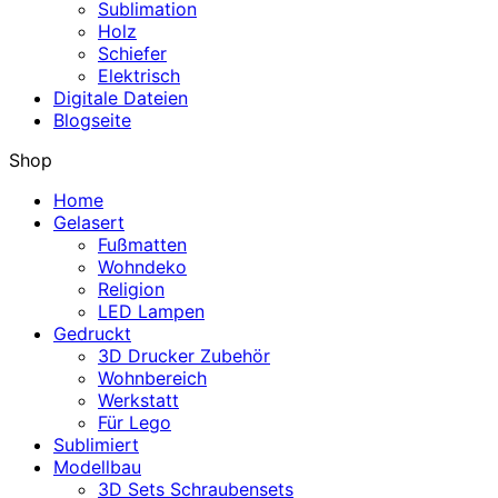
Sublimation
Holz
Schiefer
Elektrisch
Digitale Dateien
Blogseite
Shop
Home
Gelasert
Fußmatten
Wohndeko
Religion
LED Lampen
Gedruckt
3D Drucker Zubehör
Wohnbereich
Werkstatt
Für Lego
Sublimiert
Modellbau
3D Sets Schraubensets