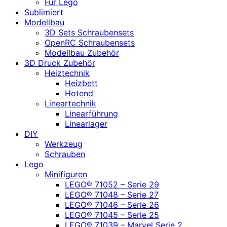
Für Lego
Sublimiert
Modellbau
3D Sets Schraubensets
OpenRC Schraubensets
Modellbau Zubehör
3D Druck Zubehör
Heiztechnik
Heizbett
Hotend
Lineartechnik
Linearführung
Linearlager
DIY
Werkzeug
Schrauben
Lego
Minifiguren
LEGO® 71052 – Serie 29
LEGO® 71048 – Serie 27
LEGO® 71046 – Serie 26
LEGO® 71045 – Serie 25
LEGO® 71039 – Marvel Serie 2