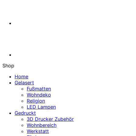
Gebet
was
jeder
kennt,
und
nun
auch
als
dekoratives
Kreuz
erhältlich.
Shop
SVG,
DXF
Home
für
Gelasert
Laser
Fußmatten
und
Wohndeko
CNC
Religion
Menge
LED Lampen
Gedruckt
3D Drucker Zubehör
Wohnbereich
Werkstatt