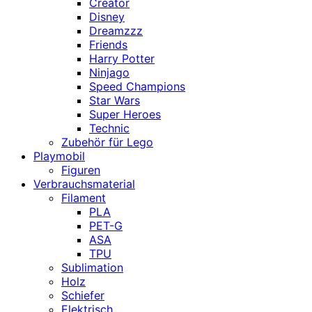
Creator
Disney
Dreamzzz
Friends
Harry Potter
Ninjago
Speed Champions
Star Wars
Super Heroes
Technic
Zubehör für Lego
Playmobil
Figuren
Verbrauchsmaterial
Filament
PLA
PET-G
ASA
TPU
Sublimation
Holz
Schiefer
Elektrisch