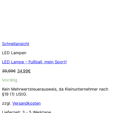
Schnellansicht
LED Lampen
LED Lampe – Fußball, mein Sport!
Ursprünglicher
Aktueller
39,99
€
34,99
€
Preis
Preis
Vorrätig
war:
ist:
39,99€
34,99€.
Kein Mehrwertsteuerausweis, da Kleinunternehmer nach
§19 (1) UStG.
zzgl.
Versandkosten
Lieferzeit:
3 - 5 Werktage