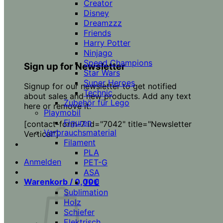
Creator
Disney
Dreamzzz
Friends
Harry Potter
Ninjago
Speed Champions
Sign up for Newsletter
Star Wars
Super Heroes
Signup for our newsletter to get notified
Technic
about sales and new products. Add any text
Zubehör für Lego
here or remove it.
Playmobil
Figuren
[contact-form-7 id="7042" title="Newsletter
Verbrauchsmaterial
Vertical"]
Filament
PLA
Anmelden
PET-G
ASA
Warenkorb /
0,00
€
TPU
Sublimation
Holz
Schiefer
Elektrisch