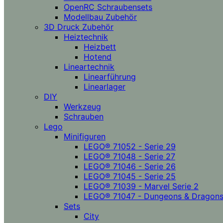
OpenRC Schraubensets
Modellbau Zubehör
3D Druck Zubehör
Heiztechnik
Heizbett
Hotend
Lineartechnik
Linearführung
Linearlager
DIY
Werkzeug
Schrauben
Lego
Minifiguren
LEGO® 71052 - Serie 29
LEGO® 71048 - Serie 27
LEGO® 71046 - Serie 26
LEGO® 71045 - Serie 25
LEGO® 71039 - Marvel Serie 2
LEGO® 71047 - Dungeons & Dragon
Sets
City