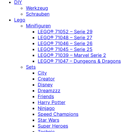
DIY
Werkzeug
Schrauben
Lego
Minifiguren
LEGO® 71052 – Serie 29
LEGO® 71048 – Serie 27
LEGO® 71046 – Serie 26
LEGO® 71045 – Serie 25
LEGO® 71039 – Marvel Serie 2
LEGO® 71047 – Dungeons & Dragons
Sets
City
Creator
Disney
Dreamzzz
Friends
Harry Potter
Ninjago
Speed Champions
Star Wars
Super Heroes
Technic