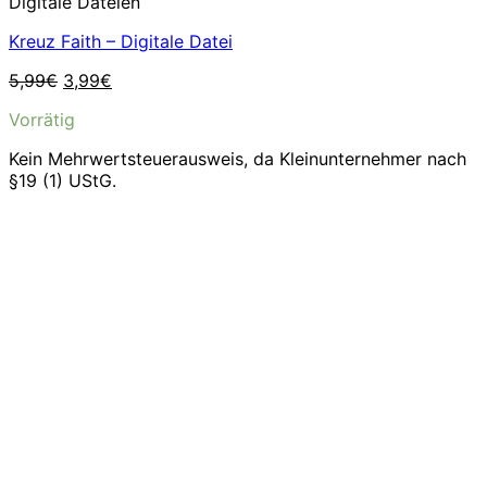
Digitale Dateien
Kreuz Faith – Digitale Datei
Ursprünglicher
Aktueller
5,99
€
3,99
€
Preis
Preis
Vorrätig
war:
ist:
5,99€
3,99€.
Kein Mehrwertsteuerausweis, da Kleinunternehmer nach
§19 (1) UStG.