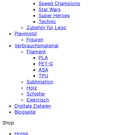
Speed Champions
Star Wars
Super Heroes
Technic
Zubehör für Lego
Playmobil
Figuren
Verbrauchsmaterial
Filament
PLA
PET-G
ASA
TPU
Sublimation
Holz
Schiefer
Elektrisch
Digitale Dateien
Blogseite
Shop
Home