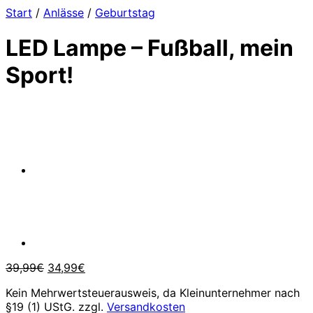
Start
/
Anlässe
/
Geburtstag
LED Lampe – Fußball, mein
Sport!
Ursprünglicher
Aktueller
39,99
€
34,99
€
Preis
Preis
Kein Mehrwertsteuerausweis, da Kleinunternehmer nach
war:
ist:
§19 (1) UStG.
zzgl.
Versandkosten
39,99€
34,99€.