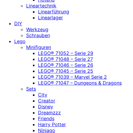
Lineartechnik
Linearführung
Linearlager
DIY
Werkzeug
Schrauben
Lego
Minifiguren
LEGO® 71052 – Serie 29
LEGO® 71048 – Serie 27
LEGO® 71046 – Serie 26
LEGO® 71045 – Serie 25
LEGO® 71039 – Marvel Serie 2
LEGO® 71047 – Dungeons & Dragons
Sets
City
Creator
Disney
Dreamzzz
Friends
Harry Potter
Ninjago