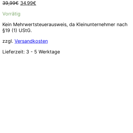
Ursprünglicher
Aktueller
39,99
€
34,99
€
Preis
Preis
Vorrätig
war:
ist:
39,99€
34,99€.
Kein Mehrwertsteuerausweis, da Kleinunternehmer nach
§19 (1) UStG.
zzgl.
Versandkosten
Lieferzeit:
3 - 5 Werktage