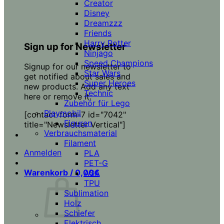
Creator
Disney
Dreamzzz
Friends
Harry Potter
Sign up for Newsletter
Ninjago
Speed Champions
Signup for our newsletter to
Star Wars
get notified about sales and
Super Heroes
new products. Add any text
Technic
here or remove it.
Zubehör für Lego
Playmobil
[contact-form-7 id="7042"
Figuren
title="Newsletter Vertical"]
Verbrauchsmaterial
Filament
Anmelden
PLA
PET-G
Warenkorb /
0,00
€
ASA
TPU
Sublimation
Holz
Schiefer
Elektrisch