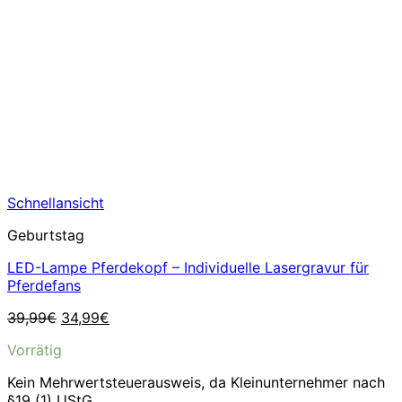
Schnellansicht
Geburtstag
LED-Lampe Pferdekopf – Individuelle Lasergravur für
Pferdefans
Ursprünglicher
Aktueller
39,99
€
34,99
€
Preis
Preis
Vorrätig
war:
ist:
39,99€
34,99€.
Kein Mehrwertsteuerausweis, da Kleinunternehmer nach
§19 (1) UStG.