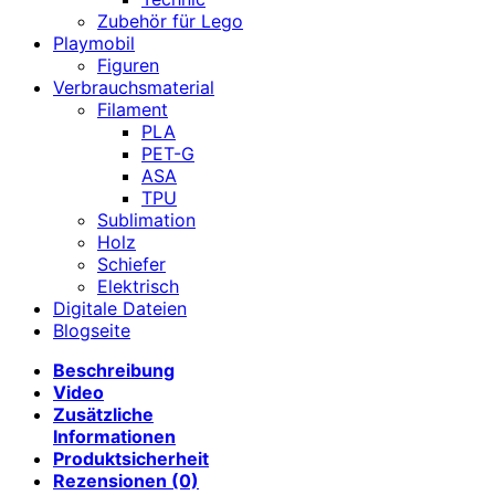
Zubehör für Lego
Playmobil
Figuren
Verbrauchsmaterial
Filament
PLA
PET-G
ASA
TPU
Sublimation
Holz
Schiefer
Elektrisch
Digitale Dateien
Blogseite
Beschreibung
Video
Zusätzliche
Informationen
Produktsicherheit
Rezensionen (0)