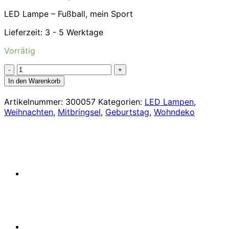
LED Lampe – Fußball, mein Sport
Lieferzeit:
3 - 5 Werktage
Vorrätig
LED
Lampe
In den Warenkorb
-
Fußball,
Artikelnummer:
300057
Kategorien:
LED Lampen
,
mein
Weihnachten
,
Mitbringsel
,
Geburtstag
,
Wohndeko
Sport!
Menge