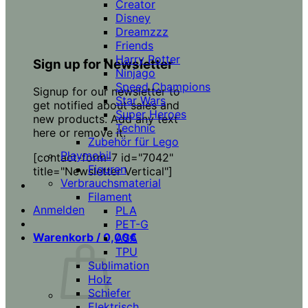
Creator
Disney
Dreamzzz
Friends
Harry Potter
Sign up for Newsletter
Ninjago
Speed Champions
Signup for our newsletter to
Star Wars
get notified about sales and
Super Heroes
new products. Add any text
Technic
here or remove it.
Zubehör für Lego
Playmobil
[contact-form-7 id="7042"
Figuren
title="Newsletter Vertical"]
Verbrauchsmaterial
Filament
Anmelden
PLA
PET-G
Warenkorb /
0,00
€
ASA
TPU
Sublimation
Holz
Schiefer
Elektrisch