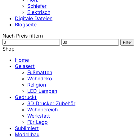
Schiefer
Elektrisch
Digitale Dateien
Blogseite
Nach Preis filtern
Min.
Max.
Filter
Preis
Preis
Shop
Home
Gelasert
Fußmatten
Wohndeko
Religion
LED Lampen
Gedruckt
3D Drucker Zubehör
Wohnbereich
Werkstatt
Für Lego
Sublimiert
Modellbau