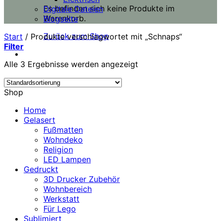
Es befinden sich keine Produkte im
Digitale Dateien
Warenkorb.
Blogseite
Zurück zum Shop
Start
/
Produkte verschlagwortet mit „Schnaps“
Filter
Alle 3 Ergebnisse werden angezeigt
Shop
Home
Gelasert
Fußmatten
Wohndeko
Religion
LED Lampen
Gedruckt
3D Drucker Zubehör
Wohnbereich
Werkstatt
Für Lego
Sublimiert