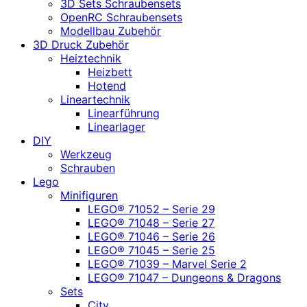
3D Sets Schraubensets
OpenRC Schraubensets
Modellbau Zubehör
3D Druck Zubehör
Heiztechnik
Heizbett
Hotend
Lineartechnik
Linearführung
Linearlager
DIY
Werkzeug
Schrauben
Lego
Minifiguren
LEGO® 71052 – Serie 29
LEGO® 71048 – Serie 27
LEGO® 71046 – Serie 26
LEGO® 71045 – Serie 25
LEGO® 71039 – Marvel Serie 2
LEGO® 71047 – Dungeons & Dragons
Sets
City