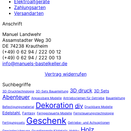
Elektroaltgeräte
Zahlungsarten
Versandarten
Anschrift
Manuel Landwehr
Assamstadter Weg 30
DE 74238 Krautheim
(+49) 0 62 94 / 222 00 12
(+49) 0 62 94 / 222 00 13
info@manuels-bastelkeller.de
Vertrag widerrufen
Suchbegriffe
3D druck
3D Sets
3D-Drucktechnologie
3D-Sets Bauanleitung
Abenteuer
Anpassbare Modelle
Antriebsriemen für Getriebe
Bauanleitung
Dekoration
diy
Befestigungsmaterial
Druckbare Modelle
Edelstahl.
Fantasy
Ferngesteuerte Modelle
Fernsteuerungstechnologie
Geschenk
Fertigungssets
Getriebe- und Achsoptionen
Holz
Gewindesicherung
Grundlegende Kitdetails
Hobby