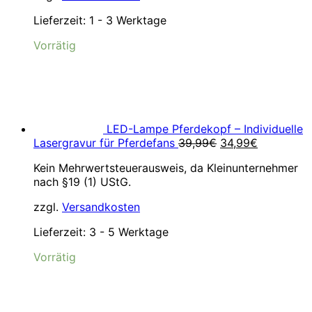
Lieferzeit:
1 - 3 Werktage
Vorrätig
LED-Lampe Pferdekopf – Individuelle
Ursprünglicher
Aktueller
Lasergravur für Pferdefans
39,99
€
34,99
€
Preis
Preis
Kein Mehrwertsteuerausweis, da Kleinunternehmer
war:
ist:
nach §19 (1) UStG.
39,99€
34,99€.
zzgl.
Versandkosten
Lieferzeit:
3 - 5 Werktage
Vorrätig