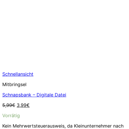
Schnellansicht
Mitbringsel
Schnapsbank – Digitale Datei
Ursprünglicher
Aktueller
5,99
€
3,99
€
Preis
Preis
Vorrätig
war:
ist:
5,99€
3,99€.
Kein Mehrwertsteuerausweis, da Kleinunternehmer nach