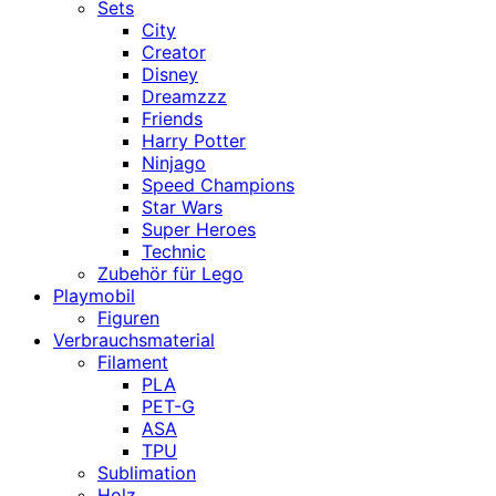
Sets
City
Creator
Disney
Dreamzzz
Friends
Harry Potter
Ninjago
Speed Champions
Star Wars
Super Heroes
Technic
Zubehör für Lego
Playmobil
Figuren
Verbrauchsmaterial
Filament
PLA
PET-G
ASA
TPU
Sublimation
Holz