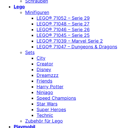
Schrauben
Lego
Minifiguren
LEGO® 71052 – Serie 29
LEGO® 71048 – Serie 27
LEGO® 71046 – Serie 26
LEGO® 71045 – Serie 25
LEGO® 71039 – Marvel Serie 2
LEGO® 71047 – Dungeons & Dragons
Sets
City
Creator
Disney
Dreamzzz
Friends
Harry Potter
Ninjago
Speed Champions
Star Wars
Super Heroes
Technic
Zubehör für Lego
Playmobil