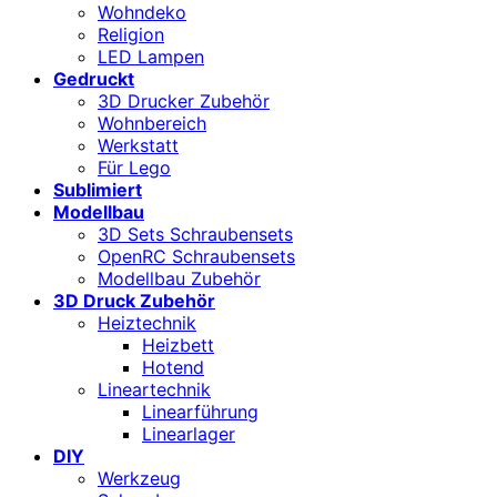
Wohndeko
Religion
LED Lampen
Gedruckt
3D Drucker Zubehör
Wohnbereich
Werkstatt
Für Lego
Sublimiert
Modellbau
3D Sets Schraubensets
OpenRC Schraubensets
Modellbau Zubehör
3D Druck Zubehör
Heiztechnik
Heizbett
Hotend
Lineartechnik
Linearführung
Linearlager
DIY
Werkzeug