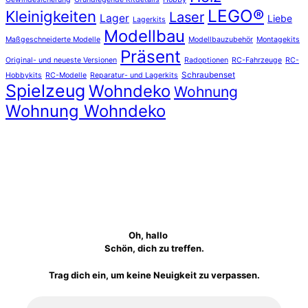
LEGO®
Kleinigkeiten
Laser
Lager
Liebe
Lagerkits
Modellbau
Maßgeschneiderte Modelle
Modellbauzubehör
Montagekits
Präsent
Original- und neueste Versionen
Radoptionen
RC-Fahrzeuge
RC-
Schraubenset
Hobbykits
RC-Modelle
Reparatur- und Lagerkits
Spielzeug
Wohndeko
Wohnung
Wohnung Wohndeko
Oh, hallo
Schön, dich zu treffen.
Trag dich ein, um keine Neuigkeit zu verpassen.