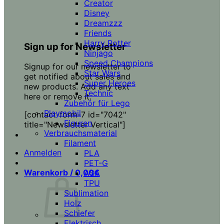
Creator
Disney
Dreamzzz
Friends
Harry Potter
Sign up for Newsletter
Ninjago
Speed Champions
Signup for our newsletter to
Star Wars
get notified about sales and
Super Heroes
new products. Add any text
Technic
here or remove it.
Zubehör für Lego
Playmobil
[contact-form-7 id="7042"
Figuren
title="Newsletter Vertical"]
Verbrauchsmaterial
Filament
Anmelden
PLA
PET-G
Warenkorb /
0,00
€
ASA
TPU
Sublimation
Holz
Schiefer
Elektrisch