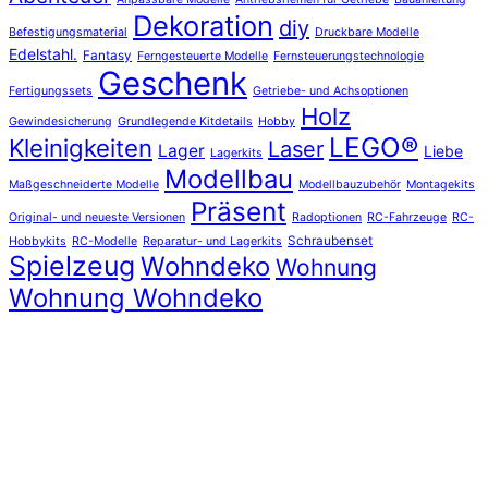
Dekoration
diy
Befestigungsmaterial
Druckbare Modelle
Edelstahl.
Fantasy
Ferngesteuerte Modelle
Fernsteuerungstechnologie
Geschenk
Fertigungssets
Getriebe- und Achsoptionen
Holz
Gewindesicherung
Grundlegende Kitdetails
Hobby
LEGO®
Kleinigkeiten
Laser
Lager
Liebe
Lagerkits
Modellbau
Maßgeschneiderte Modelle
Modellbauzubehör
Montagekits
Präsent
Original- und neueste Versionen
Radoptionen
RC-Fahrzeuge
RC-
Schraubenset
Hobbykits
RC-Modelle
Reparatur- und Lagerkits
Spielzeug
Wohndeko
Wohnung
Wohnung Wohndeko