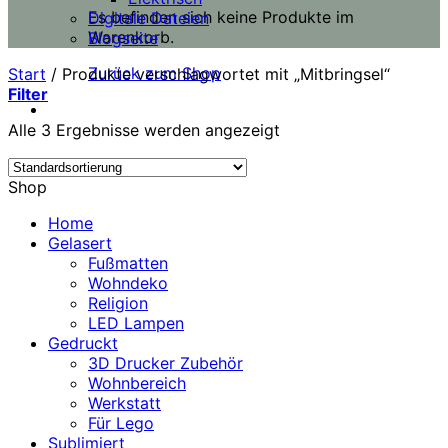
Es befinden sich keine Produkte im
Digitale Dateien
Warenkorb.
Blogseite
Zurück zum Shop
Start
/
Produkte verschlagwortet mit „Mitbringsel“
Filter
Alle 3 Ergebnisse werden angezeigt
Shop
Home
Gelasert
Fußmatten
Wohndeko
Religion
LED Lampen
Gedruckt
3D Drucker Zubehör
Wohnbereich
Werkstatt
Für Lego
Sublimiert