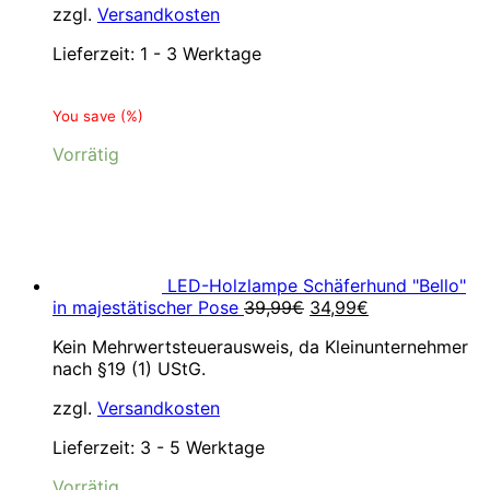
zzgl.
Versandkosten
Lieferzeit:
1 - 3 Werktage
You save
(
%)
Vorrätig
LED-Holzlampe Schäferhund "Bello"
Ursprünglicher
Aktueller
in majestätischer Pose
39,99
€
34,99
€
Preis
Preis
Kein Mehrwertsteuerausweis, da Kleinunternehmer
war:
ist:
nach §19 (1) UStG.
39,99€
34,99€.
zzgl.
Versandkosten
Lieferzeit:
3 - 5 Werktage
Vorrätig