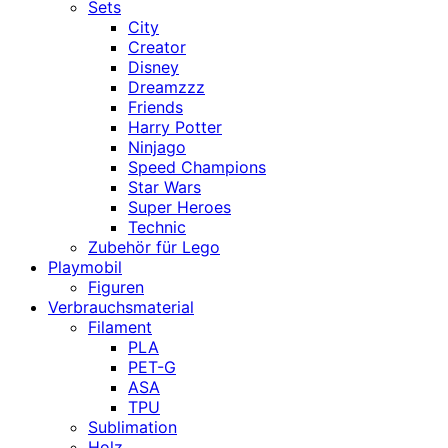
Sets
City
Creator
Disney
Dreamzzz
Friends
Harry Potter
Ninjago
Speed Champions
Star Wars
Super Heroes
Technic
Zubehör für Lego
Playmobil
Figuren
Verbrauchsmaterial
Filament
PLA
PET-G
ASA
TPU
Sublimation
Holz