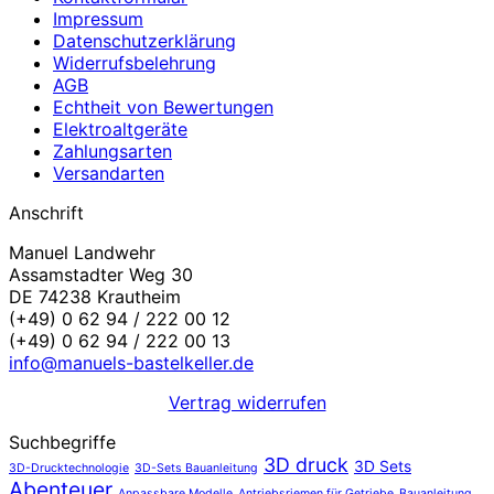
Impressum
Datenschutzerklärung
Widerrufsbelehrung
AGB
Echtheit von Bewertungen
Elektroaltgeräte
Zahlungsarten
Versandarten
Anschrift
Manuel Landwehr
Assamstadter Weg 30
DE 74238 Krautheim
(+49) 0 62 94 / 222 00 12
(+49) 0 62 94 / 222 00 13
info@manuels-bastelkeller.de
Vertrag widerrufen
Suchbegriffe
3D druck
3D Sets
3D-Drucktechnologie
3D-Sets Bauanleitung
Abenteuer
Anpassbare Modelle
Antriebsriemen für Getriebe
Bauanleitung