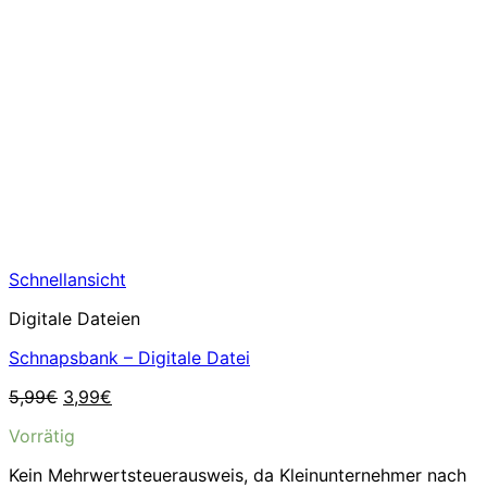
Schnellansicht
Digitale Dateien
Schnapsbank – Digitale Datei
Ursprünglicher
Aktueller
5,99
€
3,99
€
Preis
Preis
Vorrätig
war:
ist:
5,99€
3,99€.
Kein Mehrwertsteuerausweis, da Kleinunternehmer nach