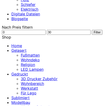
Schiefer
Elektrisch
Digitale Dateien
Blogseite
Nach Preis filtern
Min.
Max.
Filter
Preis
Preis
Shop
Home
Gelasert
Fußmatten
Wohndeko
Religion
LED Lampen
Gedruckt
3D Drucker Zubehör
Wohnbereich
Werkstatt
Für Lego
Sublimiert
Modellbau