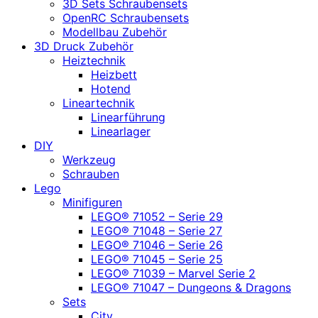
3D Sets Schraubensets
OpenRC Schraubensets
Modellbau Zubehör
3D Druck Zubehör
Heiztechnik
Heizbett
Hotend
Lineartechnik
Linearführung
Linearlager
DIY
Werkzeug
Schrauben
Lego
Minifiguren
LEGO® 71052 – Serie 29
LEGO® 71048 – Serie 27
LEGO® 71046 – Serie 26
LEGO® 71045 – Serie 25
LEGO® 71039 – Marvel Serie 2
LEGO® 71047 – Dungeons & Dragons
Sets
City