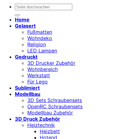
Suchen
nach:
Home
Gelasert
Fußmatten
Wohndeko
Religion
LED Lampen
Gedruckt
3D Drucker Zubehör
Wohnbereich
Werkstatt
Für Lego
Sublimiert
Modellbau
3D Sets Schraubensets
OpenRC Schraubensets
Modellbau Zubehör
3D Druck Zubehör
Heiztechnik
Heizbett
Hotend