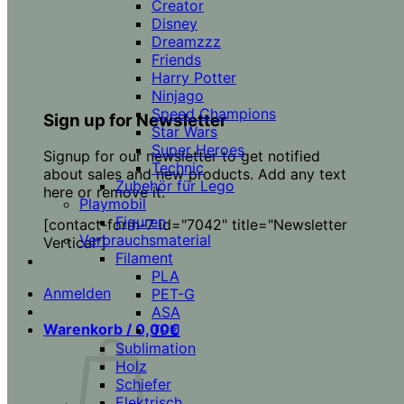
Creator
Disney
Dreamzzz
Friends
Harry Potter
Ninjago
Speed Champions
Sign up for Newsletter
Star Wars
Super Heroes
Signup for our newsletter to get notified
Technic
about sales and new products. Add any text
Zubehör für Lego
here or remove it.
Playmobil
Figuren
[contact-form-7 id="7042" title="Newsletter
Verbrauchsmaterial
Vertical"]
Filament
PLA
Anmelden
PET-G
ASA
Warenkorb /
0,00
€
TPU
Sublimation
Holz
Schiefer
Elektrisch