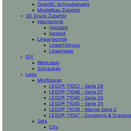
OpenRC Schraubensets
Modellbau Zubehör
3D Druck Zubehör
Heiztechnik
Heizbett
Hotend
Lineartechnik
Linearführung
Linearlager
DIY
Werkzeug
Schrauben
Lego
Minifiguren
LEGO® 71052 - Serie 29
LEGO® 71048 - Serie 27
LEGO® 71046 - Serie 26
LEGO® 71045 - Serie 25
LEGO® 71039 - Marvel Serie 2
LEGO® 71047 - Dungeons & Dragon
Sets
City