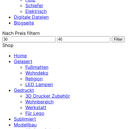
Schiefer
Elektrisch
Digitale Dateien
Blogseite
Nach Preis filtern
Min.
Max.
Filter
Preis
Preis
Shop
Home
Gelasert
Fußmatten
Wohndeko
Religion
LED Lampen
Gedruckt
3D Drucker Zubehör
Wohnbereich
Werkstatt
Für Lego
Sublimiert
Modellbau