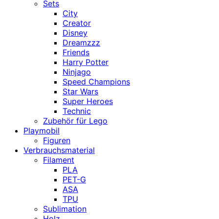
Sets
City
Creator
Disney
Dreamzzz
Friends
Harry Potter
Ninjago
Speed Champions
Star Wars
Super Heroes
Technic
Zubehör für Lego
Playmobil
Figuren
Verbrauchsmaterial
Filament
PLA
PET-G
ASA
TPU
Sublimation
Holz