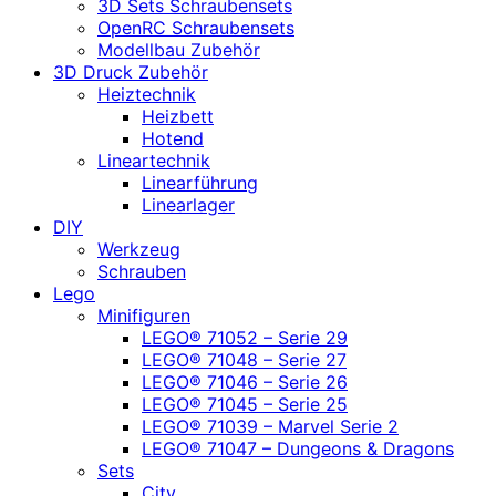
3D Sets Schraubensets
OpenRC Schraubensets
Modellbau Zubehör
3D Druck Zubehör
Heiztechnik
Heizbett
Hotend
Lineartechnik
Linearführung
Linearlager
DIY
Werkzeug
Schrauben
Lego
Minifiguren
LEGO® 71052 – Serie 29
LEGO® 71048 – Serie 27
LEGO® 71046 – Serie 26
LEGO® 71045 – Serie 25
LEGO® 71039 – Marvel Serie 2
LEGO® 71047 – Dungeons & Dragons
Sets
City