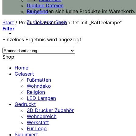
Digitale Dateien
Es befinden sich keine Produkte im Warenkorb.
Blogseite
Zurück zum Shop
Start
/
Produkte verschlagwortet mit „Kaffeelampe“
Filter
Einzelnes Ergebnis wird angezeigt
Shop
Home
Gelasert
Fußmatten
Wohndeko
Religion
LED Lampen
Gedruckt
3D Drucker Zubehör
Wohnbereich
Werkstatt
Für Lego
Sublimiert