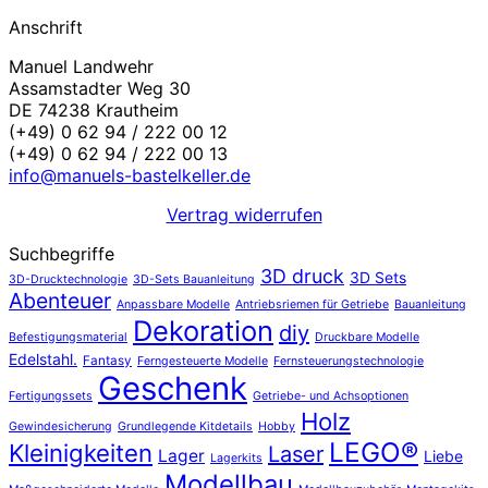
Anschrift
Manuel Landwehr
Assamstadter Weg 30
DE 74238 Krautheim
(+49) 0 62 94 / 222 00 12
(+49) 0 62 94 / 222 00 13
info@manuels-bastelkeller.de
Vertrag widerrufen
Suchbegriffe
3D druck
3D Sets
3D-Drucktechnologie
3D-Sets Bauanleitung
Abenteuer
Anpassbare Modelle
Antriebsriemen für Getriebe
Bauanleitung
Dekoration
diy
Befestigungsmaterial
Druckbare Modelle
Edelstahl.
Fantasy
Ferngesteuerte Modelle
Fernsteuerungstechnologie
Geschenk
Fertigungssets
Getriebe- und Achsoptionen
Holz
Gewindesicherung
Grundlegende Kitdetails
Hobby
LEGO®
Kleinigkeiten
Laser
Lager
Liebe
Lagerkits
Modellbau