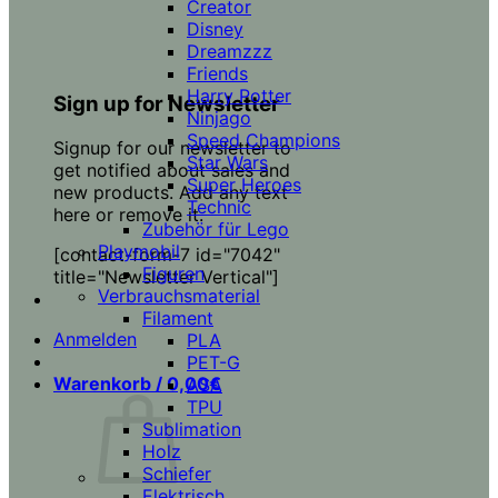
Creator
Disney
Dreamzzz
Friends
Harry Potter
Sign up for Newsletter
Ninjago
Speed Champions
Signup for our newsletter to
Star Wars
get notified about sales and
Super Heroes
new products. Add any text
Technic
here or remove it.
Zubehör für Lego
Playmobil
[contact-form-7 id="7042"
Figuren
title="Newsletter Vertical"]
Verbrauchsmaterial
Filament
Anmelden
PLA
PET-G
Warenkorb /
0,00
€
ASA
TPU
Sublimation
Holz
Schiefer
Elektrisch