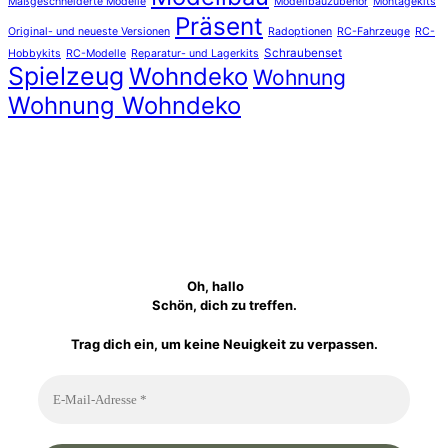
Maßgeschneiderte Modelle
Modellbauzubehör
Montagekits
Präsent
Original- und neueste Versionen
Radoptionen
RC-Fahrzeuge
RC-
Schraubenset
Hobbykits
RC-Modelle
Reparatur- und Lagerkits
Spielzeug
Wohndeko
Wohnung
Wohnung Wohndeko
Oh, hallo
Schön, dich zu treffen.
Trag dich ein, um keine Neuigkeit zu verpassen.