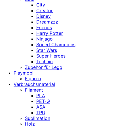
City
Creator
Disney
Dreamzzz
Friends
Harry Potter
Ninjago
Speed Champions
Star Wars
Super Heroes
Technic
Zubehör für Lego
Playmobil
Figuren
Verbrauchsmaterial
Filament
PLA
PET-G
ASA
TPU
Sublimation
Holz