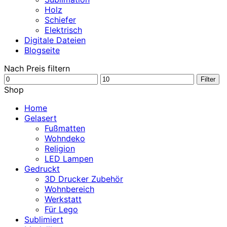
Holz
Schiefer
Elektrisch
Digitale Dateien
Blogseite
Nach Preis filtern
Min.
Max.
Filter
Preis
Preis
Shop
Home
Gelasert
Fußmatten
Wohndeko
Religion
LED Lampen
Gedruckt
3D Drucker Zubehör
Wohnbereich
Werkstatt
Für Lego
Sublimiert