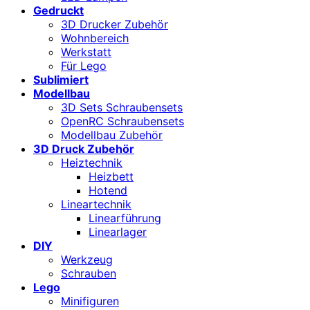
Gedruckt
3D Drucker Zubehör
Wohnbereich
Werkstatt
Für Lego
Sublimiert
Modellbau
3D Sets Schraubensets
OpenRC Schraubensets
Modellbau Zubehör
3D Druck Zubehör
Heiztechnik
Heizbett
Hotend
Lineartechnik
Linearführung
Linearlager
DIY
Werkzeug
Schrauben
Lego
Minifiguren