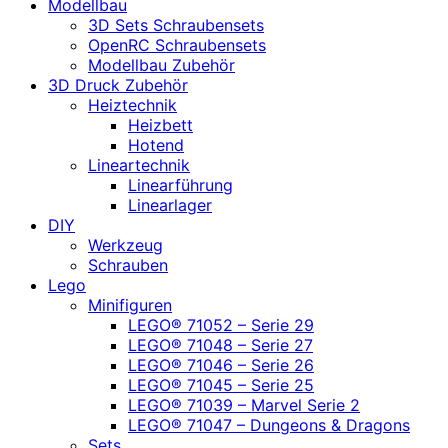
Modellbau
3D Sets Schraubensets
OpenRC Schraubensets
Modellbau Zubehör
3D Druck Zubehör
Heiztechnik
Heizbett
Hotend
Lineartechnik
Linearführung
Linearlager
DIY
Werkzeug
Schrauben
Lego
Minifiguren
LEGO® 71052 – Serie 29
LEGO® 71048 – Serie 27
LEGO® 71046 – Serie 26
LEGO® 71045 – Serie 25
LEGO® 71039 – Marvel Serie 2
LEGO® 71047 – Dungeons & Dragons
Sets