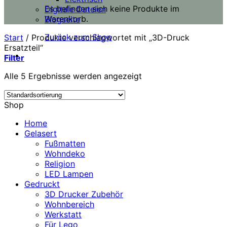
Es befinden sich keine Produkte im
Digitale Dateien
Warenkorb.
Blogseite
Zurück zum Shop
Start
/
Produkte verschlagwortet mit „3D-Druck
Ersatzteil“
Filter
Alle 5 Ergebnisse werden angezeigt
Shop
Home
Gelasert
Fußmatten
Wohndeko
Religion
LED Lampen
Gedruckt
3D Drucker Zubehör
Wohnbereich
Werkstatt
Für Lego