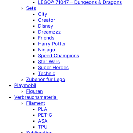
LEGO® 71047 – Dungeons & Dragons
Sets
City
Creator
Disney
Dreamzzz
Friends
Harry Potter
Ninjago
Speed Champions
Star Wars
Super Heroes
Technic
Zubehör für Lego
Playmobil
Figuren
Verbrauchsmaterial
Filament
PLA
PET-G
ASA
TPU
Sublimation